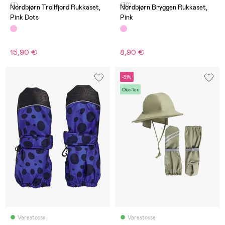
(7)
(30)
Nordbjørn Trollfjord Rukkaset,
Nordbjørn Bryggen Rukkaset,
Pink Dots
Pink
15,90 €
8,90 €
-31%
Öko-Tex
Varastossa
Varastossa