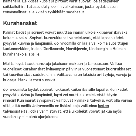
hämärällä. Leikkisät kuosit ja pirteät värit tuovat iloa sadepäivien
seikkailuihin. Tutustu Jollyroomin valikoimaan, josta löydät lasten
toiminnalliset ja leikkisän tyylikkäät sadehatut!
Kurahanskat
Kylmät kädet ja sormet voivat muuttaa ihanan ulkoleikkipäivän ikäväksi
kokemukseksi. Sopivat kurarukkaset varmistavat, että lapsen kädet
pysyvät kuivina ja lämpiminä. Jollyroomilla on laaja valikoima suosittujen
tuotemerkkien, kuten Didriksonsin, Nordbjørnin, Lindbergin ja Reiman
kurahanskoja lapsille.
Meiltä löydät sadehanskoja jokaiseen makuun ja tarpeeseen. Valitse
vuorelliset kurahanskat kylmempiin päiviin ja vuorettomat kuorirukkaset
tai kuorihanskat sadekeleihin. Valittavana on lukuisia eri tyylejä, värejä ja
kuoseja. Hanki lastesi suosikit!
Jollyroomista löydät sopivat rukkaset kaikenikäisille lapsille. Kun kädet
pysyvät kuivina ja lämpiminä, lapsi voi nauttia kuraleikeistä täysin
rinnoin! Kun märät syyspäivät vaihtuvat kylmäksi talveksi, voit olla varma
siitä, että meillä Jollyroomilla on lisäksi laaja valikoima
lasten
talviasusteita
, jotka varmistavat, että ulkoleikit voivat jatkua myös
vuoden kylmimpänä ajanjaksona.