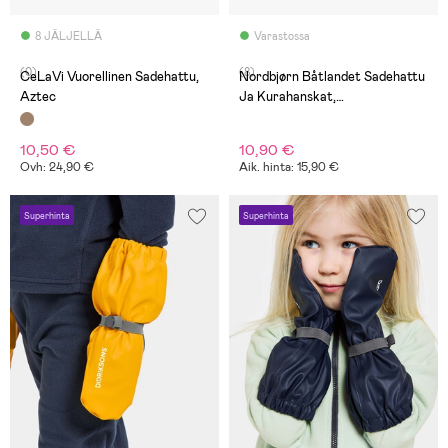
8 JÄLJELLÄ
Varastossa
(0)
(8)
CeLaVi Vuorellinen Sadehattu,
Nordbjørn Båtlandet Sadehattu
Aztec
Ja Kurahanskat,
Vaaleanpunainen
10,50 €
10,90 €
Ovh: 24,90 €
Aik. hinta: 15,90 €
Superhinta
Superhinta