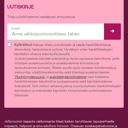
UUTISKIRJE
Tilaa uutiskirjeemme saadaksesi erityisetuja!
Email*
Kyllä kiitos!
Haluan tilata uutiskirjeen ja saada henkilökohtaisia
alennuksia, tarjouksia ja uutisia. Hyväksyn siten henkilötietojeni
käsittelyn ohessa mainituilla tavoilla.
Uutiskirjeemme käyttää evästeitä ja muita vastaavia tekniikoita, joilla
mitataan avaamisastetta ja asiakkaidemme kiinnostusta
tarjouksiamme kohtaan. Niiden avulla myös luodaan kohdennettua
mainontaa, sisältömarkkinointia sekä tilastoja asiakkaistamme.
Yksityisyydensuoja-
ja
evästekäytännöistämme
saat lisätietoa
henkilötietojesi käytöstä ja suojaamisesta sekä käyttämistämme
evästeistä. Voit milloin tahansa perua suostumuksesi henkilötietojesi
käsittelyyn ja evästeiden käyttöön irtisanomalla uutiskirjeemme
tilauksen.
Jollyroomin laajasta valikoimasta tilaat kaiken tarvittavan lapsiperheelle
nopeasti, helposti ja aina edullisin hinnoin. Osaavan asiakaspalvelumme ja