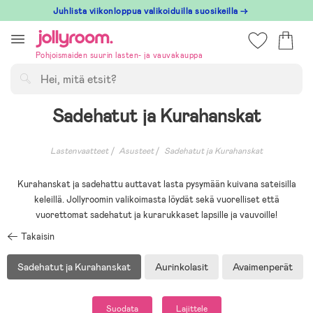
Hoppa
Juhlista viikonloppua valikoiduilla suosikeilla →
till
innehållet
Pohjoismaiden suurin lasten- ja vauvakauppa
Hae
Sadehatut ja Kurahanskat
Lastenvaatteet
Asusteet
Sadehatut ja Kurahanskat
Kurahanskat ja sadehattu auttavat lasta pysymään kuivana sateisilla
keleillä. Jollyroomin valikoimasta löydät sekä vuorelliset että
vuorettomat sadehatut ja kurarukkaset lapsille ja vauvoille!
Takaisin
Sadehatut ja Kurahanskat
Aurinkolasit
Avaimenperät
Suodata
Lajittele