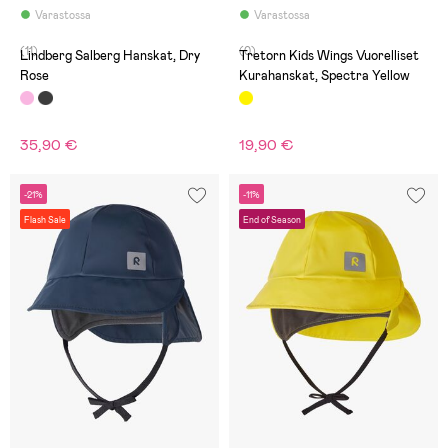
Varastossa
Varastossa
(11)
(0)
Lindberg Salberg Hanskat, Dry
Tretorn Kids Wings Vuorelliset
Rose
Kurahanskat, Spectra Yellow
35,90 €
19,90 €
-21%
-11%
Flash Sale
End of Season