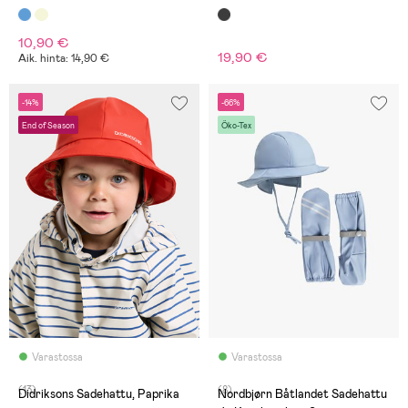
Rukkaset, Dots Icy Morn
10,90 €
19,90 €
Aik. hinta: 14,90 €
-14%
-66%
End of Season
Öko-Tex
Varastossa
Varastossa
(13)
(8)
Didriksons Sadehattu, Paprika
Nordbjørn Båtlandet Sadehattu