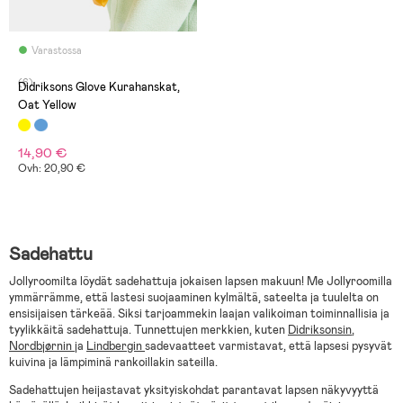
Varastossa
(6)
Didriksons Glove Kurahanskat,
Oat Yellow
14,90 €
Ovh: 20,90 €
Sadehattu
Jollyroomilta löydät sadehattuja jokaisen lapsen makuun! Me Jollyroomilla
ymmärrämme, että lastesi suojaaminen kylmältä, sateelta ja tuulelta on
ensisijaisen tärkeää. Siksi tarjoammekin laajan valikoiman toiminnallisia ja
tyylikkäitä sadehattuja. Tunnettujen merkkien, kuten
Didriksonsin
,
Nordbjørnin
ja
Lindbergin
sadevaatteet varmistavat, että lapsesi pysyvät
kuivina ja lämpiminä rankoillakin sateilla.
Sadehattujen heijastavat yksityiskohdat parantavat lapsen näkyvyyttä