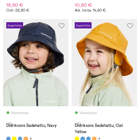
18,90 €
10,90 €
Ovh: 22,90 €
Aik. hinta: 14,90 €
Superhinta
Superhinta
Varastossa
Varastossa
(13)
(13)
Didriksons Sadehattu, Navy
Didriksons Sadehattu, Oat
Yellow