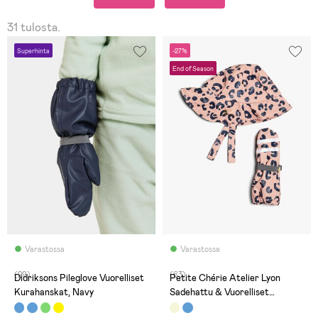
31 tulosta.
Superhinta
-27%
End of Season
Varastossa
Varastossa
(29)
(63)
Didriksons Pileglove Vuorelliset
Petite Chérie Atelier Lyon
Kurahanskat, Navy
Sadehattu & Vuorelliset
Rukkaset, Leo Mellow Rose