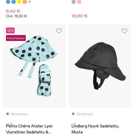
9,40 €
19,90 €
Ovh: 19,90 €
-27%
End of Season
Varastossa
Varastossa
(63)
(3)
Petite Chérie Atelier Lyon
Lindberg Hjuvik Sadehattu,
Vuorellinen Sadehattu &
Musta