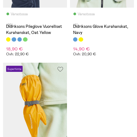
Varastossa
Varastossa
(29)
(6)
Didriksons Pileglove Vuorelliset
Didriksons Glove Kurahanskat,
Kurahanskat, Oat Yellow
Navy
18,90 €
14,90 €
Ovh: 22,90 €
Ovh: 20,90 €
Superhinta