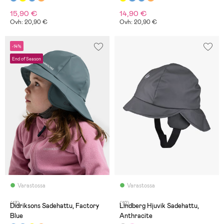
15,90 €
14,90 €
Ovh: 20,90 €
Ovh: 20,90 €
-14%
End of Season
Varastossa
Varastossa
(13)
(12)
Didriksons Sadehattu, Factory
Lindberg Hjuvik Sadehattu,
Blue
Anthracite