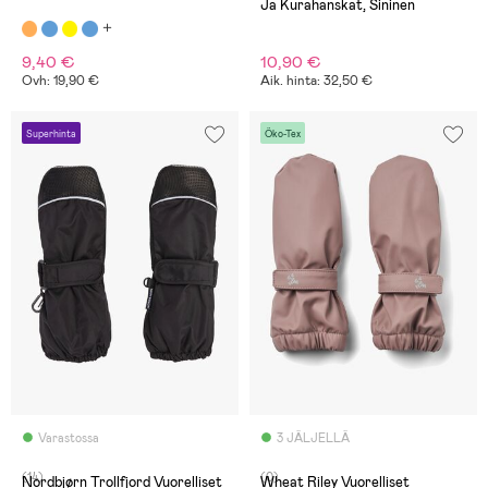
Ja Kurahanskat, Sininen
9,40 €
10,90 €
Ovh: 19,90 €
Aik. hinta: 32,50 €
Superhinta
Öko-Tex
Varastossa
3 JÄLJELLÄ
(14)
(0)
Nordbjørn Trollfjord Vuorelliset
Wheat Riley Vuorelliset