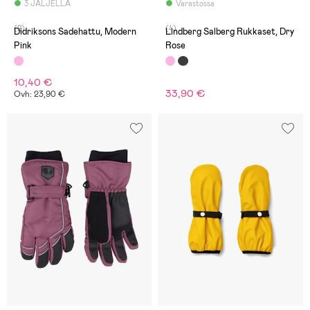
3 JÄLJELLÄ
Varastossa
(2)
(4)
Didriksons Sadehattu, Modern
Lindberg Salberg Rukkaset, Dry
Pink
Rose
10,40 €
33,90 €
Ovh: 23,90 €