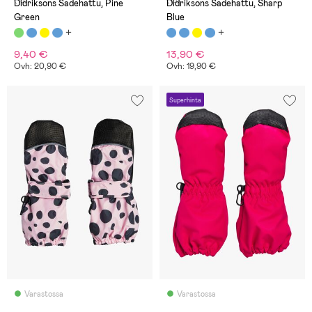
(13)
(13)
Didriksons Sadehattu, Pine
Didriksons Sadehattu, Sharp
Green
Blue
9,40 €
13,90 €
Ovh: 20,90 €
Ovh: 19,90 €
Superhinta
Varastossa
Varastossa