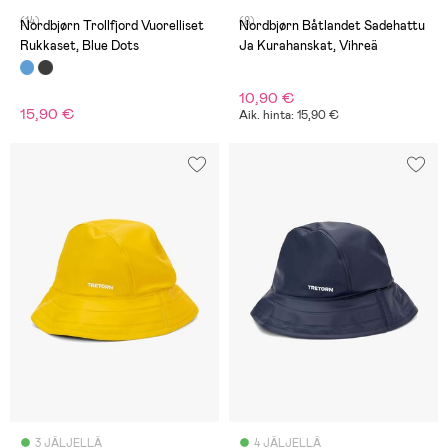
(14)
(8)
Nordbjørn Trollfjord Vuorelliset
Nordbjørn Båtlandet Sadehattu
Rukkaset, Blue Dots
Ja Kurahanskat, Vihreä
10,90 €
15,90 €
Aik. hinta: 15,90 €
3 JÄLJELLÄ
4 JÄLJELLÄ