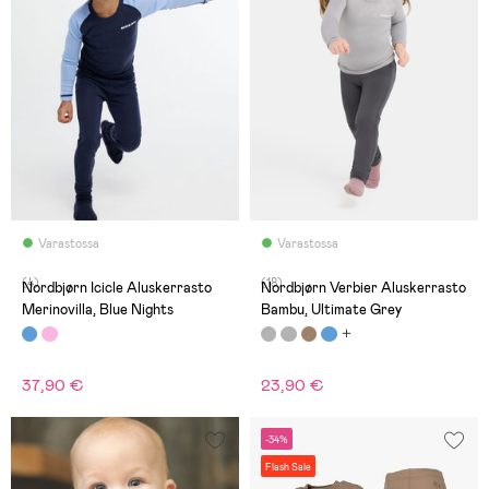
Varastossa
Varastossa
(4)
(18)
Nordbjørn Icicle Aluskerrasto
Nordbjørn Verbier Aluskerrasto
Merinovilla, Blue Nights
Bambu, Ultimate Grey
37,90 €
23,90 €
-34%
Flash Sale