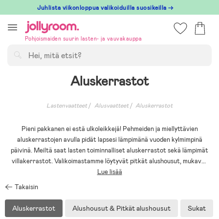
Hoppa
Juhlista viikonloppua valikoiduilla suosikeilla →
till
innehållet
Pohjoismaiden suurin lasten- ja vauvakauppa
Hae
Aluskerrastot
Lastenvaatteet
Alusvaatteet
Aluskerrastot
Pieni pakkanen ei estä ulkoleikkejä! Pehmeiden ja miellyttävien
aluskerrastojen avulla pidät lapsesi lämpimänä vuoden kylmimpinä
päivinä. Meiltä saat lasten toiminnalliset aluskerrastot sekä lämpimät
villakerrastot. Valikoimastamme löytyvät pitkät alushousut, mukav
...
Lue lisää
Takaisin
Aluskerrastot
Alushousut & Pitkät alushousut
Sukat