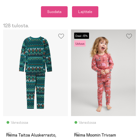
Suodata
Lajittele
128 tulosta.
Deal -13%
Uutuus
Varastossa
Varastossa
(0)
(0)
Reima Taitoa Aluskerrasto,
Reima Moomin Trivsam