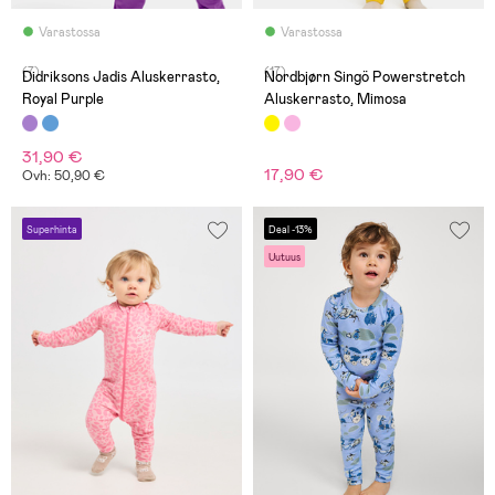
Varastossa
Varastossa
(7)
(17)
Didriksons Jadis Aluskerrasto,
Nordbjørn Singö Powerstretch
Royal Purple
Aluskerrasto, Mimosa
31,90 €
17,90 €
Ovh: 50,90 €
Superhinta
Deal -13%
Uutuus