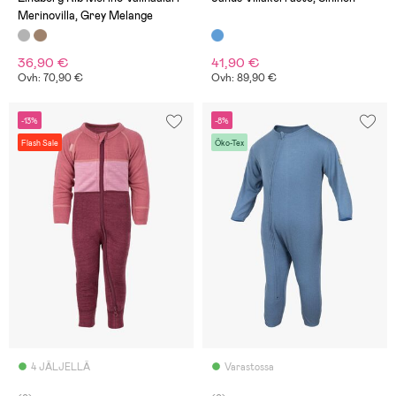
Merinovilla, Grey Melange
36,90 €
41,90 €
Ovh: 70,90 €
Ovh: 89,90 €
-13%
-8%
Flash Sale
Öko-Tex
4 JÄLJELLÄ
Varastossa