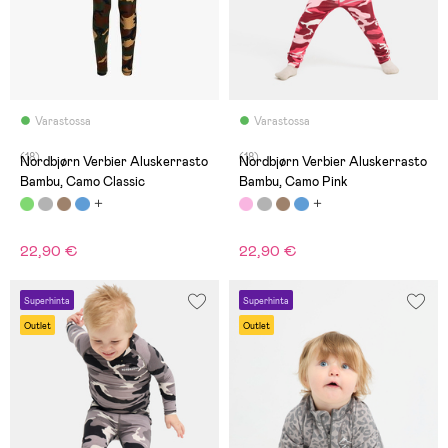
Varastossa
Varastossa
(18)
(18)
Nordbjørn Verbier Aluskerrasto
Nordbjørn Verbier Aluskerrasto
Bambu, Camo Classic
Bambu, Camo Pink
22,90 €
22,90 €
Superhinta
Superhinta
Outlet
Outlet