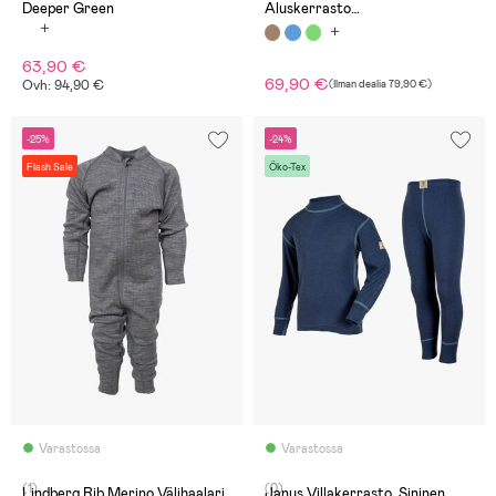
Deeper Green
Aluskerrasto
Merinovillasekoite, Rose Blush
63,90 €
69,90 €
Ovh: 94,90 €
(
Ilman dealia
79,90 €
)
-25%
-24%
Flash Sale
Öko-Tex
Varastossa
Varastossa
(1)
(0)
Lindberg Rib Merino Välihaalari
Janus Villakerrasto, Sininen