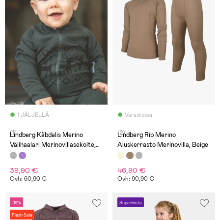
1 JÄLJELLÄ
Varastossa
(1)
(2)
Lindberg Kåbdalis Merino
Lindberg Rib Merino
Välihaalari Merinovillasekoite,
Aluskerrasto Merinovilla, Beige
Anthracite
39,90 €
46,90 €
Ovh: 60,90 €
Ovh: 90,90 €
-18%
Superhinta
Flash Sale