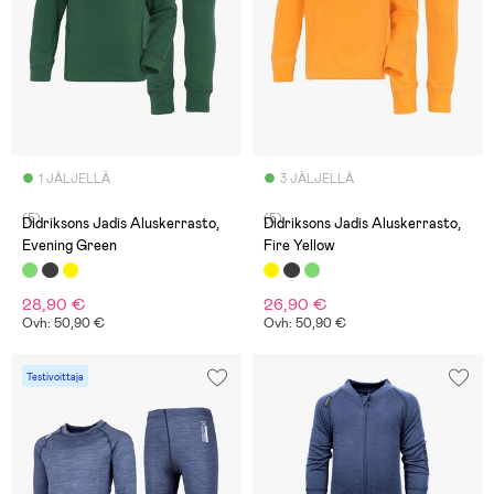
1 JÄLJELLÄ
3 JÄLJELLÄ
(5)
(5)
Didriksons Jadis Aluskerrasto,
Didriksons Jadis Aluskerrasto,
Evening Green
Fire Yellow
28,90 €
26,90 €
Ovh: 50,90 €
Ovh: 50,90 €
Testivoittaja