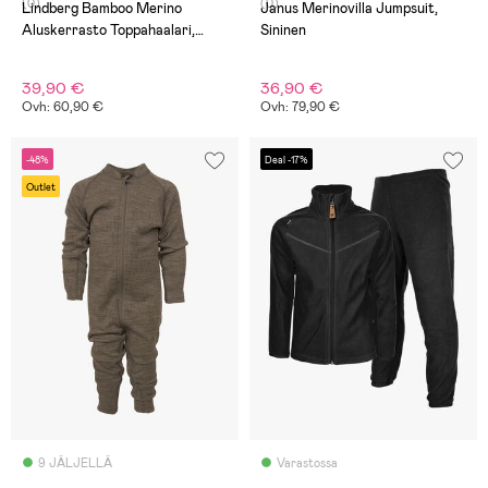
(0)
(0)
Lindberg Bamboo Merino
Janus Merinovilla Jumpsuit,
Aluskerrasto Toppahaalari,
Sininen
Blush/Rose
39,90 €
36,90 €
Ovh: 60,90 €
Ovh: 79,90 €
-48%
Deal -17%
Outlet
9 JÄLJELLÄ
Varastossa