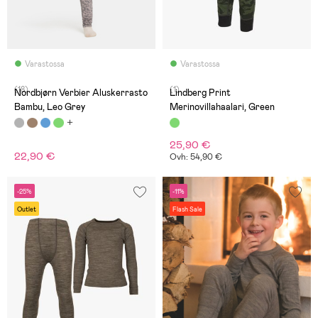
Varastossa
Varastossa
(18)
(1)
Nordbjørn Verbier Aluskerrasto
Lindberg Print
Bambu, Leo Grey
Merinovillahaalari, Green
25,90 €
22,90 €
Ovh: 54,90 €
-25%
-11%
Outlet
Flash Sale