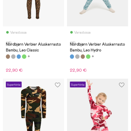
Varastossa
Varastossa
(18)
(18)
Nordbjørn Verbier Aluskerrasto
Nordbjørn Verbier Aluskerrasto
Bambu, Leo Classic
Bambu, Leo Hydro
22,90 €
22,90 €
Superhinta
Superhinta