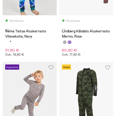
Varastossa
Varastossa
(0)
(1)
Reima Taitoa Aluskerrasto
Lindberg Kåbdalis Aluskerrasto
Villasekoite, Navy
Merino, Rose
51,90 €
60,90 €
Ovh: 79,90 €
Ovh: 77,90 €
Superhinta
Outlet