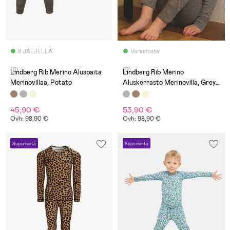
8 JÄLJELLÄ
Varastossa
(2)
(2)
Lindberg Rib Merino Aluspaita
Lindberg Rib Merino
Merinovillaa, Potato
Aluskerrasto Merinovilla, Grey
Melange
45,90 €
53,90 €
Ovh: 98,90 €
Ovh: 98,90 €
Superhinta
Superhinta