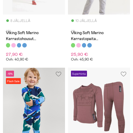
8 JÄLJELLÄ
10 JÄLJELLÄ
(0)
(1)
Viking Soft Merino
Viking Soft Merino
Kerrastohousut
Kerrastopaita
Merinovillasekoite,
Merinovillasekoite,
Harmaa/Vaaleanharmaa
Harmaa/Vaaleanharmaa
27,90 €
25,90 €
Ovh: 40,90 €
Ovh: 45,90 €
-19%
Superhinta
Flash Sale