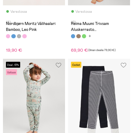
Varastossa
Varastossa
(6)
(0)
Nordbjørn Moritz Välihaalari
Reima Muumi Trivsam
Bamboo, Leo Pink
Aluskerrasto
Merinovillasekoite, Airy Blue
19,90 €
69,90 €
(
Ilman dealia
79,90 €
)
Deal -13%
Outlet
Uutuus