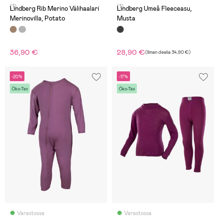
(1)
(1)
Lindberg Rib Merino Välihaalari
Lindberg Umeå Fleeceasu,
Merinovilla, Potato
Musta
36,90 €
28,90 €
(
Ilman dealia
34,90 €
)
-20%
-17%
Öko-Tex
Öko-Tex
Varastossa
Varastossa