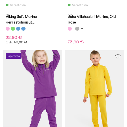
Varastossa
Varastossa
(0)
(3)
Viking Soft Merino
Joha Villahaalari Merino, Old
Kerrastohousut
Rose
Merinovillasekoite,
Vaaleanpunaiset
22,90 €
73,90 €
Ovh: 40,90 €
Superhinta