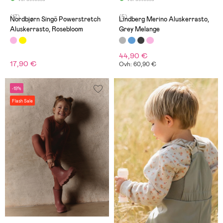
(17)
(5)
Nordbjørn Singö Powerstretch
Lindberg Merino Aluskerrasto,
Aluskerrasto, Rosebloom
Grey Melange
44,90 €
17,90 €
Ovh: 60,90 €
-19%
Flash Sale