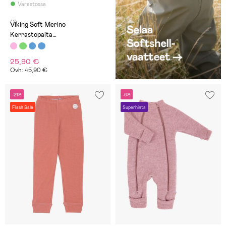
Varastossa
(1)
Viking Soft Merino
Kerrastopaita
Merinovillasekoite,
Vaaleanpunainen
25,90 €
Ovh: 45,90 €
-21%
-8%
Flash Sale
Superhinta