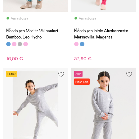
Varastossa
Varastossa
(6)
(4)
Nordbjørn Moritz Välihaalari
Nordbjørn Icicle Aluskerrasto
Bamboo, Leo Hydro
Merinovilla, Magenta
16,90 €
37,90 €
Outlet
-19%
Flash Sale