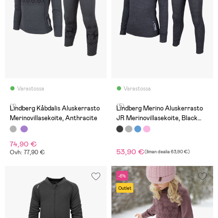
Varastossa
Varastossa
(1)
(5)
Lindberg Kåbdalis Aluskerrasto
Lindberg Merino Aluskerrasto
Merinovillasekoite, Anthracite
JR Merinovillasekoite, Black
Melange
74,90 €
53,90 €
Ovh: 77,90 €
(
Ilman dealia
63,90 €
)
-6%
Outlet