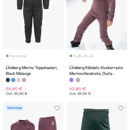
Varastossa
2 JÄLJELLÄ
(5)
(1)
Lindberg Merino Toppahaalari,
Lindberg Kåbdalis Aluskerrasto
Black Melange
Merinovillasekoite, Dusty
Mauve
54,90 €
43,90 €
Ovh: 60,90 €
Ovh: 80,90 €
Testivoittaja