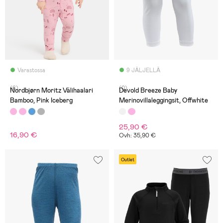
Varastossa
9 JÄLJELLÄ
(6)
(0)
Nordbjørn Moritz Välihaalari
Devold Breeze Baby
Bamboo, Pink Iceberg
Merinovillaleggingsit, Offwhite
25,90 €
16,90 €
Ovh: 35,90 €
Outlet