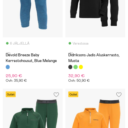
6 JÄLJELLÄ
Varastossa
(0)
(5)
Devold Breeze Baby
Didriksons Jadis Aluskerrasto,
Kerrastohousut, Blue Melange
Musta
25,90 €
32,90 €
Ovh: 35,90 €
Ovh: 50,90 €
Outlet
Outlet