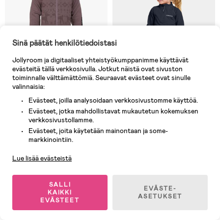
Sinä päätät henkilötiedoistasi
Jollyroom ja digitaaliset yhteistyökumppanimme käyttävät
evästeitä tällä verkkosivulla. Jotkut näistä ovat sivuston
toiminnalle välttämättömiä. Seuraavat evästeet ovat sinulle
valinnaisia:
Evästeet, joilla analysoidaan verkkosivustomme käyttöä.
Evästeet, jotka mahdollistavat mukautetun kokemuksen
verkkosivustollamme.
10 JÄLJELLÄ
Varastossa
Evästeet, joita käytetään mainontaan ja some-
Asiakaspalvelu
(1)
(7)
markkinointiin.
Lindberg Kåbdalis Merino
Didriksons Jadis Aluskerrasto,
Välihaalari Merinovillasekoite,
Navy
Lue lisää evästeistä
Dusty Mauve
40,90 €
35,90 €
Ovh: 60,90 €
Ovh: 50,90 €
SALLI
EVÄSTE-
KAIKKI
ASETUKSET
EVÄSTEET
Outlet