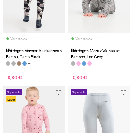
Varastossa
Varastossa
(18)
(6)
Nordbjørn Verbier Aluskerrasto
Nordbjørn Moritz Välihaalari
Bambu, Camo Black
Bamboo, Leo Grey
19,90 €
16,90 €
Superhinta
Superhinta
Outlet