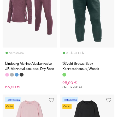
Varastossa
8 JÄLJELLÄ
(5)
(0)
Lindberg Merino Aluskerrasto
Devold Breeze Baby
JR Merinovillasekoite, Dry Rose
Kerrastohousut, Woods
25,90 €
63,90 €
Ovh: 35,90 €
Testivoittaja
Testivoittaja
Outlet
Outlet