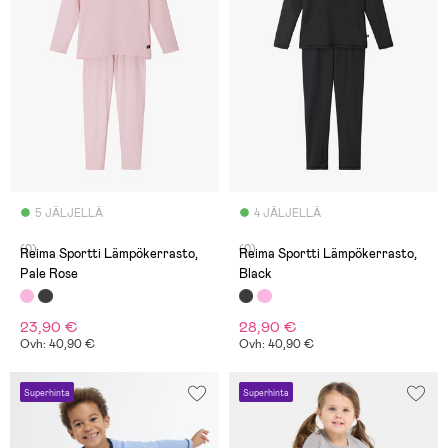
5 JÄLJELLÄ
4 JÄLJELLÄ
(0)
(0)
Reima Sportti Lämpökerrasto,
Reima Sportti Lämpökerrasto,
Pale Rose
Black
23,90 €
28,90 €
Ovh: 40,90 €
Ovh: 40,90 €
Superhinta
Superhinta