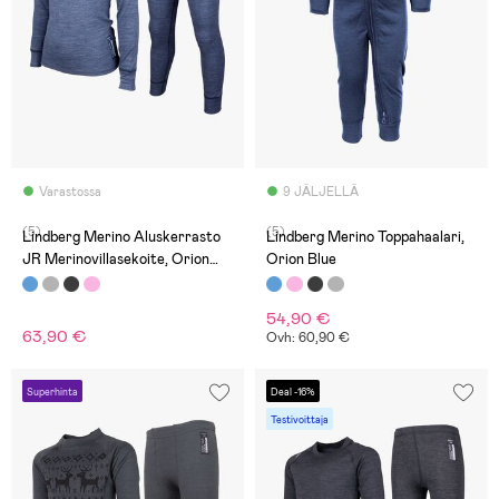
Varastossa
9 JÄLJELLÄ
(5)
(5)
Lindberg Merino Aluskerrasto
Lindberg Merino Toppahaalari,
JR Merinovillasekoite, Orion
Orion Blue
Blue
54,90 €
63,90 €
Ovh: 60,90 €
Superhinta
Deal -16%
Testivoittaja