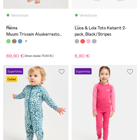
Varastossa
Varastossa
(0)
(4)
Reima
Luca & Lola Toto Kalsarit 2-
Muumi Trivsam Aluskerrasto
pack, Black/Stripes
Merinovillasekoite, Airy Green
69,90 €
6,90 €
(
Ilman dealia
79,90 €
)
Superhinta
Superhinta
Outlet