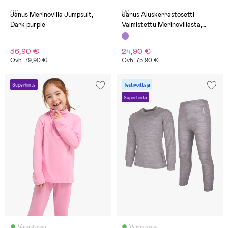
(0)
(4)
Janus Merinovilla Jumpsuit,
Janus Aluskerrastosetti
Dark purple
Valmistettu Merinovillasta,
Dark purple
36,90 €
24,90 €
Ovh: 79,90 €
Ovh: 75,90 €
Superhinta
Testivoittaja
Superhinta
Varastossa
Varastossa