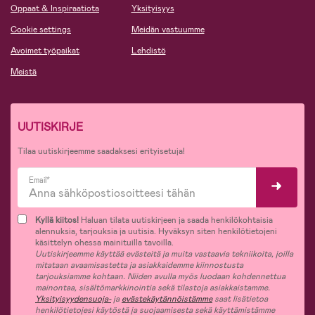
Oppaat & Inspiraatiota
Yksityisyys
Cookie settings
Meidän vastuumme
Avoimet työpaikat
Lehdistö
Meistä
UUTISKIRJE
Tilaa uutiskirjeemme saadaksesi erityisetuja!
Email*
Kyllä kiitos!
Haluan tilata uutiskirjeen ja saada henkilökohtaisia
alennuksia, tarjouksia ja uutisia. Hyväksyn siten henkilötietojeni
käsittelyn ohessa mainituilla tavoilla.
Uutiskirjeemme käyttää evästeitä ja muita vastaavia tekniikoita, joilla
mitataan avaamisastetta ja asiakkaidemme kiinnostusta
tarjouksiamme kohtaan. Niiden avulla myös luodaan kohdennettua
mainontaa, sisältömarkkinointia sekä tilastoja asiakkaistamme.
Yksityisyydensuoja-
ja
evästekäytännöistämme
saat lisätietoa
henkilötietojesi käytöstä ja suojaamisesta sekä käyttämistämme