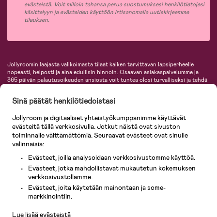
evästeistä. Voit milloin tahansa perua suostumuksesi henkilötietojesi
käsittelyyn ja evästeiden käyttöön irtisanomalla uutiskirjeemme
tilauksen.
Jollyroomin laajasta valikoimasta tilaat kaiken tarvittavan lapsiperheelle
nopeasti, helposti ja aina edullisin hinnoin. Osaavan asiakaspalvelumme ja
365 päivän palautusoikeuden ansiosta voit tuntea olosi turvalliseksi ja tehdä
ostoksia hyvillä mielin. Jollyroomilta saat lastenvaunut, turvaistuimet,
vaatteet vauvoille ja lapsille, inspiroivia sisustustuotteita lastenhuoneeseen,
Sinä päätät henkilötiedoistasi
lastentarvikkeita sekä paljon muuta. Meiltä löydät lukuisia tunnettuja
tuotemerkkejä, kuten Britax, Maxi-Cosi, Baby Jogger, BabyBjörn, Didriksons,
Jollyroom ja digitaaliset yhteistyökumppanimme käyttävät
KidKraft, Ergobaby, Philips Avent, Neonate, Cybex, LEGO ja monia muita!
evästeitä tällä verkkosivulla. Jotkut näistä ovat sivuston
Tervetuloa shoppailemaan Pohjoismaiden suurimpaan lastentarvikkeiden
verkkokauppaan!
toiminnalle välttämättömiä. Seuraavat evästeet ovat sinulle
valinnaisia:
Evästeet, joilla analysoidaan verkkosivustomme käyttöä.
Evästeet, jotka mahdollistavat mukautetun kokemuksen
verkkosivustollamme.
Evästeet, joita käytetään mainontaan ja some-
Asiakaspalvelu
markkinointiin.
Lue lisää evästeistä