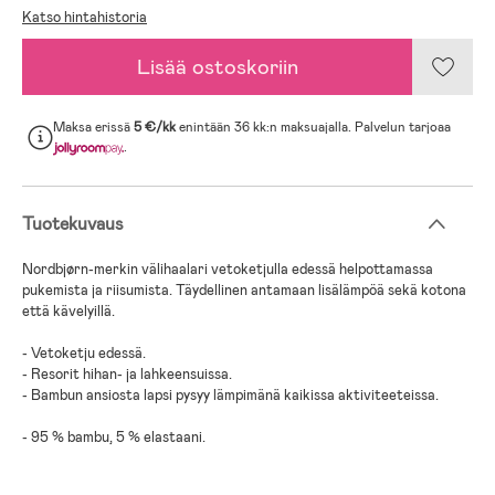
Katso hintahistoria
Lisää ostoskoriin
Maksa erissä
5 €/kk
enintään 36 kk:n maksuajalla. Palvelun tarjoaa
.
Tuotekuvaus
Nordbjørn-merkin välihaalari vetoketjulla edessä helpottamassa
pukemista ja riisumista. Täydellinen antamaan lisälämpöä sekä kotona
että kävelyillä.
- Vetoketju edessä.
- Resorit hihan- ja lahkeensuissa.
- Bambun ansiosta lapsi pysyy lämpimänä kaikissa aktiviteeteissa.
- 95 % bambu, 5 % elastaani.