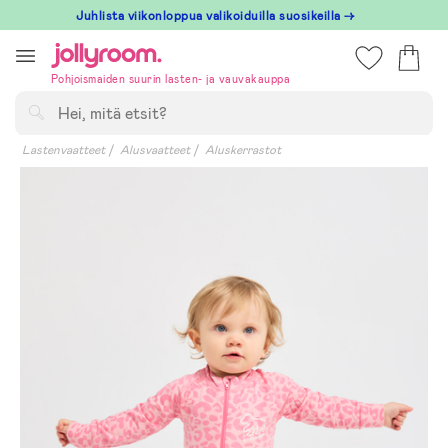
Hoppa
Juhlista viikonloppua valikoiduilla suosikeilla →
till
innehållet
Pohjoismaiden suurin lasten- ja vauvakauppa
Hae
Lastenvaatteet
Alusvaatteet
Aluskerrastot