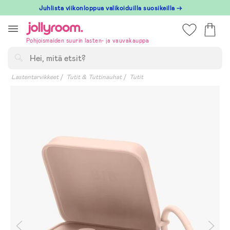
Hoppa
Juhlista viikonloppua valikoiduilla suosikeilla →
till
innehållet
Pohjoismaiden suurin lasten- ja vauvakauppa
Hae
Lastentarvikkeet
Tutit & Tuttinauhat
Tutit