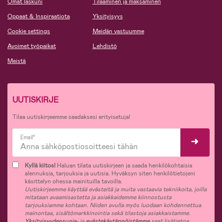
Omat laskuni
Tilaaminen ja maksaminen
Oppaat & Inspiraatiota
Yksityisyys
Cookie settings
Meidän vastuumme
Avoimet työpaikat
Lehdistö
Meistä
UUTISKIRJE
Tilaa uutiskirjeemme saadaksesi erityisetuja!
Email*
Kyllä kiitos!
Haluan tilata uutiskirjeen ja saada henkilökohtaisia
alennuksia, tarjouksia ja uutisia. Hyväksyn siten henkilötietojeni
käsittelyn ohessa mainituilla tavoilla.
Uutiskirjeemme käyttää evästeitä ja muita vastaavia tekniikoita, joilla
mitataan avaamisastetta ja asiakkaidemme kiinnostusta
tarjouksiamme kohtaan. Niiden avulla myös luodaan kohdennettua
mainontaa, sisältömarkkinointia sekä tilastoja asiakkaistamme.
Yksityisyydensuoja-
ja
evästekäytännöistämme
saat lisätietoa