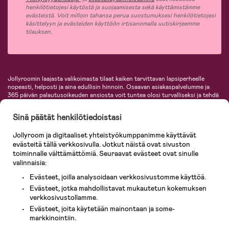
henkilötietojesi käytöstä ja suojaamisesta sekä käyttämistämme
evästeistä. Voit milloin tahansa perua suostumuksesi henkilötietojesi
käsittelyyn ja evästeiden käyttöön irtisanomalla uutiskirjeemme
tilauksen.
Jollyroomin laajasta valikoimasta tilaat kaiken tarvittavan lapsiperheelle
nopeasti, helposti ja aina edullisin hinnoin. Osaavan asiakaspalvelumme ja
365 päivän palautusoikeuden ansiosta voit tuntea olosi turvalliseksi ja tehdä
ostoksia hyvillä mielin. Jollyroomilta saat lastenvaunut, turvaistuimet,
vaatteet vauvoille ja lapsille, inspiroivia sisustustuotteita lastenhuoneeseen,
Sinä päätät henkilötiedoistasi
lastentarvikkeita sekä paljon muuta. Meiltä löydät lukuisia tunnettuja
tuotemerkkejä, kuten Britax, Maxi-Cosi, Baby Jogger, BabyBjörn, Didriksons,
Jollyroom ja digitaaliset yhteistyökumppanimme käyttävät
KidKraft, Ergobaby, Philips Avent, Neonate, Cybex, LEGO ja monia muita!
evästeitä tällä verkkosivulla. Jotkut näistä ovat sivuston
Tervetuloa shoppailemaan Pohjoismaiden suurimpaan lastentarvikkeiden
verkkokauppaan!
toiminnalle välttämättömiä. Seuraavat evästeet ovat sinulle
valinnaisia:
Evästeet, joilla analysoidaan verkkosivustomme käyttöä.
Evästeet, jotka mahdollistavat mukautetun kokemuksen
verkkosivustollamme.
Evästeet, joita käytetään mainontaan ja some-
markkinointiin.