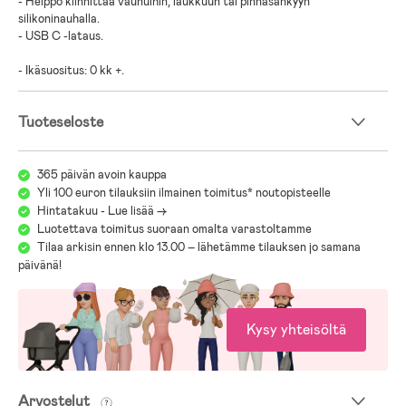
- Helppo kiinnittää vaunuihin, laukkuun tai pinnasänkyyn
silikoninauhalla.
- USB C -lataus.
- Ikäsuositus: 0 kk +.
Tuoteseloste
365 päivän avoin kauppa
Yli 100 euron tilauksiin ilmainen toimitus* noutopisteelle
Hintatakuu - Lue lisää ->
Luotettava toimitus suoraan omalta varastoltamme
Tilaa arkisin ennen klo 13.00 – lähetämme tilauksen jo samana
päivänä!
Kysy yhteisöltä
Arvostelut