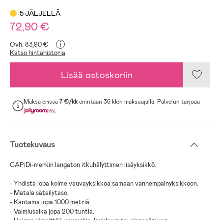
5 JÄLJELLÄ
72,90 €
i
Ovh: 83,90 €
Katso hintahistoria
Lisää ostoskoriin
Maksa erissä
7 €/kk
enintään 36 kk:n maksuajalla. Palvelun tarjoaa
.
Tuotekuvaus
CAPiDi-merkin langaton itkuhälyttimen lisäyksikkö.
- Yhdistä jopa kolme vauvayksikköä samaan vanhempainyksikköön.
- Matala säteilytaso.
- Kantama jopa 1000 metriä.
- Valmiusaika jopa 200 tuntia.