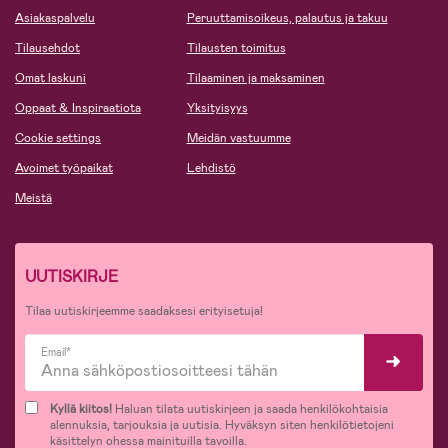
Asiakaspalvelu
Peruuttamisoikeus, palautus ja takuu
Tilausehdot
Tilausten toimitus
Omat laskuni
Tilaaminen ja maksaminen
Oppaat & Inspiraatiota
Yksityisyys
Cookie settings
Meidän vastuumme
Avoimet työpaikat
Lehdistö
Meistä
UUTISKIRJE
Tilaa uutiskirjeemme saadaksesi erityisetuja!
Email*
Kyllä kiitos!
Haluan tilata uutiskirjeen ja saada henkilökohtaisia
alennuksia, tarjouksia ja uutisia. Hyväksyn siten henkilötietojeni
käsittelyn ohessa mainituilla tavoilla.