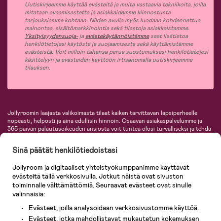
Uutiskirjeemme käyttää evästeitä ja muita vastaavia tekniikoita, joilla
mitataan avaamisastetta ja asiakkaidemme kiinnostusta
tarjouksiamme kohtaan. Niiden avulla myös luodaan kohdennettua
mainontaa, sisältömarkkinointia sekä tilastoja asiakkaistamme.
Yksityisyydensuoja-
ja
evästekäytännöistämme
saat lisätietoa
henkilötietojesi käytöstä ja suojaamisesta sekä käyttämistämme
evästeistä. Voit milloin tahansa perua suostumuksesi henkilötietojesi
käsittelyyn ja evästeiden käyttöön irtisanomalla uutiskirjeemme
tilauksen.
Jollyroomin laajasta valikoimasta tilaat kaiken tarvittavan lapsiperheelle
nopeasti, helposti ja aina edullisin hinnoin. Osaavan asiakaspalvelumme ja
365 päivän palautusoikeuden ansiosta voit tuntea olosi turvalliseksi ja tehdä
ostoksia hyvillä mielin. Jollyroomilta saat lastenvaunut, turvaistuimet,
vaatteet vauvoille ja lapsille, inspiroivia sisustustuotteita lastenhuoneeseen,
Sinä päätät henkilötiedoistasi
lastentarvikkeita sekä paljon muuta. Meiltä löydät lukuisia tunnettuja
tuotemerkkejä, kuten Britax, Maxi-Cosi, Baby Jogger, BabyBjörn, Didriksons,
Jollyroom ja digitaaliset yhteistyökumppanimme käyttävät
KidKraft, Ergobaby, Philips Avent, Neonate, Cybex, LEGO ja monia muita!
evästeitä tällä verkkosivulla. Jotkut näistä ovat sivuston
Tervetuloa shoppailemaan Pohjoismaiden suurimpaan lastentarvikkeiden
verkkokauppaan!
toiminnalle välttämättömiä. Seuraavat evästeet ovat sinulle
valinnaisia:
Evästeet, joilla analysoidaan verkkosivustomme käyttöä.
Evästeet, jotka mahdollistavat mukautetun kokemuksen