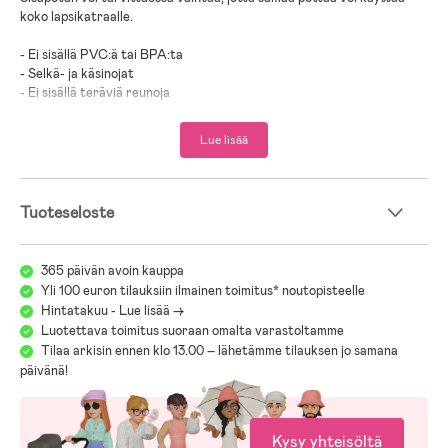
koko lapsikatraalle.
- Ei sisällä PVC:ä tai BPA:ta
- Selkä- ja käsinojat
- Ei sisällä teräviä reunoja
- Helppo puhdistaa
- Irrotettava sisäpotta
Lue lisää
- Tukeva
Tuoteseloste
365 päivän avoin kauppa
Yli 100 euron tilauksiin ilmainen toimitus* noutopisteelle
Hintatakuu - Lue lisää ->
Luotettava toimitus suoraan omalta varastoltamme
Tilaa arkisin ennen klo 13.00 – lähetämme tilauksen jo samana
päivänä!
Kysy yhteisöltä