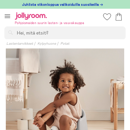
Hoppa
Juhlista viikonloppua valikoiduilla suosikeilla →
till
innehållet
Pohjoismaiden suurin lasten- ja vauvakauppa
Hae
Lastentarvikkeet
Kylpyhuone
Potat