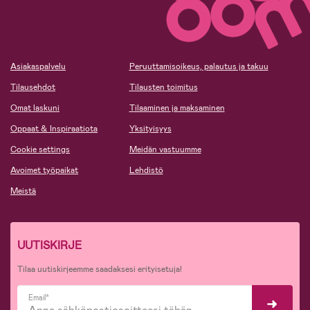
Asiakaspalvelu
Peruuttamisoikeus, palautus ja takuu
Tilausehdot
Tilausten toimitus
Omat laskuni
Tilaaminen ja maksaminen
Oppaat & Inspiraatiota
Yksityisyys
Cookie settings
Meidän vastuumme
Avoimet työpaikat
Lehdistö
Meistä
UUTISKIRJE
Tilaa uutiskirjeemme saadaksesi erityisetuja!
Email*