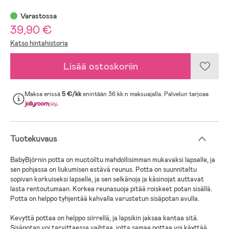
Varastossa
39,90 €
Katso hintahistoria
Lisää ostoskoriin
Maksa erissä
5 €/kk
enintään 36 kk:n maksuajalla. Palvelun tarjoaa
.
Tuotekuvaus
BabyBjörnin potta on muotoiltu mahdollisimman mukavaksi lapselle, ja
sen pohjassa on liukumisen estävä reunus. Potta on suunniteltu
sopivan korkuiseksi lapselle, ja sen selkänoja ja käsinojat auttavat
lasta rentoutumaan. Korkea reunasuoja pitää roiskeet potan sisällä.
Potta on helppo tyhjentää kahvalla varustetun sisäpotan avulla.
Kevyttä pottaa on helppo siirrellä, ja lapsikin jaksaa kantaa sitä.
Sisäpotan voi tarvittaessa vaihtaa, jotta samaa pottaa voi käyttää