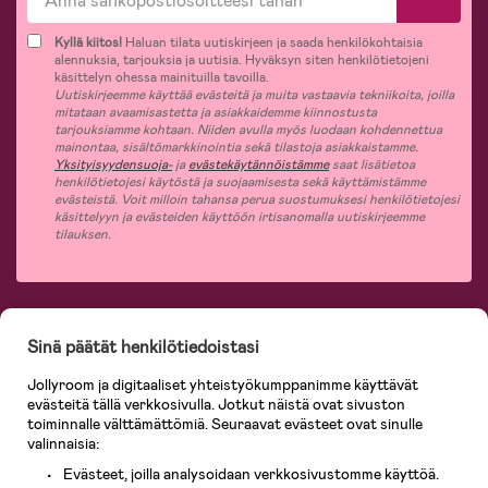
Kyllä kiitos!
Haluan tilata uutiskirjeen ja saada henkilökohtaisia
alennuksia, tarjouksia ja uutisia. Hyväksyn siten henkilötietojeni
käsittelyn ohessa mainituilla tavoilla.
Uutiskirjeemme käyttää evästeitä ja muita vastaavia tekniikoita, joilla
mitataan avaamisastetta ja asiakkaidemme kiinnostusta
tarjouksiamme kohtaan. Niiden avulla myös luodaan kohdennettua
mainontaa, sisältömarkkinointia sekä tilastoja asiakkaistamme.
Yksityisyydensuoja-
ja
evästekäytännöistämme
saat lisätietoa
henkilötietojesi käytöstä ja suojaamisesta sekä käyttämistämme
evästeistä. Voit milloin tahansa perua suostumuksesi henkilötietojesi
käsittelyyn ja evästeiden käyttöön irtisanomalla uutiskirjeemme
tilauksen.
Jollyroomin laajasta valikoimasta tilaat kaiken tarvittavan lapsiperheelle
Sinä päätät henkilötiedoistasi
nopeasti, helposti ja aina edullisin hinnoin. Osaavan asiakaspalvelumme ja
365 päivän palautusoikeuden ansiosta voit tuntea olosi turvalliseksi ja tehdä
Jollyroom ja digitaaliset yhteistyökumppanimme käyttävät
ostoksia hyvillä mielin. Jollyroomilta saat lastenvaunut, turvaistuimet,
evästeitä tällä verkkosivulla. Jotkut näistä ovat sivuston
vaatteet vauvoille ja lapsille, inspiroivia sisustustuotteita lastenhuoneeseen,
lastentarvikkeita sekä paljon muuta. Meiltä löydät lukuisia tunnettuja
toiminnalle välttämättömiä. Seuraavat evästeet ovat sinulle
tuotemerkkejä, kuten Britax, Maxi-Cosi, Baby Jogger, BabyBjörn, Didriksons,
valinnaisia:
KidKraft, Ergobaby, Philips Avent, Neonate, Cybex, LEGO ja monia muita!
Evästeet, joilla analysoidaan verkkosivustomme käyttöä.
Tervetuloa shoppailemaan Pohjoismaiden suurimpaan lastentarvikkeiden