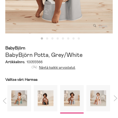
Zoom
BabyBjörn
BabyBjörn Potta, Grey/White
Artikkelinro.
10055566
(74)
Näytä kaikki arvostelut
Valitse väri:
Harmaa