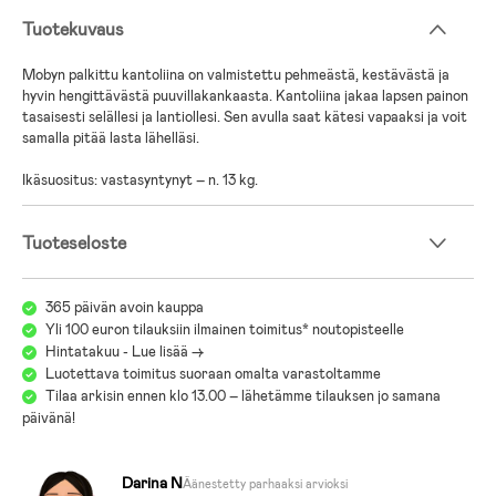
Tuotekuvaus
Mobyn palkittu kantoliina on valmistettu pehmeästä, kestävästä ja
hyvin hengittävästä puuvillakankaasta. Kantoliina jakaa lapsen painon
tasaisesti selällesi ja lantiollesi. Sen avulla saat kätesi vapaaksi ja voit
samalla pitää lasta lähelläsi.
Ikäsuositus: vastasyntynyt – n. 13 kg.
Tuoteseloste
365 päivän avoin kauppa
Yli 100 euron tilauksiin ilmainen toimitus* noutopisteelle
Hintatakuu - Lue lisää ->
Luotettava toimitus suoraan omalta varastoltamme
Tilaa arkisin ennen klo 13.00 – lähetämme tilauksen jo samana
päivänä!
Darina N
Äänestetty parhaaksi arvioksi