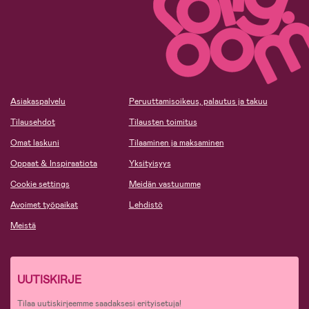
Asiakaspalvelu
Peruuttamisoikeus, palautus ja takuu
Tilausehdot
Tilausten toimitus
Omat laskuni
Tilaaminen ja maksaminen
Oppaat & Inspiraatiota
Yksityisyys
Cookie settings
Meidän vastuumme
Avoimet työpaikat
Lehdistö
Meistä
UUTISKIRJE
Tilaa uutiskirjeemme saadaksesi erityisetuja!