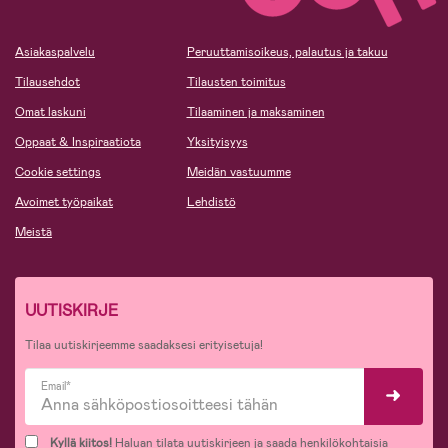
Asiakaspalvelu
Peruuttamisoikeus, palautus ja takuu
Tilausehdot
Tilausten toimitus
Omat laskuni
Tilaaminen ja maksaminen
Oppaat & Inspiraatiota
Yksityisyys
Cookie settings
Meidän vastuumme
Avoimet työpaikat
Lehdistö
Meistä
UUTISKIRJE
Tilaa uutiskirjeemme saadaksesi erityisetuja!
Email*
Kyllä kiitos!
Haluan tilata uutiskirjeen ja saada henkilökohtaisia