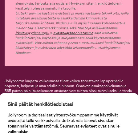
alennuksia, tarjouksia ja uutisia. Hyväksyn siten henkilötietojeni
käsittelyn ohessa mainituilla tavoilla.
Uutiskirjeemme käyttää evästeitä ja muita vastaavia tekniikoita, joilla
mitataan avaamisastetta ja asiakkaidemme kiinnostusta
tarjouksiamme kohtaan. Niiden avulla myös luodaan kohdennettua
mainontaa, sisältömarkkinointia sekä tilastoja asiakkaistamme.
Yksityisyydensuoja-
ja
evästekäytännöistämme
saat lisätietoa
henkilötietojesi käytöstä ja suojaamisesta sekä käyttämistämme
evästeistä. Voit milloin tahansa perua suostumuksesi henkilötietojesi
käsittelyyn ja evästeiden käyttöön irtisanomalla uutiskirjeemme
tilauksen.
Jollyroomin laajasta valikoimasta tilaat kaiken tarvittavan lapsiperheelle
nopeasti, helposti ja aina edullisin hinnoin. Osaavan asiakaspalvelumme ja
365 päivän palautusoikeuden ansiosta voit tuntea olosi turvalliseksi ja tehdä
ostoksia hyvillä mielin. Jollyroomilta saat lastenvaunut, turvaistuimet,
vaatteet vauvoille ja lapsille, inspiroivia sisustustuotteita lastenhuoneeseen,
Sinä päätät henkilötiedoistasi
lastentarvikkeita sekä paljon muuta. Meiltä löydät lukuisia tunnettuja
tuotemerkkejä, kuten Britax, Maxi-Cosi, Baby Jogger, BabyBjörn, Didriksons,
Jollyroom ja digitaaliset yhteistyökumppanimme käyttävät
KidKraft, Ergobaby, Philips Avent, Neonate, Cybex, LEGO ja monia muita!
evästeitä tällä verkkosivulla. Jotkut näistä ovat sivuston
Tervetuloa shoppailemaan Pohjoismaiden suurimpaan lastentarvikkeiden
verkkokauppaan!
toiminnalle välttämättömiä. Seuraavat evästeet ovat sinulle
valinnaisia: