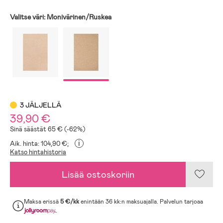
Valitse väri:
Monivärinen/Ruskea
3 JÄLJELLÄ
39,90 €
Sinä säästät 65 € (-62%)
i
Aik. hinta: 104,90 €;
Katso hintahistoria
Lisää ostoskoriin
Maksa erissä
5 €/kk
enintään 36 kk:n maksuajalla. Palvelun tarjoaa
.