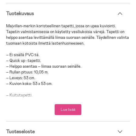
Tuotekuvaus
Majvillan-merkin koristeellinen tapetti, jossa on upea kuviointi.
Tapetin valmistamisessa on käytetty vesiliukoisia värejä. Tapetti on
helppo asentaa levittämällä liimaa suoraan seinälle. Täydellinen valinta
tuomaan kotoista ilmettä lastenhuoneeseen.
– Ei sisällä PVC:tä.
– Quick up -tapetti.
– Helppo asentaa – liimaa suoraan seinälle.
– Rullan pituus: 10,05 m.
– Leveys: 53 cm.
– Kuvion koko: 53 x 53 cm.
– Kuitutapetti.
;
Lue lisää
Tuoteseloste