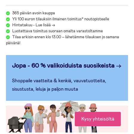
365 päivän avoin kauppa
Yli 100 euron tilauksiin ilmainen toimitus* noutopisteelle
Hintatakuu - Lue lisää ->
Luotettava toimitus suoraan omalta varastoltamme
Tilaa arkisin ennen klo 13.00 – lähetämme tilauksen jo samana
päivänä!
Jopa - 60 % valikoiduista suosikeista
→
Shoppaile vaatteita & kenkiä, vauvatuotteita,
sisustusta, leluja ja paljon muuta
Kysy yhteisöltä