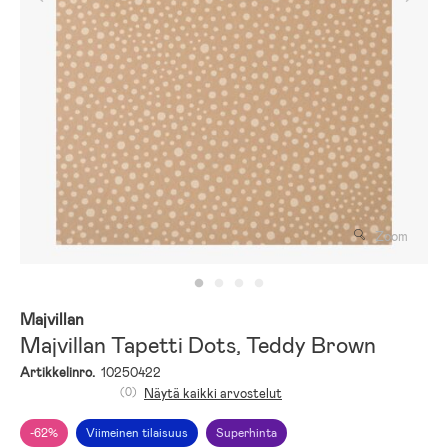
Zoom
Majvillan
Majvillan Tapetti Dots, Teddy Brown
Artikkelinro.
10250422
(0)
Näytä kaikki arvostelut
-62%
Viimeinen tilaisuus
Superhinta