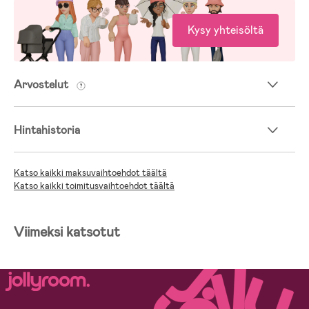
Kysy yhteisöltä
Arvostelut
Hintahistoria
Katso kaikki maksuvaihtoehdot täältä
Katso kaikki toimitusvaihtoehdot täältä
Viimeksi katsotut