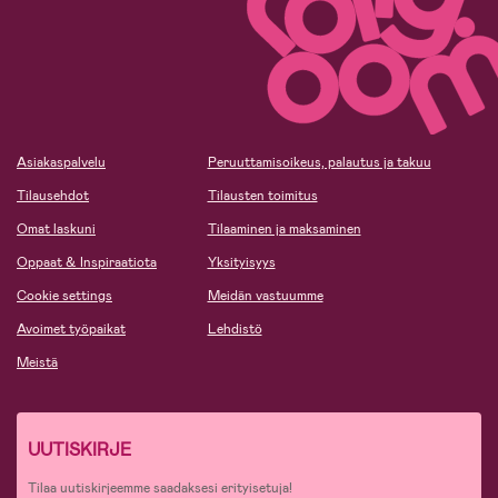
Asiakaspalvelu
Peruuttamisoikeus, palautus ja takuu
Tilausehdot
Tilausten toimitus
Omat laskuni
Tilaaminen ja maksaminen
Oppaat & Inspiraatiota
Yksityisyys
Cookie settings
Meidän vastuumme
Avoimet työpaikat
Lehdistö
Meistä
UUTISKIRJE
Tilaa uutiskirjeemme saadaksesi erityisetuja!