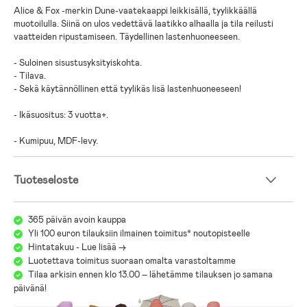
Alice & Fox -merkin Dune-vaatekaappi leikkisällä, tyylikkäällä
muotoilulla. Siinä on ulos vedettävä laatikko alhaalla ja tila reilusti
vaatteiden ripustamiseen. Täydellinen lastenhuoneeseen.
- Suloinen sisustusyksityiskohta.
- Tilava.
- Sekä käytännöllinen että tyylikäs lisä lastenhuoneeseen!
- Ikäsuositus: 3 vuotta+.
- Kumipuu, MDF-levy.
Tuoteseloste
365 päivän avoin kauppa
Yli 100 euron tilauksiin ilmainen toimitus* noutopisteelle
Hintatakuu - Lue lisää ->
Luotettava toimitus suoraan omalta varastoltamme
Tilaa arkisin ennen klo 13.00 – lähetämme tilauksen jo samana
päivänä!