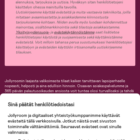
alennuksia, tarjouksia ja uutisia. Hyväksyn siten henkilötietojeni
käsittelyn ohessa mainituilla tavoilla.
Uutiskirjeemme käyttää evästeitä ja muita vastaavia tekniikoita, joilla
mitataan avaamisastetta ja asiakkaidemme kiinnostusta
tarjouksiamme kohtaan. Niiden avulla myös luodaan kohdennettua
mainontaa, sisältömarkkinointia sekä tilastoja asiakkaistamme.
Yksityisyydensuoja-
ja
evästekäytännöistämme
saat lisätietoa
henkilötietojesi käytöstä ja suojaamisesta sekä käyttämistämme
evästeistä. Voit milloin tahansa perua suostumuksesi henkilötietojesi
käsittelyyn ja evästeiden käyttöön irtisanomalla uutiskirjeemme
tilauksen.
Jollyroomin laajasta valikoimasta tilaat kaiken tarvittavan lapsiperheelle
nopeasti, helposti ja aina edullisin hinnoin. Osaavan asiakaspalvelumme ja
365 päivän palautusoikeuden ansiosta voit tuntea olosi turvalliseksi ja tehdä
ostoksia hyvillä mielin. Jollyroomilta saat lastenvaunut, turvaistuimet,
vaatteet vauvoille ja lapsille, inspiroivia sisustustuotteita lastenhuoneeseen,
Sinä päätät henkilötiedoistasi
lastentarvikkeita sekä paljon muuta. Meiltä löydät lukuisia tunnettuja
tuotemerkkejä, kuten Britax, Maxi-Cosi, Baby Jogger, BabyBjörn, Didriksons,
Jollyroom ja digitaaliset yhteistyökumppanimme käyttävät
KidKraft, Ergobaby, Philips Avent, Neonate, Cybex, LEGO ja monia muita!
evästeitä tällä verkkosivulla. Jotkut näistä ovat sivuston
Tervetuloa shoppailemaan Pohjoismaiden suurimpaan lastentarvikkeiden
verkkokauppaan!
toiminnalle välttämättömiä. Seuraavat evästeet ovat sinulle
valinnaisia: