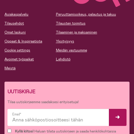
Asiakaspalvelu
Peruuttamisoikeus, palautus ja takuu
Tilausehdot
Tilausten toimitus
Omat laskuni
Tilaaminen ja maksaminen
Oppaat & Inspiraatiota
Yksityisyys
Cookie settings
Meidän vastuumme
Avoimet työpaikat
Lehdistö
Meistä
UUTISKIRJE
Tilaa uutiskirjeemme saadaksesi erityisetuja!
Email*
Kyllä kiitos!
Haluan tilata uutiskirjeen ja saada henkilökohtaisia