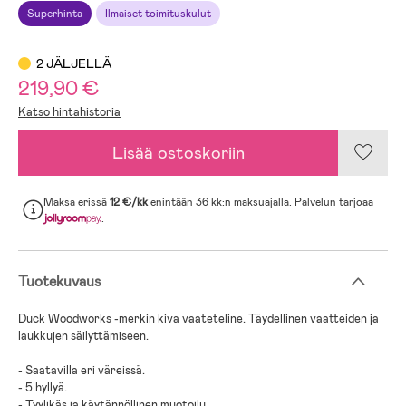
Superhinta
Ilmaiset toimituskulut
2 JÄLJELLÄ
219,90 €
Katso hintahistoria
Lisää ostoskoriin
Maksa erissä
12 €/kk
enintään 36 kk:n maksuajalla. Palvelun tarjoaa
.
Tuotekuvaus
Duck Woodworks -merkin kiva vaateteline. Täydellinen vaatteiden ja
laukkujen säilyttämiseen.
- Saatavilla eri väreissä.
- 5 hyllyä.
- Tyylikäs ja käytännöllinen muotoilu.