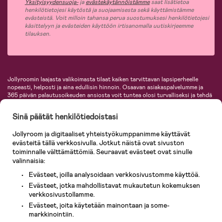
Yksityisyydensuoja-
ja
evästekäytännöistämme
saat lisätietoa
henkilötietojesi käytöstä ja suojaamisesta sekä käyttämistämme
evästeistä. Voit milloin tahansa perua suostumuksesi henkilötietojesi
käsittelyyn ja evästeiden käyttöön irtisanomalla uutiskirjeemme
tilauksen.
Jollyroomin laajasta valikoimasta tilaat kaiken tarvittavan lapsiperheelle
nopeasti, helposti ja aina edullisin hinnoin. Osaavan asiakaspalvelumme ja
365 päivän palautusoikeuden ansiosta voit tuntea olosi turvalliseksi ja tehdä
ostoksia hyvillä mielin. Jollyroomilta saat lastenvaunut, turvaistuimet,
vaatteet vauvoille ja lapsille, inspiroivia sisustustuotteita lastenhuoneeseen,
Sinä päätät henkilötiedoistasi
lastentarvikkeita sekä paljon muuta. Meiltä löydät lukuisia tunnettuja
tuotemerkkejä, kuten Britax, Maxi-Cosi, Baby Jogger, BabyBjörn, Didriksons,
Jollyroom ja digitaaliset yhteistyökumppanimme käyttävät
KidKraft, Ergobaby, Philips Avent, Neonate, Cybex, LEGO ja monia muita!
evästeitä tällä verkkosivulla. Jotkut näistä ovat sivuston
Tervetuloa shoppailemaan Pohjoismaiden suurimpaan lastentarvikkeiden
verkkokauppaan!
toiminnalle välttämättömiä. Seuraavat evästeet ovat sinulle
valinnaisia:
Evästeet, joilla analysoidaan verkkosivustomme käyttöä.
Evästeet, jotka mahdollistavat mukautetun kokemuksen
verkkosivustollamme.
Evästeet, joita käytetään mainontaan ja some-
markkinointiin.