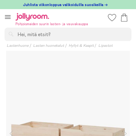
Hoppa
Juhlista viikonloppua valikoiduilla suosikeilla →
till
innehållet
Pohjoismaiden suurin lasten- ja vauvakauppa
Hae
Lastenhuone
Lasten huonekalut
Hyllyt & Kaapit
Lipastot