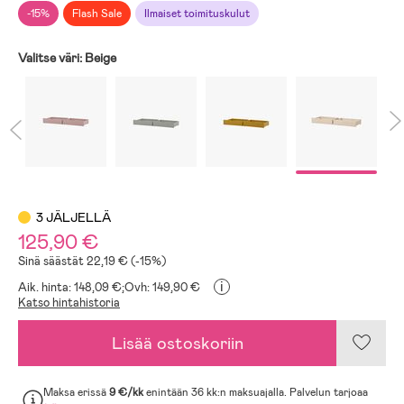
-15%
Flash Sale
Ilmaiset toimituskulut
Valitse väri:
Beige
3 JÄLJELLÄ
125,90 €
Sinä säästät 22,19 € (-15%)
i
Aik. hinta: 148,09 €;
Ovh: 149,90 €
Katso hintahistoria
Lisää ostoskoriin
Maksa erissä
9 €/kk
enintään 36 kk:n maksuajalla. Palvelun tarjoaa