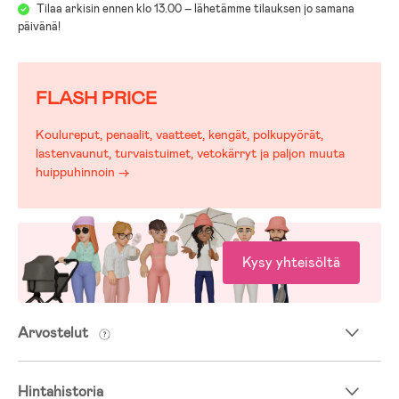
Tilaa arkisin ennen klo 13.00 – lähetämme tilauksen jo samana
päivänä!
FLASH PRICE
Koulureput, penaalit, vaatteet, kengät, polkupyörät,
lastenvaunut, turvaistuimet, vetokärryt ja paljon muuta
huippuhinnoin →
Kysy yhteisöltä
Arvostelut
Hintahistoria