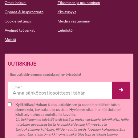
Omat laskuni
Tilaaminen ja maksaminen
Oppaat & Inspiraatiota
Yksityisyys
Cookie settings
Meidän vastuumme
Avoimet työpaikat
Lehdistö
Meistä
UUTISKIRJE
Tilaa uutiskirjeemme saadaksesi erityisetuja!
Email*
Kyllä kiitos!
Haluan tilata uutiskirjeen ja saada henkilökohtaisia
alennuksia, tarjouksia ja uutisia. Hyväksyn siten henkilötietojeni
käsittelyn ohessa mainituilla tavoilla.
Uutiskirjeemme käyttää evästeitä ja muita vastaavia tekniikoita, joilla
mitataan avaamisastetta ja asiakkaidemme kiinnostusta
tarjouksiamme kohtaan. Niiden avulla myös luodaan kohdennettua
mainontaa, sisältömarkkinointia sekä tilastoja asiakkaistamme.