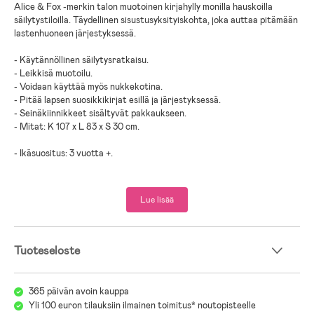
Alice & Fox -merkin talon muotoinen kirjahylly monilla hauskoilla
säilytystiloilla. Täydellinen sisustusyksityiskohta, joka auttaa pitämään
lastenhuoneen järjestyksessä.
- Käytännöllinen säilytysratkaisu.
- Leikkisä muotoilu.
- Voidaan käyttää myös nukkekotina.
- Pitää lapsen suosikkikirjat esillä ja järjestyksessä.
- Seinäkiinnikkeet sisältyvät pakkaukseen.
- Mitat: K 107 x L 83 x S 30 cm.
- Ikäsuositus: 3 vuotta +.
- 100 % MDF-levy.
Lue lisää
Tuoteseloste
365 päivän avoin kauppa
Yli 100 euron tilauksiin ilmainen toimitus* noutopisteelle