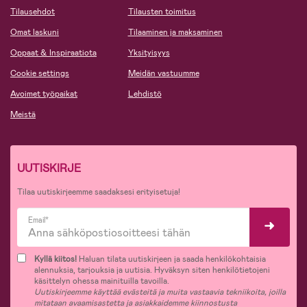
Tilausehdot
Tilausten toimitus
Omat laskuni
Tilaaminen ja maksaminen
Oppaat & Inspiraatiota
Yksityisyys
Cookie settings
Meidän vastuumme
Avoimet työpaikat
Lehdistö
Meistä
UUTISKIRJE
Tilaa uutiskirjeemme saadaksesi erityisetuja!
Email*
Kyllä kiitos!
Haluan tilata uutiskirjeen ja saada henkilökohtaisia
alennuksia, tarjouksia ja uutisia. Hyväksyn siten henkilötietojeni
käsittelyn ohessa mainituilla tavoilla.
Uutiskirjeemme käyttää evästeitä ja muita vastaavia tekniikoita, joilla
mitataan avaamisastetta ja asiakkaidemme kiinnostusta