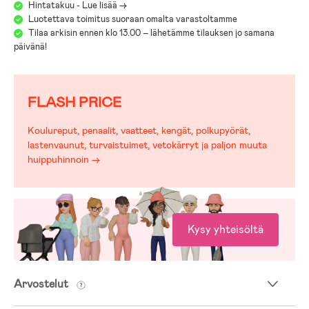
Hintatakuu - Lue lisää ->
Luotettava toimitus suoraan omalta varastoltamme
Tilaa arkisin ennen klo 13.00 – lähetämme tilauksen jo samana
päivänä!
FLASH PRICE
Koulureput, penaalit, vaatteet, kengät, polkupyörät,
lastenvaunut, turvaistuimet, vetokärryt ja paljon muuta
huippuhinnoin →
Kysy yhteisöltä
Arvostelut