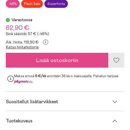
-48%
Flash Sale
Superhinta
Varastossa
62,90 €
Sinä säästät 57 € (-48%)
i
Aik. hinta: 119,90 €
Katso hintahistoria
Lisää ostoskoriin
Maksa erissä
6 €/kk
enintään 36 kk:n maksuajalla. Palvelun tarjoaa
.
Suositellut lisätarvikkeet
Tuotekuvaus