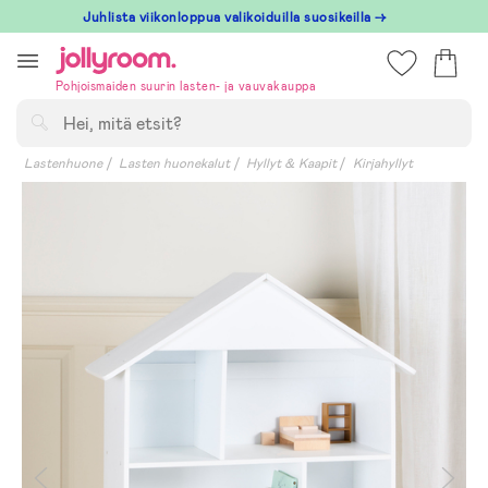
Hoppa
Juhlista viikonloppua valikoiduilla suosikeilla →
till
innehållet
Pohjoismaiden suurin lasten- ja vauvakauppa
Hae
Lastenhuone
Lasten huonekalut
Hyllyt & Kaapit
Kirjahyllyt