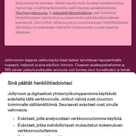
tarjouksiamme kohtaan. Niiden avulla myös luodaan kohdennettua
mainontaa, sisältömarkkinointia sekä tilastoja asiakkaistamme.
Yksityisyydensuoja-
ja
evästekäytännöistämme
saat lisätietoa
henkilötietojesi käytöstä ja suojaamisesta sekä käyttämistämme
evästeistä. Voit milloin tahansa perua suostumuksesi henkilötietojesi
käsittelyyn ja evästeiden käyttöön irtisanomalla uutiskirjeemme
tilauksen.
Jollyroomin laajasta valikoimasta tilaat kaiken tarvittavan lapsiperheelle
nopeasti, helposti ja aina edullisin hinnoin. Osaavan asiakaspalvelumme ja
365 päivän palautusoikeuden ansiosta voit tuntea olosi turvalliseksi ja tehdä
ostoksia hyvillä mielin. Jollyroomilta saat lastenvaunut, turvaistuimet,
vaatteet vauvoille ja lapsille, inspiroivia sisustustuotteita lastenhuoneeseen,
Sinä päätät henkilötiedoistasi
lastentarvikkeita sekä paljon muuta. Meiltä löydät lukuisia tunnettuja
tuotemerkkejä, kuten Britax, Maxi-Cosi, Baby Jogger, BabyBjörn, Didriksons,
Jollyroom ja digitaaliset yhteistyökumppanimme käyttävät
KidKraft, Ergobaby, Philips Avent, Neonate, Cybex, LEGO ja monia muita!
evästeitä tällä verkkosivulla. Jotkut näistä ovat sivuston
Tervetuloa shoppailemaan Pohjoismaiden suurimpaan lastentarvikkeiden
verkkokauppaan!
toiminnalle välttämättömiä. Seuraavat evästeet ovat sinulle
valinnaisia:
Evästeet, joilla analysoidaan verkkosivustomme käyttöä.
Evästeet, jotka mahdollistavat mukautetun kokemuksen
verkkosivustollamme.