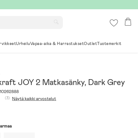
rvikkeet
Urheilu
Vapaa-aika & Harrastukset
Outlet
Tuotemerkit
t
kraft JOY 2 Matkasänky, Dark Grey
10262888
(3)
Näytä kaikki arvostelut
armaa