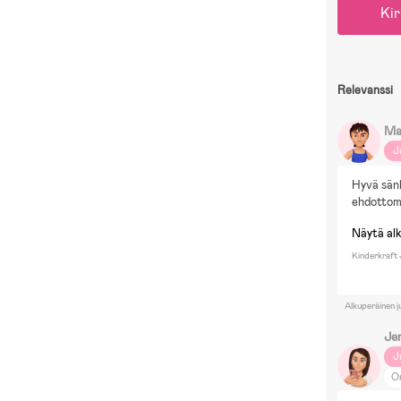
Kir
Relevanssi
Ma
J
Hyvä sänk
ehdottom
Näytä al
Kinderkraft
Alkuperäinen j
Je
J
O