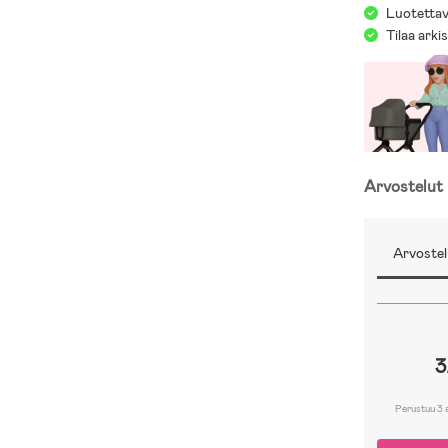
Luotettav
Tilaa arki
Arvostelut
Arvostel
3
Perustuu 3 