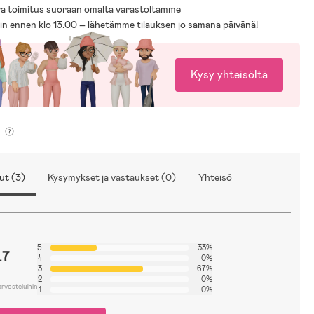
a toimitus suoraan omalta varastoltamme
sin ennen klo 13.00 – lähetämme tilauksen jo samana päivänä!
Kysy yhteisöltä
ut (3)
Kysymykset ja vastaukset (0)
Yhteisö
5
33%
.7
4
0%
3
67%
2
0%
arvosteluihin
1
0%