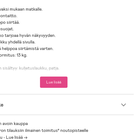
avaksi mukaan matkalle.
ontaitto.
ppo siirtää.
usuojat.
ko tarjoaa hyvän näkyvyyden.
kku yhdellä sivulla.
ä helppoa siirtämistä varten.
rmitus: 13 kg.
sisältyy: kuljetuslaukku, patja.
 0 kk +.
Lue lisää
inen: Polyesteri.
eräs.
te
n avoin kauppa
ron tilauksiin ilmainen toimitus* noutopisteelle
 - Lue lisää ->