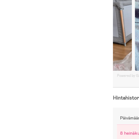
Powered by 
Hintahistor
Päivämää
8 heinäk