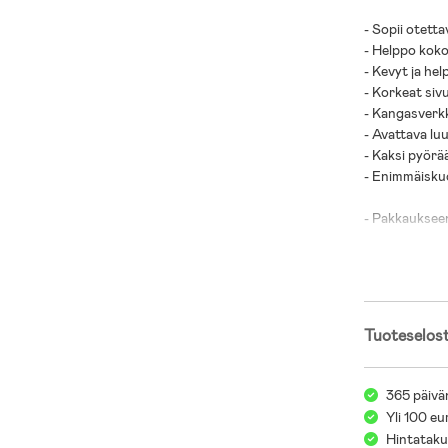
- Sopii otett
- Helppo koko
- Kevyt ja hel
- Korkeat siv
- Kangasverk
- Avattava luu
- Kaksi pyörä
- Enimmäiskuo
- Pakkaukseen 
- Ikäsuositus:
- Kangaspääll
- Kehykset: T
Tuoteselos
365 päivä
Yli 100 eu
Hintatakuu