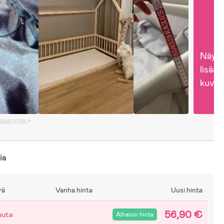
Näytä
lisää 
kuvia
GAMIFIERA.®
ia
rä
Vanha hinta
Uusi hinta
56,90 €
uuta
Alhaisin hinta