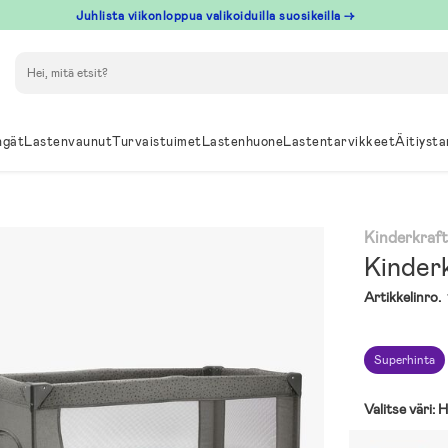
Juhlista viikonloppua valikoiduilla suosikeilla →
Hae
ngät
Lastenvaunut
Turvaistuimet
Lastenhuone
Lastentarvikkeet
Äitiysta
Kinderkraf
Kinder
Artikkelinro.
Superhinta
Valitse väri:
H