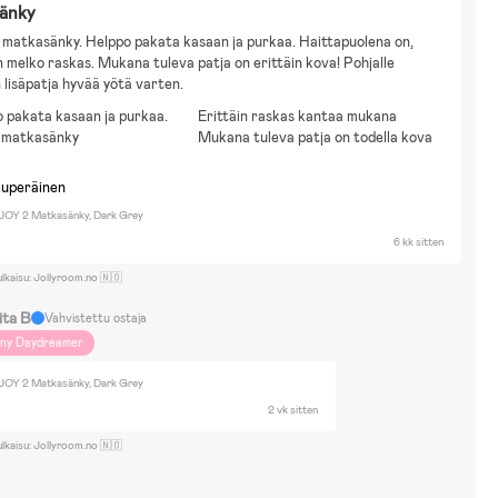
änky
 matkasänky. Helppo pakata kasaan ja purkaa. Haittapuolena on, 
n melko raskas. Mukana tuleva patja on erittäin kova! Pohjalle 
 lisäpatja hyvää yötä varten.
 pakata kasaan ja purkaa.
Erittäin raskas kantaa mukana
 matkasänky
Mukana tuleva patja on todella kova
kuperäinen
 JOY 2 Matkasänky, Dark Grey
6 kk sitten
ulkaisu: Jollyroom.no 🇳🇴
ita B
Vahvistettu ostaja
iny Daydreamer
 JOY 2 Matkasänky, Dark Grey
2 vk sitten
ulkaisu: Jollyroom.no 🇳🇴