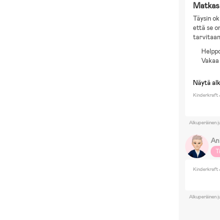
Matkas
Täysin ok
että se o
tarvitaan
Helppo
Vakaa
Näytä al
Kinderkraft
Alkuperäinen j
An
T
Kinderkraft
Alkuperäinen j