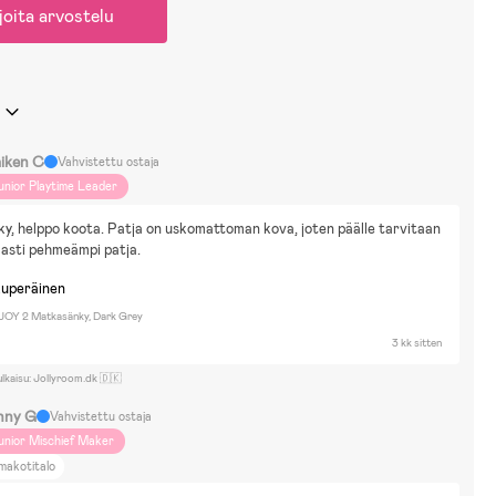
joita arvostelu
iken C
Vahvistettu ostaja
unior Playtime Leader
y, helppo koota. Patja on uskomattoman kova, joten päälle tarvitaan 
asti pehmeämpi patja.
kuperäinen
 JOY 2 Matkasänky, Dark Grey
3 kk sitten
ulkaisu: Jollyroom.dk 🇩🇰
nny G
Vahvistettu ostaja
unior Mischief Maker
makotitalo