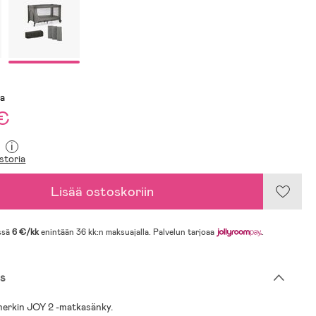
sa
 €
i
storia
Lisää ostoskoriin
ssä
6 €/kk
enintään 36 kk:n maksuajalla. Palvelun tarjoaa
.
s
merkin JOY 2 -matkasänky.