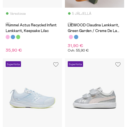
Varastossa
5 JÄLJELLÄ
(5)
(0)
Hummel Actus Recycled Infant
LIEWOOD Claudina Lenkkarit,
Lenkkarit, Keepsake Lilac
Green Garden / Creme De La
Creme
31,90 €
35,90 €
Ovh: 55,90 €
Superhinta
Superhinta