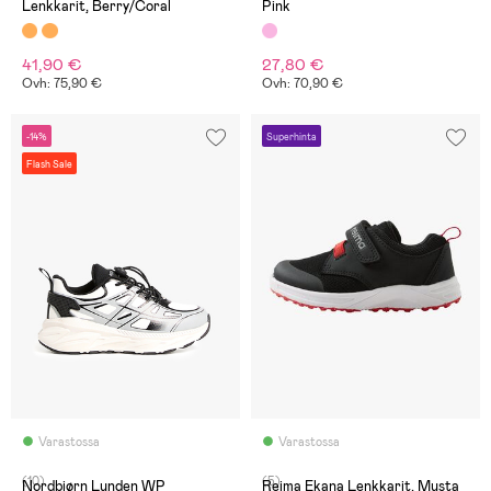
Lenkkarit, Berry/Coral
Pink
41,90 €
27,80 €
Ovh: 75,90 €
Ovh: 70,90 €
-14%
Superhinta
Flash Sale
Varastossa
Varastossa
(10)
(5)
Nordbjørn Lunden WP
Reima Ekana Lenkkarit, Musta