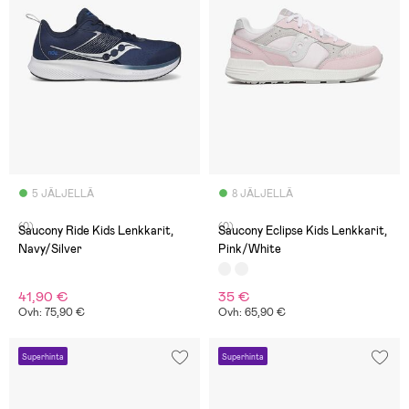
5 JÄLJELLÄ
8 JÄLJELLÄ
(0)
(0)
Saucony Ride Kids Lenkkarit,
Saucony Eclipse Kids Lenkkarit,
Navy/Silver
Pink/White
41,90 €
35 €
Ovh: 75,90 €
Ovh: 65,90 €
Superhinta
Superhinta