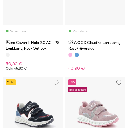
Varastossa
Varastossa
(0)
(0)
Puma Caven III Holo 2.0 AC+ PS
LIEWOOD Claudina Lenkkarit,
Lenkkarit, Rosy Outlook
Rose/Riverside
30,90 €
43,90 €
Ovh: 45,90 €
Outlet
-10%
End of Season