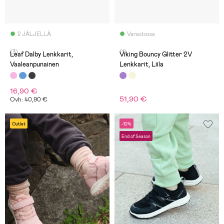
2 JÄLJELLÄ
Varastossa
(3)
(1)
Leaf Dalby Lenkkarit,
Viking Bouncy Glitter 2V
Vaaleanpunainen
Lenkkarit, Liila
16,90 €
51,90 €
Ovh: 40,90 €
Outlet
-10%
End of Season