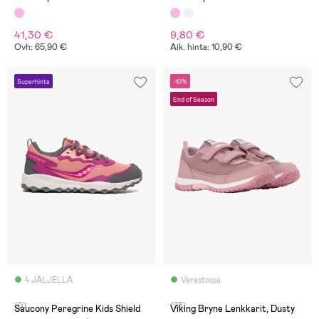
41,30 €
9,80 €
Ovh: 65,90 €
Aik. hinta: 10,90 €
Superhinta
-10%
End of Season
4 JÄLJELLÄ
Varastossa
(0)
(23)
Saucony Peregrine Kids Shield
Viking Bryne Lenkkarit, Dusty