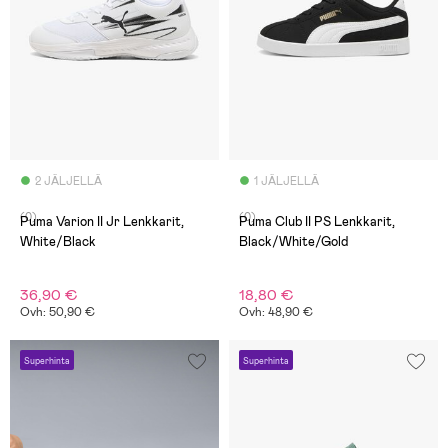
2 JÄLJELLÄ
1 JÄLJELLÄ
(0)
(0)
Puma Varion II Jr Lenkkarit,
Puma Club II PS Lenkkarit,
White/Black
Black/White/Gold
36,90 €
18,80 €
Ovh: 50,90 €
Ovh: 48,90 €
Superhinta
Superhinta