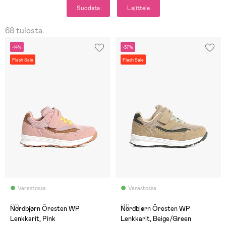
Suodata
Lajittele
68 tulosta.
-14%
-37%
Flash Sale
Flash Sale
Varastossa
Varastossa
(11)
(11)
Nordbjørn Öresten WP
Nordbjørn Öresten WP
Lenkkarit, Pink
Lenkkarit, Beige/Green