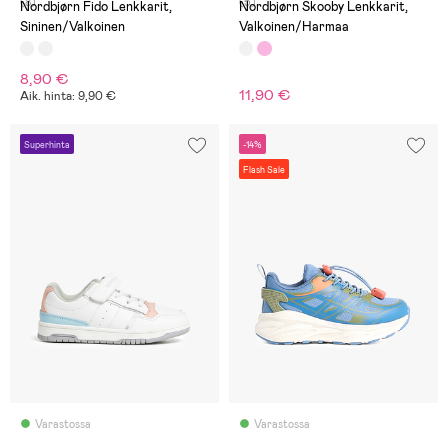
(8)
(5)
Nordbjørn Fido Lenkkarit,
Nordbjørn Skooby Lenkkarit,
Sininen/Valkoinen
Valkoinen/Harmaa
8,90 €
11,90 €
Aik. hinta: 9,90 €
Superhinta
-14%
Flash Sale
Varastossa
Varastossa