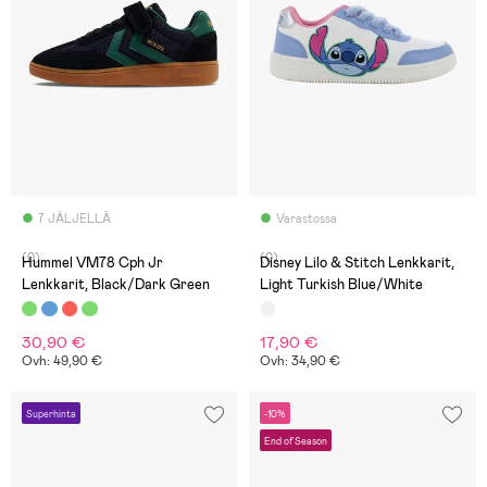
7 JÄLJELLÄ
Varastossa
(0)
(0)
Hummel VM78 Cph Jr
Disney Lilo & Stitch Lenkkarit,
Lenkkarit, Black/Dark Green
Light Turkish Blue/White
30,90 €
17,90 €
Ovh: 49,90 €
Ovh: 34,90 €
Superhinta
-10%
End of Season