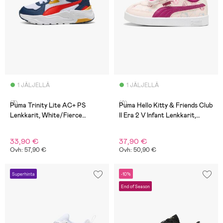
1 JÄLJELLÄ
1 JÄLJELLÄ
(3)
(0)
Puma Trinity Lite AC+ PS
Puma Hello Kitty & Friends Club
Lenkkarit, White/Fierce
II Era 2 V Infant Lenkkarit,
Red/Persian Blue
Jasmine Flower/Berry
33,90 €
37,90 €
Ovh: 57,90 €
Ovh: 50,90 €
Superhinta
-10%
End of Season