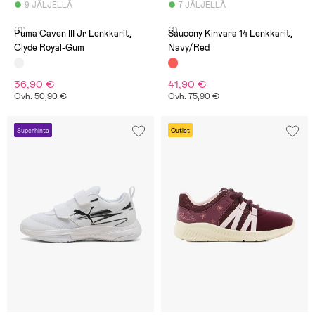
9 JÄLJELLÄ
7 JÄLJELLÄ
(0)
(1)
Puma Caven III Jr Lenkkarit,
Saucony Kinvara 14 Lenkkarit,
Clyde Royal-Gum
Navy/Red
36,90 €
41,90 €
Ovh: 50,90 €
Ovh: 75,90 €
Superhinta
Outlet