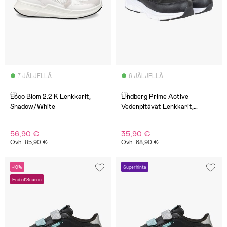
7 JÄLJELLÄ
6 JÄLJELLÄ
(1)
(1)
Ecco Biom 2.2 K Lenkkarit,
Lindberg Prime Active
Shadow/White
Vedenpitävät Lenkkarit,
Mustat
56,90 €
35,90 €
Ovh: 85,90 €
Ovh: 68,90 €
-10%
Superhinta
End of Season