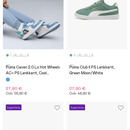
1 JÄLJELLÄ
6 JÄLJELLÄ
(0)
(0)
Puma Caven 2.0 Lo Hot Wheels
Puma Club II PS Lenkkarit,
AC+ PS Lenkkarit, Cool
Green Moon/White
Blue/White/Aquatic
27,90 €
27,90 €
Ovh: 55,90 €
Ovh: 48,90 €
Superhinta
Superhinta