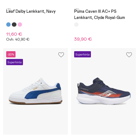
(3)
(0)
Leaf Dalby Lenkkarit, Navy
Puma Caven III AC+ PS
Lenkkarit, Clyde Royal-Gum
11,60 €
39,90 €
Ovh: 40,90 €
-20%
Superhinta
Superhinta