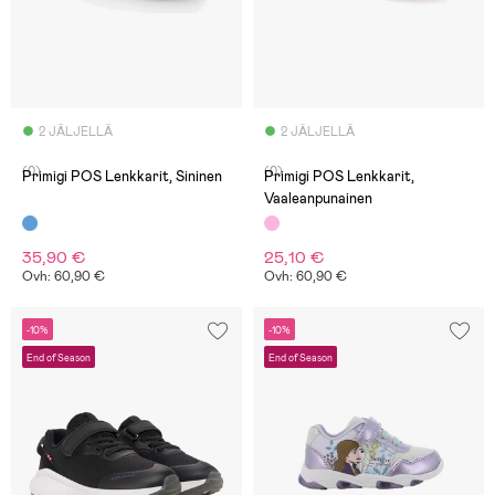
2 JÄLJELLÄ
2 JÄLJELLÄ
(0)
(0)
Primigi POS Lenkkarit, Sininen
Primigi POS Lenkkarit,
Vaaleanpunainen
35,90 €
25,10 €
Ovh: 60,90 €
Ovh: 60,90 €
-10%
-10%
End of Season
End of Season