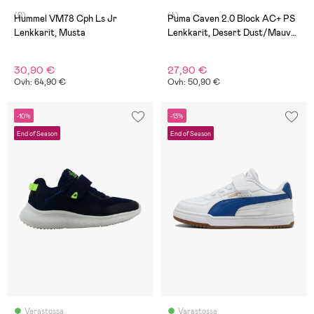
(0)
(4)
Hummel VM78 Cph Ls Jr
Puma Caven 2.0 Block AC+ PS
Lenkkarit, Musta
Lenkkarit, Desert Dust/Mauve
Mist/White
30,90 €
27,90 €
Ovh: 64,90 €
Ovh: 50,90 €
-10%
-13%
End of Season
End of Season
Varastossa
Varastossa