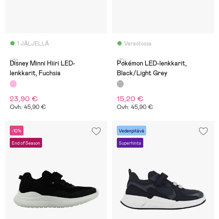
1 JÄLJELLÄ
Varastossa
(0)
(7)
Disney Minni Hiiri LED-
Pokémon LED-lenkkarit,
lenkkarit, Fuchsia
Black/Light Grey
23,90 €
15,20 €
Ovh: 45,90 €
Ovh: 45,90 €
-10%
Vedenpitävä
End of Season
Superhinta