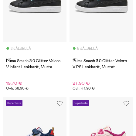
2 JÄLJELLÄ
5 JÄLJELLÄ
(0)
(0)
Puma Smash 3.0 Glitter Velcro
Puma Smash 3.0 Glitter Velcro
V Infant Lenkkarit, Musta
V PS Lenkkarit, Mustat
19,70 €
27,90 €
Ovh: 38,90 €
Ovh: 47,90 €
Superhinta
Superhinta