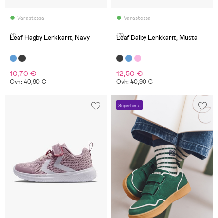
Varastossa
Varastossa
(1)
(3)
Leaf Hagby Lenkkarit, Navy
Leaf Dalby Lenkkarit, Musta
10,70 €
12,50 €
Ovh: 40,90 €
Ovh: 40,90 €
Superhinta