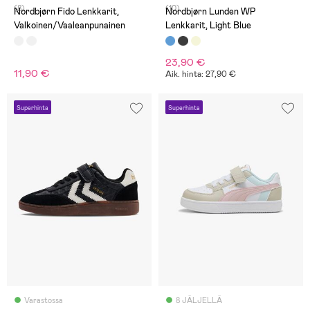
(8)
(10)
Nordbjørn Fido Lenkkarit,
Nordbjørn Lunden WP
Valkoinen/Vaaleanpunainen
Lenkkarit, Light Blue
23,90 €
11,90 €
Aik. hinta: 27,90 €
Superhinta
Superhinta
Varastossa
8 JÄLJELLÄ