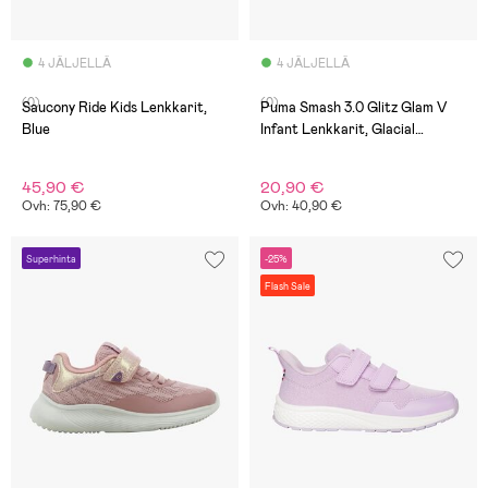
4 JÄLJELLÄ
4 JÄLJELLÄ
(0)
(0)
Saucony Ride Kids Lenkkarit,
Puma Smash 3.0 Glitz Glam V
Blue
Infant Lenkkarit, Glacial
Gray/Frosty Pink
45,90 €
20,90 €
Ovh: 75,90 €
Ovh: 40,90 €
Superhinta
-25%
Flash Sale