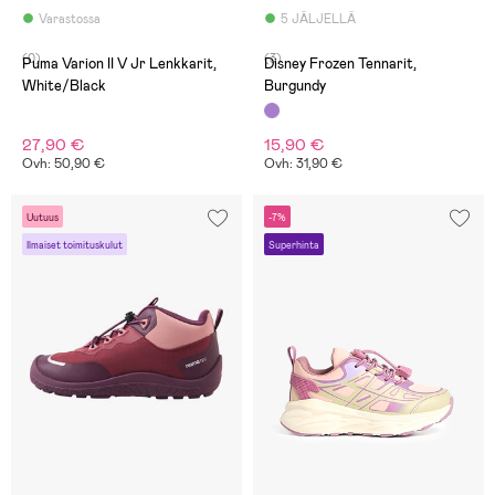
Varastossa
5 JÄLJELLÄ
(0)
(3)
Puma Varion II V Jr Lenkkarit,
Disney Frozen Tennarit,
White/Black
Burgundy
27,90 €
15,90 €
Ovh: 50,90 €
Ovh: 31,90 €
Uutuus
-7%
Ilmaiset toimituskulut
Superhinta