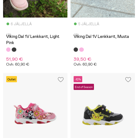
6 JÄLJELLÄ
5 JÄLJELLÄ
(0)
(0)
Viking Dal 1V Lenkkarit, Light
Viking Dal 1V Lenkkarit, Musta
Pink
51,90 €
39,50 €
Ovh: 60,90 €
Ovh: 60,90 €
Outlet
-10%
End of Season