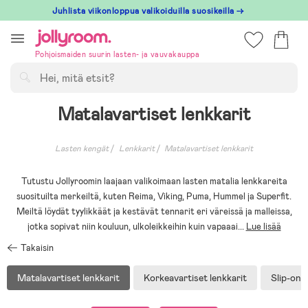
Hoppa
Juhlista viikonloppua valikoiduilla suosikeilla →
till
innehållet
Pohjoismaiden suurin lasten- ja vauvakauppa
Hae
Matalavartiset lenkkarit
Lasten kengät
Lenkkarit
Matalavartiset lenkkarit
Tutustu Jollyroomin laajaan valikoimaan lasten matalia lenkkareita
suosituilta merkeiltä, kuten Reima, Viking, Puma, Hummel ja Superfit.
Meiltä löydät tyylikkäät ja kestävät tennarit eri väreissä ja malleissa,
jotka sopivat niin kouluun, ulkoleikkeihin kuin vapaaai
...
Lue lisää
Takaisin
Matalavartiset lenkkarit
Korkeavartiset lenkkarit
Slip-on-