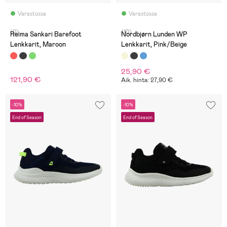
Varastossa
Varastossa
(0)
(10)
Reima Sankari Barefoot
Nordbjørn Lunden WP
Lenkkarit, Maroon
Lenkkarit, Pink/Beige
25,90 €
121,90 €
Aik. hinta: 27,90 €
-10%
-10%
End of Season
End of Season