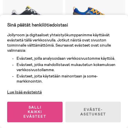
Sinä päätät henkilötiedoistasi
Jollyroom ja digitaaliset yhteistyökumppanimme käyttävät
evästeitä tällä verkkosivulla. Jotkut näistä ovat sivuston
toiminnalle välttämättömiä. Seuraavat evästeet ovat sinulle
valinnaisia:
Evästeet, joilla analysoidaan verkkosivustomme käyttöä.
6 JÄLJELLÄ
5 JÄLJELLÄ
Evästeet, jotka mahdollistavat mukautetun kokemuksen
verkkosivustollamme.
(0)
(0)
Saucony Eclipse Kids Lenkkarit,
Saucony Peregrine Kids Shield
Evästeet, joita käytetään mainontaan ja some-
Asiakaspalvelu
Navy/White
Lenkkarit, Blue/Orange
markkinointiin.
Lue lisää evästeistä
34,90 €
45,90 €
Ovh: 65,90 €
Ovh: 75,90 €
SALLI
EVÄSTE-
KAIKKI
ASETUKSET
EVÄSTEET
1
/
2