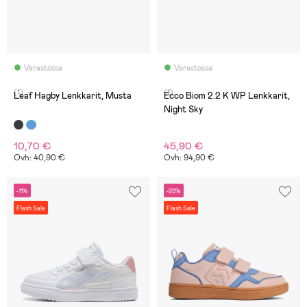
Varastossa
Varastossa
(1)
(1)
Leaf Hagby Lenkkarit, Musta
Ecco Biom 2.2 K WP Lenkkarit,
Night Sky
10,70 €
45,90 €
Ovh: 40,90 €
Ovh: 94,90 €
-11%
-29%
Flash Sale
Flash Sale