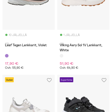
10 JÄLJELLÄ
1 JÄLJELLÄ
(0)
(0)
Leaf Tegen Lenkkarit, Violet
Viking Aery Sol 1V Lenkkarit,
White
17,90 €
51,90 €
Ovh: 55,90 €
Ovh: 64,90 €
Outlet
Superhinta