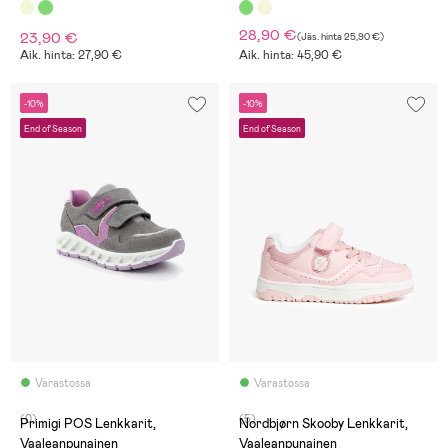
28,90 €
23,90 €
(
Jäs. hinta
25,90 €
)
Aik. hinta: 27,90 €
Aik. hinta: 45,90 €
-10%
-10%
End of Season
End of Season
Varastossa
Varastossa
(0)
(5)
Primigi POS Lenkkarit,
Nordbjørn Skooby Lenkkarit,
Vaaleanpunainen
Vaaleanpunainen