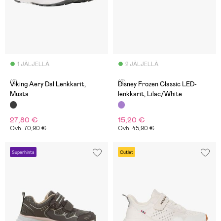
1 JÄLJELLÄ
2 JÄLJELLÄ
(2)
(2)
Viking Aery Dal Lenkkarit,
Disney Frozen Classic LED-
Musta
lenkkarit, Lilac/White
27,80 €
15,20 €
Ovh: 70,90 €
Ovh: 45,90 €
Superhinta
Outlet