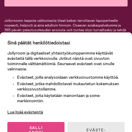
Jollyroomin laajasta valikoimasta tilaat kaiken tarvittavan lapsiperheelle
nopeasti, helposti ja aina edullisin hinnoin. Osaavan asiakaspalvelumme ja
365 päivän palautusoikeuden ansiosta voit tuntea olosi turvalliseksi ja tehdä
ostoksia hyvillä mielin. Jollyroomilta saat lastenvaunut, turvaistuimet,
vaatteet vauvoille ja lapsille, inspiroivia sisustustuotteita lastenhuoneeseen,
Sinä päätät henkilötiedoistasi
lastentarvikkeita sekä paljon muuta. Meiltä löydät lukuisia tunnettuja
tuotemerkkejä, kuten Britax, Maxi-Cosi, Baby Jogger, BabyBjörn, Didriksons,
Jollyroom ja digitaaliset yhteistyökumppanimme käyttävät
KidKraft, Ergobaby, Philips Avent, Neonate, Cybex, LEGO ja monia muita!
evästeitä tällä verkkosivulla. Jotkut näistä ovat sivuston
Tervetuloa shoppailemaan Pohjoismaiden suurimpaan lastentarvikkeiden
verkkokauppaan!
toiminnalle välttämättömiä. Seuraavat evästeet ovat sinulle
valinnaisia:
Evästeet, joilla analysoidaan verkkosivustomme käyttöä.
Evästeet, jotka mahdollistavat mukautetun kokemuksen
verkkosivustollamme.
Evästeet, joita käytetään mainontaan ja some-
Asiakaspalvelu
markkinointiin.
Lue lisää evästeistä
© 2026 Jollyroom AB. Kaikki oikeudet pidätetään.
SALLI
EVÄSTE-