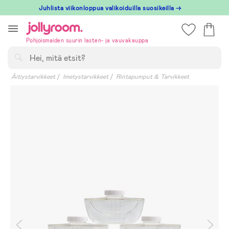
Hoppa
Juhlista viikonloppua valikoiduilla suosikeilla →
till
innehållet
Pohjoismaiden suurin lasten- ja vauvakauppa
Hae
Äitiystarvikkeet
Imetystarvikkeet
Rintapumput & Tarvikkeet