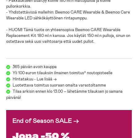
- Pakkaukseen sisältyy kolme 180 ml:n maitopulloa ja kolme
pullonkorkkia.
- Yhdistettävissä malleihin: Beemoo CARE Wearable & Beemoo Care
Wearable LED sähkökäyttöinen rintapumppu.
- HUOM! Tämä tuote on yhteensopiva Beemoo CARE Wearable
Replacement Kit 180 ml:n kanssa. Jos käytät 150 ml:n pulloja, sinun on
ostettava sekä uusi vaihtosarja että uudet pullot.
365 päivän avoin kauppa
Yli 100 euron tilauksiin ilmainen toimitus* noutopisteelle
Hintatakuu - Lue lisää ->
Luotettava toimitus suoraan omalta varastoltamme
Tilaa arkisin ennen klo 13.00 – lähetämme tilauksen jo samana
päivänä!
End of Season SALE →
Jopa -50 %