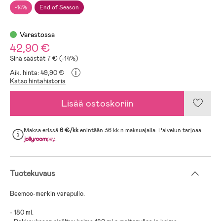
-14%
End of Season
Varastossa
42,90 €
Sinä säästät 7 € (-14%)
i
Aik. hinta: 49,90 €
Katso hintahistoria
Lisää ostoskoriin
Maksa erissä
6 €/kk
enintään 36 kk:n maksuajalla. Palvelun tarjoaa
.
Tuotekuvaus
Beemoo-merkin varapullo.
- 180 ml.