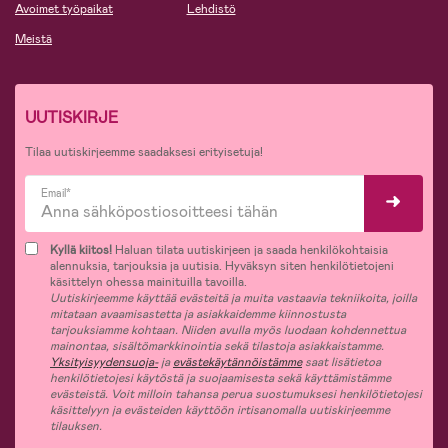
Avoimet työpaikat
Lehdistö
Meistä
UUTISKIRJE
Tilaa uutiskirjeemme saadaksesi erityisetuja!
Email*
Kyllä kiitos!
Haluan tilata uutiskirjeen ja saada henkilökohtaisia
alennuksia, tarjouksia ja uutisia. Hyväksyn siten henkilötietojeni
käsittelyn ohessa mainituilla tavoilla.
Uutiskirjeemme käyttää evästeitä ja muita vastaavia tekniikoita, joilla
mitataan avaamisastetta ja asiakkaidemme kiinnostusta
tarjouksiamme kohtaan. Niiden avulla myös luodaan kohdennettua
mainontaa, sisältömarkkinointia sekä tilastoja asiakkaistamme.
Yksityisyydensuoja-
ja
evästekäytännöistämme
saat lisätietoa
henkilötietojesi käytöstä ja suojaamisesta sekä käyttämistämme
evästeistä. Voit milloin tahansa perua suostumuksesi henkilötietojesi
käsittelyyn ja evästeiden käyttöön irtisanomalla uutiskirjeemme
tilauksen.