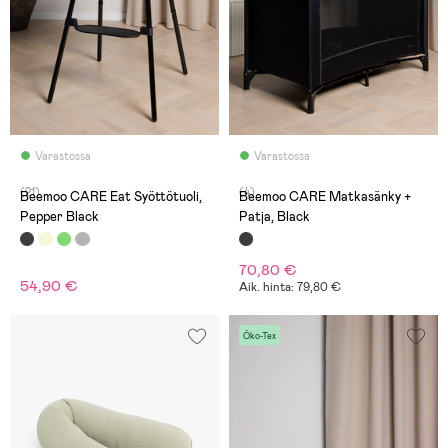
Varastossa
Varastossa
(21)
(4)
Beemoo CARE Eat Syöttötuoli,
Beemoo CARE Matkasänky +
Pepper Black
Patja, Black
70,80 €
54,90 €
Aik. hinta: 79,80 €
Öko-Tex