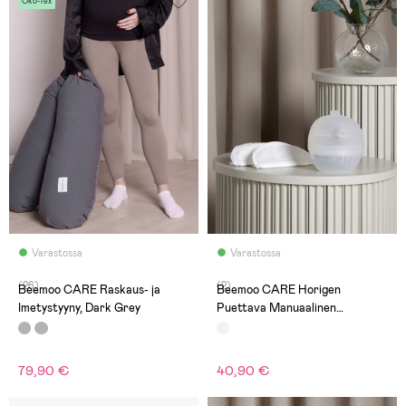
Öko-Tex
Varastossa
Varastossa
(26)
(2)
Beemoo CARE Raskaus- ja
Beemoo CARE Horigen
Imetystyyny, Dark Grey
Puettava Manuaalinen
Rintapumppu + 10-pack
Liivinsuoja
79,90 €
40,90 €