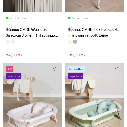
Varastossa
Varastossa
(79)
(2)
Beemoo CARE Wearable
Beemoo CARE Flex Hoitopöytä
Sähkökäyttöinen Rintapumppu
+ Kylpyamme, Soft Beige
Single
84,90 €
119,90 €
-15%
Testivoittaja
Superhinta
Superhinta