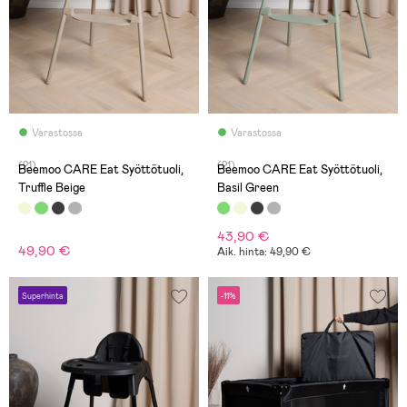
Varastossa
Varastossa
(21)
(21)
Beemoo CARE Eat Syöttötuoli,
Beemoo CARE Eat Syöttötuoli,
Truffle Beige
Basil Green
43,90 €
49,90 €
Aik. hinta: 49,90 €
Superhinta
-11%