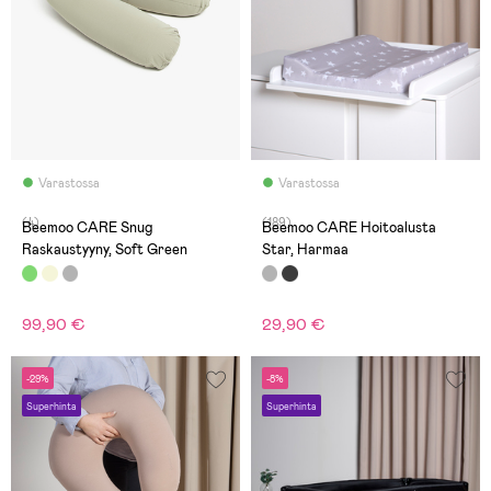
Varastossa
Varastossa
(4)
(189)
Beemoo CARE Snug
Beemoo CARE Hoitoalusta
Raskaustyyny, Soft Green
Star, Harmaa
99,90 €
29,90 €
-29%
-8%
Superhinta
Superhinta