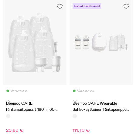
Ilmaiset toimituskulut
Varastossa
Varastossa
(0)
(4)
Beemoo CARE
Beemoo CARE Wearable
Rintamaitopussit 180 ml 60-
Sähkökäyttöinen Rintapumppu
pack
Single + Rintamaitopussit &
Äidinmaitopullot 180 ml 2-pack
25,80 €
111,70 €