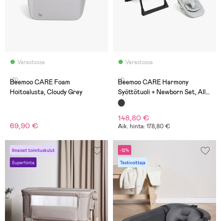
Varastossa
Varastossa
(0)
(1)
Beemoo CARE Foam
Beemoo CARE Harmony
Hoitoalusta, Cloudy Grey
Syöttötuoli + Newborn Set, All
Black
148,80 €
69,90 €
Aik. hinta: 178,80 €
Ilmaiset toimituskulut
-12%
Superhinta
Testivoittaja