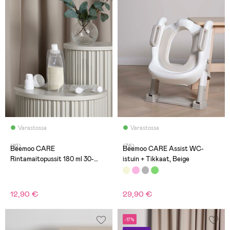
Varastossa
Varastossa
(19)
(76)
Beemoo CARE
Beemoo CARE Assist WC-
Rintamaitopussit 180 ml 30-
istuin + Tikkaat, Beige
pack
12,90 €
29,90 €
-17%