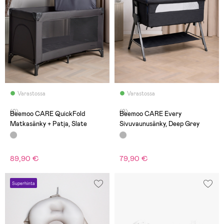
Varastossa
Varastossa
(0)
(9)
Beemoo CARE QuickFold
Beemoo CARE Every
Matkasänky + Patja, Slate
Sivuvaunusänky, Deep Grey
89,90 €
79,90 €
Superhinta