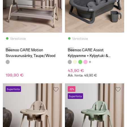
Varastossa
Varastossa
(13)
(29)
Beemoo CARE Motion
Beemoo CARE Assist
Sivuvaunusänky, Taupe/Wood
Kylpyamme + Kylpytuki &
Huuhtelukannu, Deep Grey
43,90 €
199,90 €
Aik. hinta: 49,90 €
Superhinta
-12%
Superhinta