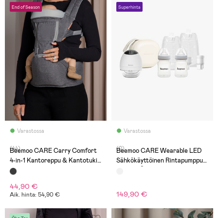
End of Season
Superhinta
Varastossa
Varastossa
(44)
(0)
Beemoo CARE Carry Comfort
Beemoo CARE Wearable LED
4-in-1 Kantoreppu & Kantotuki,
Sähkökäyttöinen Rintapumppu
Grey
Single + Äidinmaitopussit
Äidinmaitopullo & Säilytyslaukku
44,90 €
149,90 €
Aik. hinta: 54,90 €