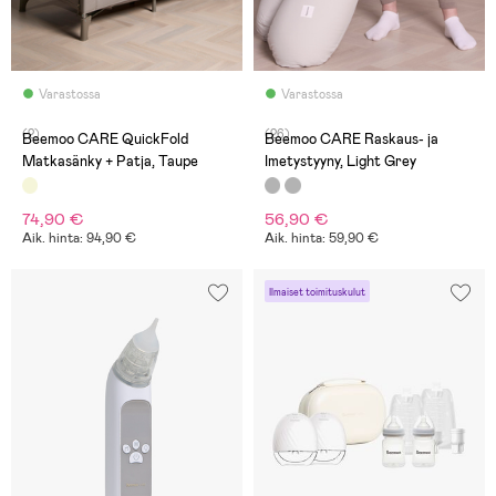
Varastossa
Varastossa
(2)
(26)
Beemoo CARE QuickFold
Beemoo CARE Raskaus- ja
Matkasänky + Patja, Taupe
Imetystyyny, Light Grey
74,90 €
56,90 €
Aik. hinta: 94,90 €
Aik. hinta: 59,90 €
Ilmaiset toimituskulut