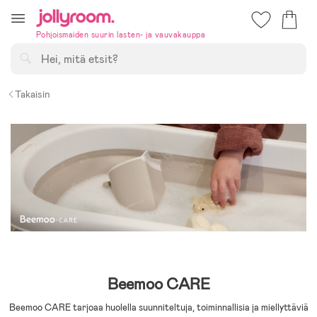
Hoppa
till
Pohjoismaiden suurin lasten- ja vauvakauppa
innehållet
Hae
Takaisin
Beemoo CARE
Beemoo CARE tarjoaa huolella suunniteltuja, toiminnallisia ja miellyttäviä