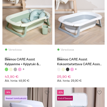
Varastossa
Varastossa
(29)
(30)
Beemoo CARE Assist
Beemoo CARE Assist
Kylpyamme + Kylpytuki &
Kokoontaitettava CARE Assist
Huuhtelukannu, Soft Green
Kylpyamme, White/Grey
43,90 €
25,90 €
Aik. hinta: 49,90 €
Aik. hinta: 29,90 €
-14%
-10%
Ilmaiset toimituskulut
End of Season