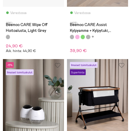
Varastossa
Varastossa
(26)
(123)
Beemoo CARE Wipe Off
Beemoo CARE Assist
Hoitoalusta, Light Grey
Kylpyamme + Kylpytuki,
White/Grey
24,90 €
39,90 €
Aik. hinta: 44,90 €
-13%
Ilmaiset toimituskulut
Ilmaiset toimituskulut
Superhinta