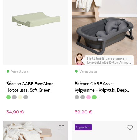
Heittämällä paras vauvan
kylpytuki mitä löytyy. Amme
myös todella näppärä, kun
menee kasaan joten ei vie
Varastossa
Varastossa
tilaa kylpyhuoneessa. 👌🏻
(4)
(123)
Beemoo CARE EasyClean
Beemoo CARE Assist
Hoitoalusta, Soft Green
Kylpyamme + Kylpytuki, Deep
Grey
34,90 €
59,90 €
Superhinta