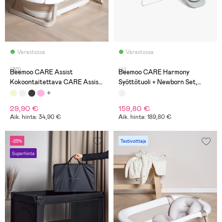
Varastossa
Varastossa
(30)
(4)
Beemoo CARE Assist
Beemoo CARE Harmony
Kokoontaitettava CARE Assist
Syöttötuoli + Newborn Set,
Kylpyamme, White/Beige
White/Wood
29,90 €
159,80 €
Aik. hinta: 34,90 €
Aik. hinta: 189,80 €
-25%
Testivoittaja
Superhinta