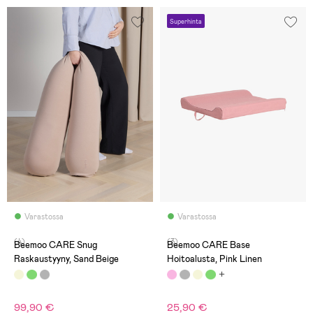
Superhinta
Varastossa
Varastossa
(4)
(3)
Beemoo CARE Snug
Beemoo CARE Base
Raskaustyyny, Sand Beige
Hoitoalusta, Pink Linen
99,90 €
25,90 €