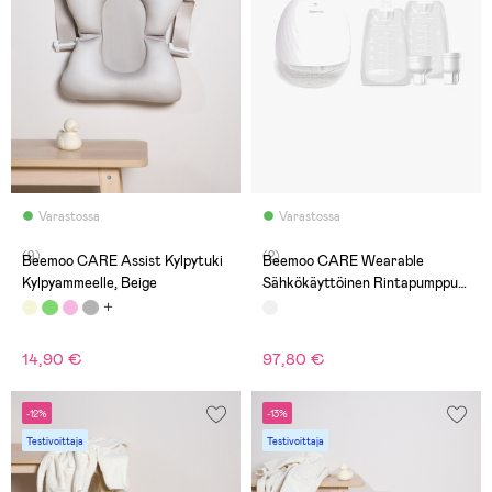
Varastossa
Varastossa
(9)
(2)
Beemoo CARE Assist Kylpytuki
Beemoo CARE Wearable
Kylpyammeelle, Beige
Sähkökäyttöinen Rintapumppu
Single + Rintamaitopussit 180 ml
30-pack
14,90 €
97,80 €
-12%
-13%
Testivoittaja
Testivoittaja