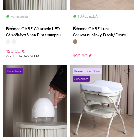
Varastossa
1 JÄLJELLÄ
(39)
(4)
Beemoo CARE Wearable LED
Beemoo CARE Luna
Sähkökäyttöinen Rintapumppu
Sivuvaunusänky, Black/Ebony
Double
Oak
129,90 €
199,90 €
Aik. hinta: 149,90 €
Superhinta
Ilmaiset toimituskulut
Superhinta