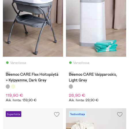
Varastossa
Varastossa
(2)
(0)
Beemoo CARE Flex Hoitopöytä
Beemoo CARE Vaipparoskis,
+ Kylpyamme, Dark Grey
Light Grey
119,90 €
26,90 €
Aik. hinta: 139,90 €
Aik. hinta: 29,90 €
Superhinta
Testivoittaja