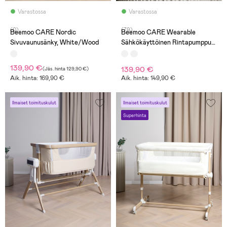
Varastossa
Varastossa
(0)
(79)
Beemoo CARE Nordic
Beemoo CARE Wearable
Sivuvaunusänky, White/Wood
Sähkökäyttöinen Rintapumppu
Double
139,90 €
139,90 €
(
Jäs. hinta
129,90 €
)
Aik. hinta: 169,90 €
Aik. hinta: 149,90 €
Ilmaiset toimituskulut
Ilmaiset toimituskulut
Superhinta