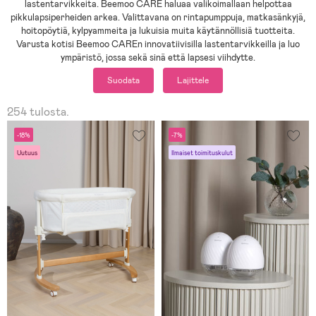
lastentarvikkeita. Beemoo CARE haluaa valikoimallaan helpottaa
pikkulapsiperheiden arkea. Valittavana on rintapumppuja, matkasänkyjä,
hoitopöytiä, kylpyammeita ja lukuisia muita käytännöllisiä tuotteita.
Varusta kotisi Beemoo CAREn innovatiivisilla lastentarvikkeilla ja luo
ympäristö, jossa sekä sinä että lapsesi viihdytte.
Suodata
Lajittele
254 tulosta.
-18%
-7%
Uutuus
Ilmaiset toimituskulut