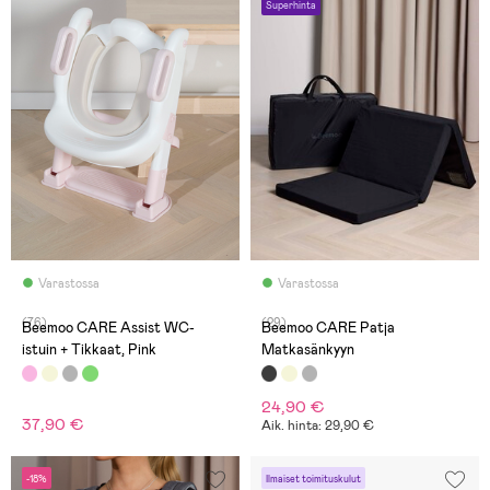
Superhinta
Varastossa
Varastossa
(76)
(29)
Beemoo CARE Assist WC-
Beemoo CARE Patja
istuin + Tikkaat, Pink
Matkasänkyyn
24,90 €
37,90 €
Aik. hinta: 29,90 €
-18%
Ilmaiset toimituskulut