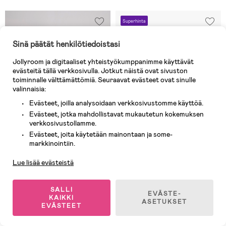
Superhinta
Sinä päätät henkilötiedoistasi
Jollyroom ja digitaaliset yhteistyökumppanimme käyttävät
evästeitä tällä verkkosivulla. Jotkut näistä ovat sivuston
toiminnalle välttämättömiä. Seuraavat evästeet ovat sinulle
valinnaisia:
Evästeet, joilla analysoidaan verkkosivustomme käyttöä.
Evästeet, jotka mahdollistavat mukautetun kokemuksen
verkkosivustollamme.
Evästeet, joita käytetään mainontaan ja some-
Asiakaspalvelu
markkinointiin.
Lue lisää evästeistä
Varastossa
Varastossa
(113)
(3)
Beemoo CARE Harjoittelu WC
Beemoo CARE Base
SALLI
Äänillä, White/Pink
Hoitoalusta, Grey Linen
EVÄSTE-
KAIKKI
ASETUKSET
EVÄSTEET