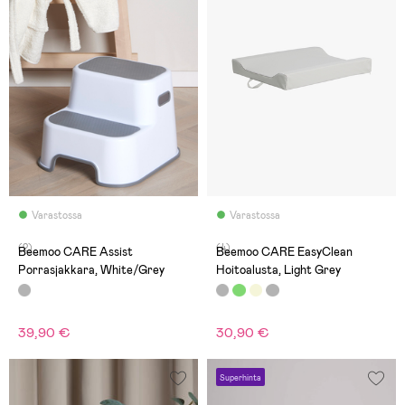
Varastossa
Varastossa
(2)
(4)
Beemoo CARE Assist
Beemoo CARE EasyClean
Porrasjakkara, White/Grey
Hoitoalusta, Light Grey
39,90 €
30,90 €
Superhinta