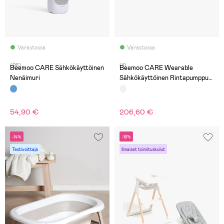
Varastossa
Varastossa
(26)
(1)
Beemoo CARE Sähkökäyttöinen
Beemoo CARE Wearable
Nenäimuri
Sähkökäyttöinen Rintapumppu
Double + Äidinmaitopussit
Äidinmaitopullo & Säilytyslaukku
54,90 €
206,60 €
-14%
-16%
Testivoittaja
Ilmaiset toimituskulut