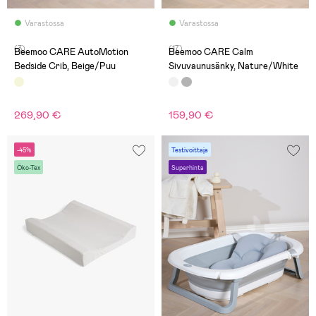
Varastossa
Varastossa
(3)
(17)
Beemoo CARE AutoMotion
Beemoo CARE Calm
Bedside Crib, Beige/Puu
Sivuvaunusänky, Nature/White
269,90 €
159,90 €
-45%
Testivoittaja
Öko-Tex
Superhinta