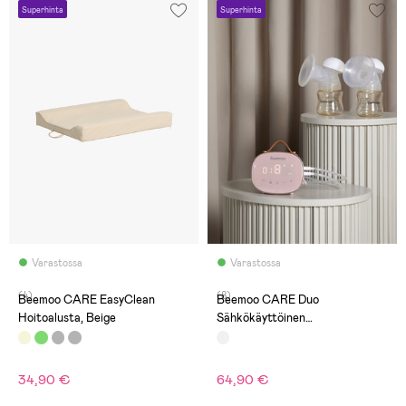
Superhinta
Superhinta
Varastossa
Varastossa
(4)
(8)
Beemoo CARE EasyClean
Beemoo CARE Duo
Hoitoalusta, Beige
Sähkökäyttöinen
Tuplarintapumppu
34,90 €
64,90 €