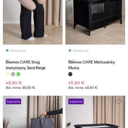
Varastossa
Varastossa
(1)
(49)
Beemoo CARE Snug
Beemoo CARE Matkasänky,
Imetystyyny, Sand Beige
Musta
49,90 €
45,90 €
Aik. hinta: 69,90 €
Aik. hinta: 49,90 €
Superhinta
Superhinta