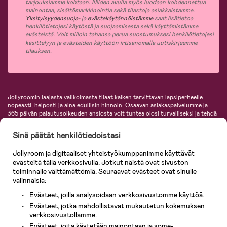
tarjouksiamme kohtaan. Niiden avulla myös luodaan kohdennettua
mainontaa, sisältömarkkinointia sekä tilastoja asiakkaistamme.
Yksityisyydensuoja-
ja
evästekäytännöistämme
saat lisätietoa
henkilötietojesi käytöstä ja suojaamisesta sekä käyttämistämme
evästeistä. Voit milloin tahansa perua suostumuksesi henkilötietojesi
käsittelyyn ja evästeiden käyttöön irtisanomalla uutiskirjeemme
tilauksen.
Jollyroomin laajasta valikoimasta tilaat kaiken tarvittavan lapsiperheelle
nopeasti, helposti ja aina edullisin hinnoin. Osaavan asiakaspalvelumme ja
365 päivän palautusoikeuden ansiosta voit tuntea olosi turvalliseksi ja tehdä
ostoksia hyvillä mielin. Jollyroomilta saat lastenvaunut, turvaistuimet,
vaatteet vauvoille ja lapsille, inspiroivia sisustustuotteita lastenhuoneeseen,
Sinä päätät henkilötiedoistasi
lastentarvikkeita sekä paljon muuta. Meiltä löydät lukuisia tunnettuja
tuotemerkkejä, kuten Britax, Maxi-Cosi, Baby Jogger, BabyBjörn, Didriksons,
Jollyroom ja digitaaliset yhteistyökumppanimme käyttävät
KidKraft, Ergobaby, Philips Avent, Neonate, Cybex, LEGO ja monia muita!
evästeitä tällä verkkosivulla. Jotkut näistä ovat sivuston
Tervetuloa shoppailemaan Pohjoismaiden suurimpaan lastentarvikkeiden
verkkokauppaan!
toiminnalle välttämättömiä. Seuraavat evästeet ovat sinulle
valinnaisia:
Evästeet, joilla analysoidaan verkkosivustomme käyttöä.
Evästeet, jotka mahdollistavat mukautetun kokemuksen
verkkosivustollamme.
Evästeet, joita käytetään mainontaan ja some-