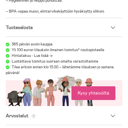
– Hygieeninen ja helppo puhdistaa.
– BPA-vapaa muovi, elintarvikekäyttöön hyväksytty silikoni.
Tuoteseloste
365 päivän avoin kauppa
Yli 100 euron tilauksiin ilmainen toimitus* noutopisteelle
Hintatakuu - Lue lisää ->
Luotettava toimitus suoraan omalta varastoltamme
Tilaa arkisin ennen klo 13.00 – lähetämme tilauksen jo samana
päivänä!
Kysy yhteisöltä
Arvostelut