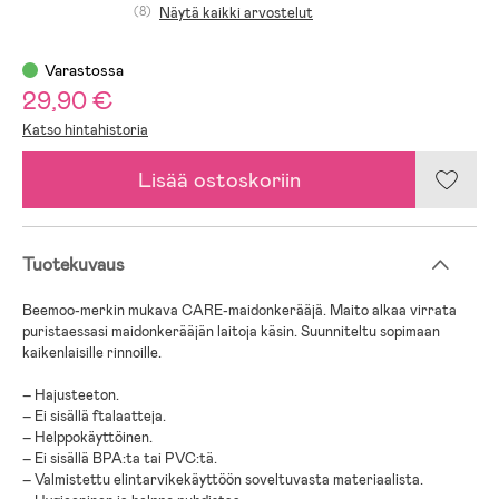
(8)
Näytä kaikki arvostelut
Varastossa
29,90 €
Katso hintahistoria
Lisää ostoskoriin
Tuotekuvaus
Beemoo-merkin mukava CARE-maidonkerääjä. Maito alkaa virrata
puristaessasi maidonkerääjän laitoja käsin. Suunniteltu sopimaan
kaikenlaisille rinnoille.
– Hajusteeton.
– Ei sisällä ftalaatteja.
– Helppokäyttöinen.
– Ei sisällä BPA:ta tai PVC:tä.
– Valmistettu elintarvikekäyttöön soveltuvasta materiaalista.