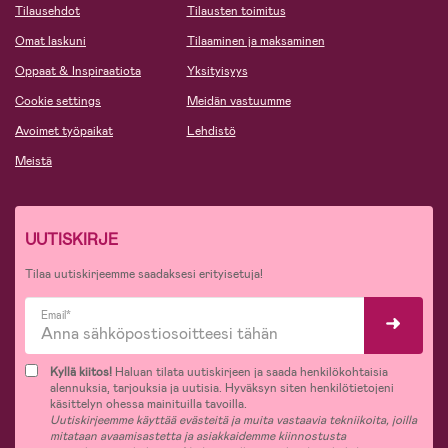
Tilausehdot
Tilausten toimitus
Omat laskuni
Tilaaminen ja maksaminen
Oppaat & Inspiraatiota
Yksityisyys
Cookie settings
Meidän vastuumme
Avoimet työpaikat
Lehdistö
Meistä
UUTISKIRJE
Tilaa uutiskirjeemme saadaksesi erityisetuja!
Email*
Kyllä kiitos!
Haluan tilata uutiskirjeen ja saada henkilökohtaisia
alennuksia, tarjouksia ja uutisia. Hyväksyn siten henkilötietojeni
käsittelyn ohessa mainituilla tavoilla.
Uutiskirjeemme käyttää evästeitä ja muita vastaavia tekniikoita, joilla
mitataan avaamisastetta ja asiakkaidemme kiinnostusta