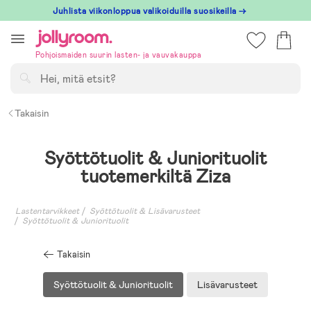
Hoppa
Juhlista viikonloppua valikoiduilla suosikeilla →
till
innehållet
Pohjoismaiden suurin lasten- ja vauvakauppa
Hae
Takaisin
Syöttötuolit & Juniorituolit
tuotemerkiltä Ziza
Lastentarvikkeet
Syöttötuolit & Lisävarusteet
Syöttötuolit & Juniorituolit
Takaisin
Syöttötuolit & Juniorituolit
Lisävarusteet