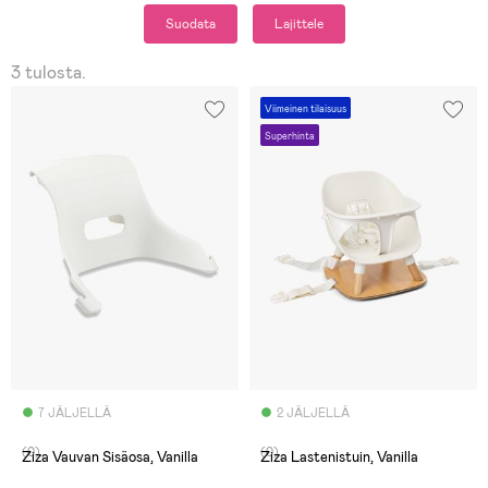
Suodata
Lajittele
3 tulosta.
Viimeinen tilaisuus
Superhinta
7 JÄLJELLÄ
2 JÄLJELLÄ
(0)
(0)
Ziza Vauvan Sisäosa, Vanilla
Ziza Lastenistuin, Vanilla