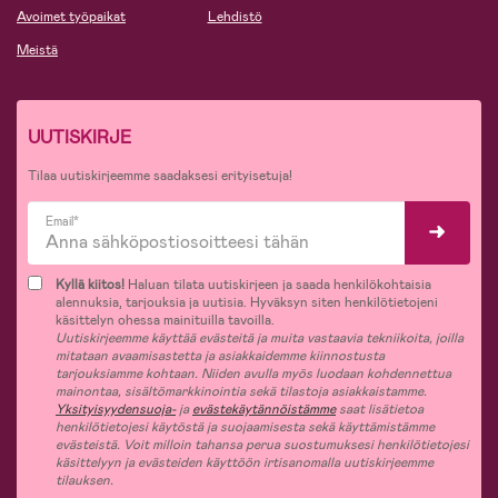
Avoimet työpaikat
Lehdistö
Meistä
UUTISKIRJE
Tilaa uutiskirjeemme saadaksesi erityisetuja!
Email*
Kyllä kiitos!
Haluan tilata uutiskirjeen ja saada henkilökohtaisia
alennuksia, tarjouksia ja uutisia. Hyväksyn siten henkilötietojeni
käsittelyn ohessa mainituilla tavoilla.
Uutiskirjeemme käyttää evästeitä ja muita vastaavia tekniikoita, joilla
mitataan avaamisastetta ja asiakkaidemme kiinnostusta
tarjouksiamme kohtaan. Niiden avulla myös luodaan kohdennettua
mainontaa, sisältömarkkinointia sekä tilastoja asiakkaistamme.
Yksityisyydensuoja-
ja
evästekäytännöistämme
saat lisätietoa
henkilötietojesi käytöstä ja suojaamisesta sekä käyttämistämme
evästeistä. Voit milloin tahansa perua suostumuksesi henkilötietojesi
käsittelyyn ja evästeiden käyttöön irtisanomalla uutiskirjeemme
tilauksen.