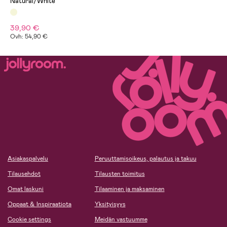
Natural/White
39,90 €
Ovh: 54,90 €
Asiakaspalvelu
Peruuttamisoikeus, palautus ja takuu
Tilausehdot
Tilausten toimitus
Omat laskuni
Tilaaminen ja maksaminen
Oppaat & Inspiraatiota
Yksityisyys
Cookie settings
Meidän vastuumme