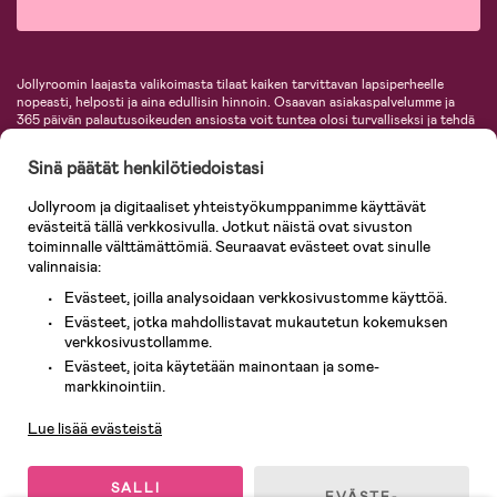
Jollyroomin laajasta valikoimasta tilaat kaiken tarvittavan lapsiperheelle
nopeasti, helposti ja aina edullisin hinnoin. Osaavan asiakaspalvelumme ja
365 päivän palautusoikeuden ansiosta voit tuntea olosi turvalliseksi ja tehdä
ostoksia hyvillä mielin. Jollyroomilta saat lastenvaunut, turvaistuimet,
vaatteet vauvoille ja lapsille, inspiroivia sisustustuotteita lastenhuoneeseen,
Sinä päätät henkilötiedoistasi
lastentarvikkeita sekä paljon muuta. Meiltä löydät lukuisia tunnettuja
tuotemerkkejä, kuten Britax, Maxi-Cosi, Baby Jogger, BabyBjörn, Didriksons,
Jollyroom ja digitaaliset yhteistyökumppanimme käyttävät
KidKraft, Ergobaby, Philips Avent, Neonate, Cybex, LEGO ja monia muita!
evästeitä tällä verkkosivulla. Jotkut näistä ovat sivuston
Tervetuloa shoppailemaan Pohjoismaiden suurimpaan lastentarvikkeiden
verkkokauppaan!
toiminnalle välttämättömiä. Seuraavat evästeet ovat sinulle
valinnaisia:
Evästeet, joilla analysoidaan verkkosivustomme käyttöä.
Evästeet, jotka mahdollistavat mukautetun kokemuksen
verkkosivustollamme.
Evästeet, joita käytetään mainontaan ja some-
Asiakaspalvelu
markkinointiin.
Lue lisää evästeistä
© 2026 Jollyroom AB. Kaikki oikeudet pidätetään.
SALLI