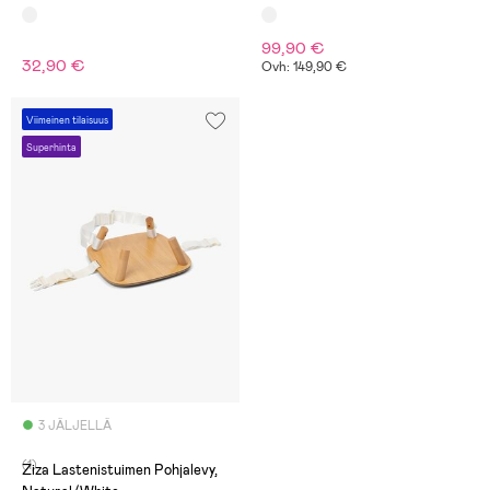
99,90 €
32,90 €
Ovh: 149,90 €
Viimeinen tilaisuus
Superhinta
3 JÄLJELLÄ
(1)
Ziza Lastenistuimen Pohjalevy,