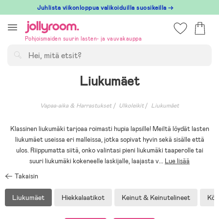
Hoppa
Juhlista viikonloppua valikoiduilla suosikeilla →
till
innehållet
Pohjoismaiden suurin lasten- ja vauvakauppa
Hae
Liukumäet
Vapaa-aika & Harrastukset
Ulkoleikit
Liukumäet
Klassinen liukumäki tarjoaa roimasti hupia lapsille! Meiltä löydät lasten
liukumäet useissa eri malleissa, jotka sopivat hyvin sekä sisälle että
ulos. Riippumatta siitä, onko valintasi pieni liukumäki taaperolle tai
suuri liukumäki kokeneelle laskijalle, laajasta v
...
Lue lisää
Takaisin
Liukumäet
Hiekkalaatikot
Keinut & Keinutelineet
Köy