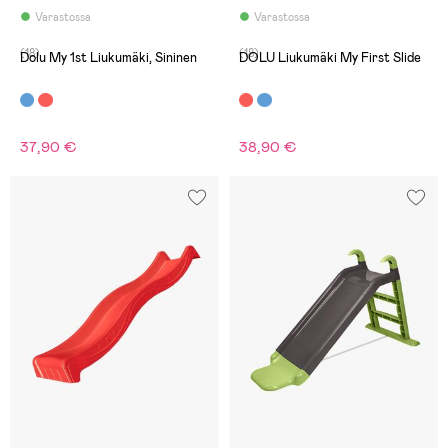
Varastossa
Varastossa
(18)
(18)
Dolu My 1st Liukumäki, Sininen
DOLU Liukumäki My First Slide
37,90 €
38,90 €