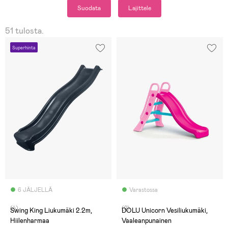
Suodata
Lajittele
51 tulosta.
Superhinta
6 JÄLJELLÄ
Varastossa
(4)
(2)
Swing King Liukumäki 2.2m,
DOLU Unicorn Vesiliukumäki,
Hiilenharmaa
Vaaleanpunainen