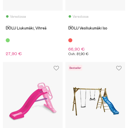
Varastossa
Varastossa
(0)
(6)
DOLU Liukumäki, Vihreä
DOLU Vesiliukumäki Iso
66,90 €
27,90 €
Ovh: 81,90 €
Bestseller