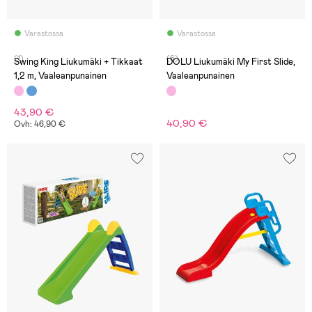
Varastossa
Varastossa
(1)
(6)
Swing King Liukumäki + Tikkaat
DOLU Liukumäki My First Slide,
1,2 m, Vaaleanpunainen
Vaaleanpunainen
43,90 €
40,90 €
Ovh: 46,90 €