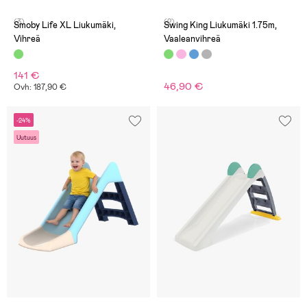
(3)
(2)
Smoby Life XL Liukumäki,
Swing King Liukumäki 1.75m,
Vihreä
Vaaleanvihreä
141 €
46,90 €
Ovh: 187,90 €
-24%
Uutuus