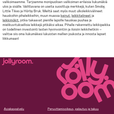
valikoimaamme. Tarjoamme monipuolisen valikoiman erilaisia liukumäkiä
ulos ja sisälle. Valittavana on useita suosittuja merkkejä, kuten Smoby,
Little Tikes ja Hörby Bruk. Meiltä saat myös muut ulkoleikkivälineet
hauskoihin pihaleikkeihin, muun muassa
keinut
,
leikkitelineet
ja
leikkimökit
, jotka takaavat pienille lapsille hauskaa puuhaa ja
mielikuvituksellisia leikkejä pitkäksi aikaa. Pihalle rakennettu leikkipaikka
on todellinen investointi lasten hyvinvointiin ja iloisiin leikkihetkiin –
valitse siis oma liukumäkesi lukuisten mallien joukosta ja innosta lapset
liikkumaan!
Asiakaspalvelu
Peruuttamisoikeus, palautus ja takuu