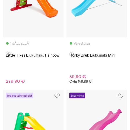
1 JÄLJELLÄ
Varastossa
(6)
(4)
Little Tikes Liukumäki, Rainbow
Hörby Bruk Liukumäki Mini
89,90 €
279,90 €
Ovh: 149,89 €
Ilmaiset toimituskulut
Superhinta