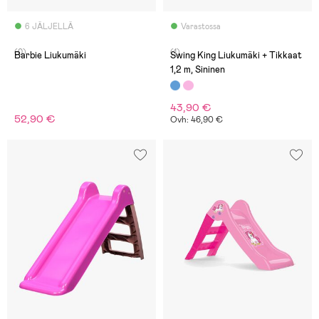
6 JÄLJELLÄ
Varastossa
(0)
(1)
Barbie Liukumäki
Swing King Liukumäki + Tikkaat
1,2 m, Sininen
43,90 €
52,90 €
Ovh: 46,90 €