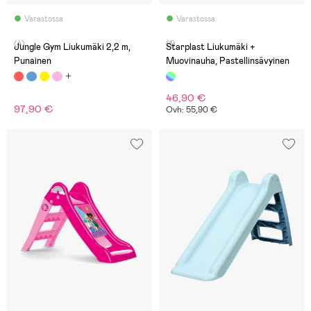
Varastossa
Varastossa
(4)
(1)
Jungle Gym Liukumäki 2,2 m,
Starplast Liukumäki +
Punainen
Muovinauha, Pastellinsävyinen
46,90 €
97,90 €
Ovh: 55,90 €