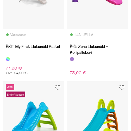
Varastossa
1 JÄLJELLÄ
(0)
(0)
EXIT My First Liukumäki Pastel
Kids Zone Liukumäki +
Koripallokori
77,90 €
73,90 €
Ovh: 94,90 €
-23%
End of Season