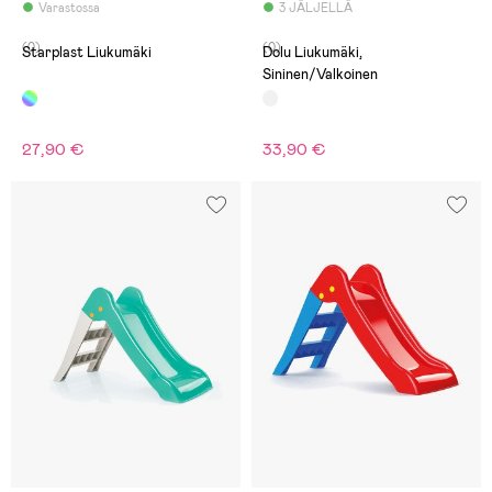
Varastossa
3 JÄLJELLÄ
(0)
(0)
Starplast Liukumäki
Dolu Liukumäki,
Sininen/Valkoinen
27,90 €
33,90 €