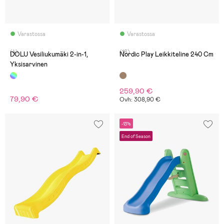
Varastossa
Varastossa
(4)
(16)
DOLU Vesiliukumäki 2-in-1,
Nordic Play Leikkiteline 240 Cm
Yksisarvinen
259,90 €
79,90 €
Ovh: 308,90 €
-13%
End of Season