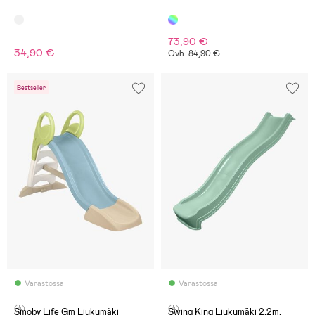
73,90 €
34,90 €
Ovh: 84,90 €
Bestseller
Varastossa
Varastossa
(4)
(4)
Smoby Life Gm Liukumäki
Swing King Liukumäki 2.2m,