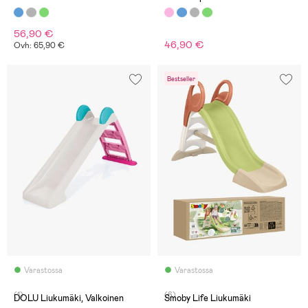
56,90 €
46,90 €
Ovh: 65,90 €
Bestseller
Varastossa
Varastossa
(1)
(6)
DOLU Liukumäki, Valkoinen
Smoby Life Liukumäki