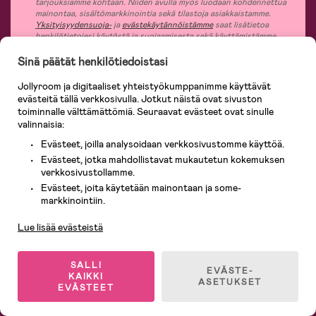
tarjouksiamme kohtaan. Niiden avulla myös luodaan kohdennettua
mainontaa, sisältömarkkinointia sekä tilastoja asiakkaistamme.
Yksityisyydensuoja-
ja
evästekäytännöistämme
saat lisätietoa
henkilötietojesi käytöstä ja suojaamisesta sekä käyttämistämme
evästeistä. Voit milloin tahansa perua suostumuksesi henkilötietojesi
käsittelyyn ja evästeiden käyttöön irtisanomalla uutiskirjeemme
Sinä päätät henkilötiedoistasi
tilauksen.
Jollyroom ja digitaaliset yhteistyökumppanimme käyttävät
evästeitä tällä verkkosivulla. Jotkut näistä ovat sivuston
toiminnalle välttämättömiä. Seuraavat evästeet ovat sinulle
valinnaisia:
Jollyroomin laajasta valikoimasta tilaat kaiken tarvittavan lapsiperheelle
Evästeet, joilla analysoidaan verkkosivustomme käyttöä.
nopeasti, helposti ja aina edullisin hinnoin. Osaavan asiakaspalvelumme ja
365 päivän palautusoikeuden ansiosta voit tuntea olosi turvalliseksi ja tehdä
Evästeet, jotka mahdollistavat mukautetun kokemuksen
ostoksia hyvillä mielin. Jollyroomilta saat lastenvaunut, turvaistuimet,
verkkosivustollamme.
vaatteet vauvoille ja lapsille, inspiroivia sisustustuotteita lastenhuoneeseen,
Evästeet, joita käytetään mainontaan ja some-
lastentarvikkeita sekä paljon muuta. Meiltä löydät lukuisia tunnettuja
Asiakaspalvelu
markkinointiin.
tuotemerkkejä, kuten Britax, Maxi-Cosi, Baby Jogger, BabyBjörn, Didriksons,
KidKraft, Ergobaby, Philips Avent, Neonate, Cybex, LEGO ja monia muita!
Tervetuloa shoppailemaan Pohjoismaiden suurimpaan lastentarvikkeiden
Lue lisää evästeistä
verkkokauppaan!
SALLI
EVÄSTE-
KAIKKI
ASETUKSET
EVÄSTEET