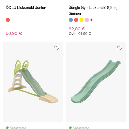
(0)
(4)
DOLU Liukumäki Junior
Jungle Gym Liukumäki 2,2 m,
Sininen
92,90 €
56,90 €
Ovh: 107,90 €
Varastossa
Varastossa