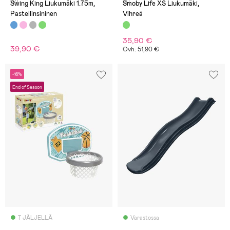
(2)
(1)
Swing King Liukumäki 1.75m,
Smoby Life XS Liukumäki,
Pastellinsininen
Vihreä
35,90 €
39,90 €
Ovh: 51,90 €
-16%
End of Season
7 JÄLJELLÄ
Varastossa