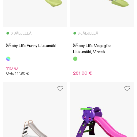
6 JÄLJELLÄ
8 JÄLJELLÄ
(0)
(0)
Smoby Life Funny Liukumäki
Smoby Life Megagliss
Liukumäki, Vihreä
110 €
281,90 €
Ovh: 177,90 €