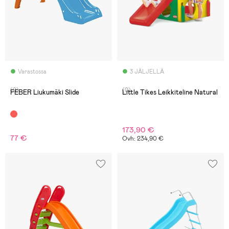
Varastossa
3 JÄLJELLÄ
(0)
(0)
FEBER Liukumäki Slide
Little Tikes Leikkiteline Natural
173,90 €
77 €
Ovh: 234,90 €