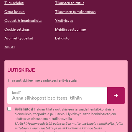
Tilausehdot
Tilausten toimitus
Omat laskuni
Tilaaminen ja maksaminen
Oppaat & Inspiraatiota
Yksityisyys
Cookie settings
Meidän vastuumme
Avoimet työpaikat
Lehdistö
Meistä
UUTISKIRJE
Tilaa uutiskirjeemme saadaksesi erityisetuja!
Email*
Kyllä kiitos!
Haluan tilata uutiskirjeen ja saada henkilökohtaisia
alennuksia, tarjouksia ja uutisia. Hyväksyn siten henkilötietojeni
käsittelyn ohessa mainituilla tavoilla.
Uutiskirjeemme käyttää evästeitä ja muita vastaavia tekniikoita, joilla
mitataan avaamisastetta ja asiakkaidemme kiinnostusta