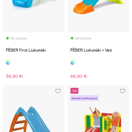
Varastossa
Varastossa
(1)
(0)
FEBER First Liukumäki
FEBER Liukumäki + Vesi
36,90 €
86,90 €
-13%
Ilmaiset toimituskulut