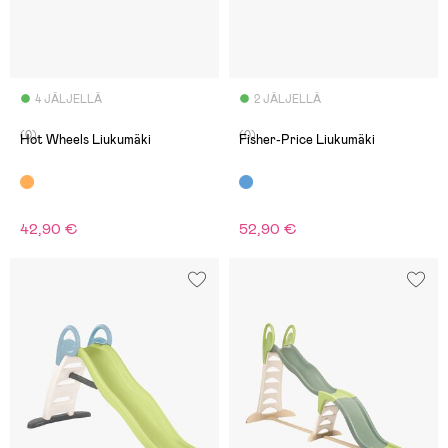
4 JÄLJELLÄ
2 JÄLJELLÄ
(0)
(0)
Hot Wheels Liukumäki
Fisher-Price Liukumäki
42,90 €
52,90 €