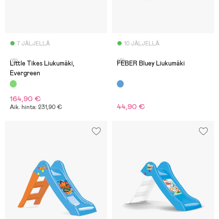
7 JÄLJELLÄ
10 JÄLJELLÄ
(0)
(0)
Little Tikes Liukumäki,
FEBER Bluey Liukumäki
Evergreen
164,90 €
44,90 €
Aik. hinta: 231,90 €