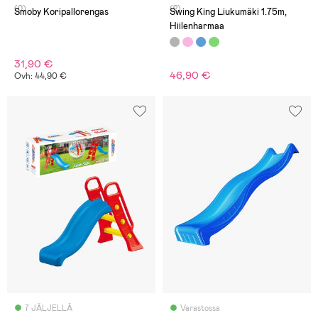
(0)
(2)
Smoby Koripallorengas
Swing King Liukumäki 1.75m,
Hiilenharmaa
31,90 €
46,90 €
Ovh: 44,90 €
7 JÄLJELLÄ
Varastossa