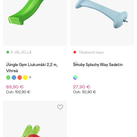
9 JÄLJELLÄ
Tilapäisesti loppu
(4)
(0)
Jungle Gym Liukumäki 2,2 m,
Smoby Splashy Way Sadetin
Vihreä
89,90 €
27,90 €
Ovh: 102,90 €
Ovh: 30,90 €