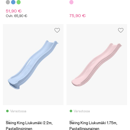
51,90 €
75,90 €
Ovh: 65,90 €
Varastossa
Varastossa
(4)
(2)
Swing King Liukumäki 2.2m,
Swing King Liukumäki 1.75m,
Pastellinsininen
Pastellinpunainen