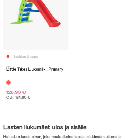
Tilapäisesti loppu
(7)
Little Tikes Liukumäki, Primary
128,90 €
Ovh: 184,90 €
Lasten liukumäet ulos ja sisälle
Haluatko luoda pihan, joka houkuttelee lapsia leikkimään ulkona ja