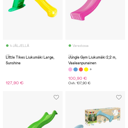
4 JÄLJELLÄ
Varastossa
(3)
(4)
Little Tikes Liukumäki Large,
Jungle Gym Liukumäki 2,2 m,
Sunshine
Vaaleanpunainen
100,90 €
127,90 €
Ovh: 107,90 €