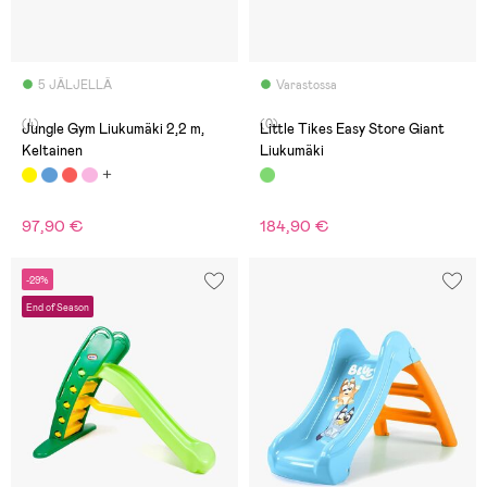
5 JÄLJELLÄ
Varastossa
(4)
(0)
Jungle Gym Liukumäki 2,2 m,
Little Tikes Easy Store Giant
Keltainen
Liukumäki
97,90 €
184,90 €
-29%
End of Season