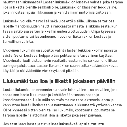
nauttimaan liikunnasta? Lasten liukumäki on loistava valinta, joka tarjoaa
iloa ja liikettä pienille seikkailijoille. Liukumäki on klassinen leikkiväline,
joka innostaa lapsia liikkumaan ja kehittämään motorisia taitojaan.
Liukumäki voi olla mainio lisä sekä ulos että sisälle. Ulkona se tarjoaa
lapsille mahdollisuuden nauttia raikkaasta ilmasta ja liikkumisesta, kun
taas sisätiloissa se tuo leikkeihin uuden ulottuvuuden. Olipa kyseessä
sitten puutarha tai lastenhuone, muovinen liukumäki on kestävä ja
turvallinen valinta.
Muovinen liukumäki on suosittu valinta lasten leikkipaikkoihin monista
syistä. Se on kestävä, helppo pitää puhtaana ja turvallinen käyttää.
Muovimateriaali luistaa hyvin vaatteita vasten eikä se kuumene liikaa
auringonpaisteessa. Lasten liukumäki on suunniteltu kestämään kovaa
käyttöä ja säilyttämään värikkyytensä pitkään.
Liukumäki tuo iloa ja liikettä jokaiseen päivään
Lasten liukumäki on enemmän kuin vain leikkiväline – se on väline, joka
rohkaisee lapsia liikkumaan ja kehittämään tasapainoaan ja
koordinaatiotaan. Liukumäki on myös mainio tapa aktivoida lapsia ja
kannustaa heitä ulkoilemaan ja nauttimaan leikkimisestä ystävien kanssa.
Olipa kyseessä sitten pieni tai iso liukumäki, koostaan riippumatta se
tarjoaa lapsille rajattomasti iloa ja liikettä jokaiseen päivään.
Jos etsit laadukasta ja turvallista liukumäkeä lapsille, tutustu