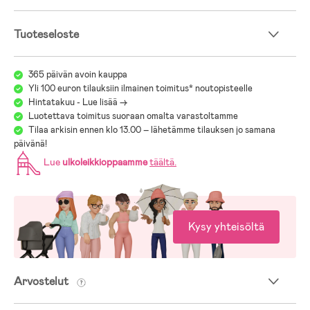
Tuoteseloste
365 päivän avoin kauppa
Yli 100 euron tilauksiin ilmainen toimitus* noutopisteelle
Hintatakuu - Lue lisää ->
Luotettava toimitus suoraan omalta varastoltamme
Tilaa arkisin ennen klo 13.00 – lähetämme tilauksen jo samana
päivänä!
Lue
ulkoleikkioppaamme
täältä
.
Kysy yhteisöltä
Arvostelut