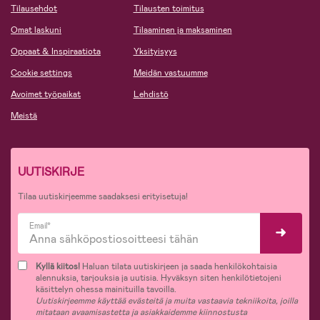
Tilausehdot
Tilausten toimitus
Omat laskuni
Tilaaminen ja maksaminen
Oppaat & Inspiraatiota
Yksityisyys
Cookie settings
Meidän vastuumme
Avoimet työpaikat
Lehdistö
Meistä
UUTISKIRJE
Tilaa uutiskirjeemme saadaksesi erityisetuja!
Email*
Kyllä kiitos!
Haluan tilata uutiskirjeen ja saada henkilökohtaisia
alennuksia, tarjouksia ja uutisia. Hyväksyn siten henkilötietojeni
käsittelyn ohessa mainituilla tavoilla.
Uutiskirjeemme käyttää evästeitä ja muita vastaavia tekniikoita, joilla
mitataan avaamisastetta ja asiakkaidemme kiinnostusta