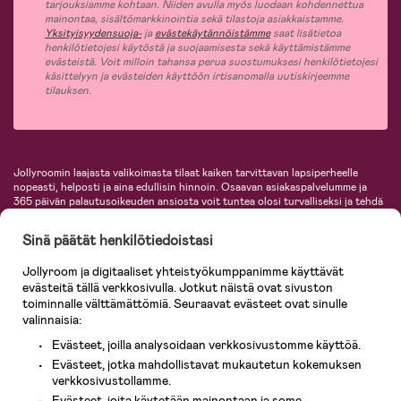
tarjouksiamme kohtaan. Niiden avulla myös luodaan kohdennettua
mainontaa, sisältömarkkinointia sekä tilastoja asiakkaistamme.
Yksityisyydensuoja-
ja
evästekäytännöistämme
saat lisätietoa
henkilötietojesi käytöstä ja suojaamisesta sekä käyttämistämme
evästeistä. Voit milloin tahansa perua suostumuksesi henkilötietojesi
käsittelyyn ja evästeiden käyttöön irtisanomalla uutiskirjeemme
tilauksen.
Jollyroomin laajasta valikoimasta tilaat kaiken tarvittavan lapsiperheelle
nopeasti, helposti ja aina edullisin hinnoin. Osaavan asiakaspalvelumme ja
365 päivän palautusoikeuden ansiosta voit tuntea olosi turvalliseksi ja tehdä
ostoksia hyvillä mielin. Jollyroomilta saat lastenvaunut, turvaistuimet,
vaatteet vauvoille ja lapsille, inspiroivia sisustustuotteita lastenhuoneeseen,
Sinä päätät henkilötiedoistasi
lastentarvikkeita sekä paljon muuta. Meiltä löydät lukuisia tunnettuja
tuotemerkkejä, kuten Britax, Maxi-Cosi, Baby Jogger, BabyBjörn, Didriksons,
Jollyroom ja digitaaliset yhteistyökumppanimme käyttävät
KidKraft, Ergobaby, Philips Avent, Neonate, Cybex, LEGO ja monia muita!
evästeitä tällä verkkosivulla. Jotkut näistä ovat sivuston
Tervetuloa shoppailemaan Pohjoismaiden suurimpaan lastentarvikkeiden
verkkokauppaan!
toiminnalle välttämättömiä. Seuraavat evästeet ovat sinulle
valinnaisia:
Evästeet, joilla analysoidaan verkkosivustomme käyttöä.
Evästeet, jotka mahdollistavat mukautetun kokemuksen
verkkosivustollamme.
Evästeet, joita käytetään mainontaan ja some-