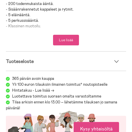
- 200 todenmukaista ääntä.
- Sisäänrakennetut kappaleet ja rytmit.
- 5 eläinääntä.
- 5 perkussioääntä.
- Klassinen muotoilu.
- Toimii paristoilla.
- CE-merkitty.
Lue lisää
- Ikäsuositus: 3 vuotta +.
- Muovi, metalli.
Tuoteseloste
- Paristot eivät sisälly tuotteeseen.
365 päivän avoin kauppa
Yli 100 euron tilauksiin ilmainen toimitus* noutopisteelle
Hintatakuu - Lue lisää ->
Luotettava toimitus suoraan omalta varastoltamme
Tilaa arkisin ennen klo 13.00 – lähetämme tilauksen jo samana
päivänä!
Kysy yhteisöltä