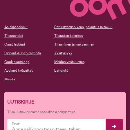
Asiakaspalvelu
Peruuttamisoikeus, palautus ja takuu
Tilausehdot
Tilausten toimitus
Omat laskuni
Tilaaminen ja maksaminen
Oppaat & Inspiraatiota
Yksityisyys
Cookie settings
Meidän vastuumme
Avoimet työpaikat
Lehdistö
Meistä
UUTISKIRJE
Tilaa uutiskirjeemme saadaksesi erityisetuja!
Email*