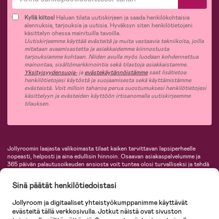
Kyllä kiitos!
Haluan tilata uutiskirjeen ja saada henkilökohtaisia
alennuksia, tarjouksia ja uutisia. Hyväksyn siten henkilötietojeni
käsittelyn ohessa mainituilla tavoilla.
Uutiskirjeemme käyttää evästeitä ja muita vastaavia tekniikoita, joilla
mitataan avaamisastetta ja asiakkaidemme kiinnostusta
tarjouksiamme kohtaan. Niiden avulla myös luodaan kohdennettua
mainontaa, sisältömarkkinointia sekä tilastoja asiakkaistamme.
Yksityisyydensuoja-
ja
evästekäytännöistämme
saat lisätietoa
henkilötietojesi käytöstä ja suojaamisesta sekä käyttämistämme
evästeistä. Voit milloin tahansa perua suostumuksesi henkilötietojesi
käsittelyyn ja evästeiden käyttöön irtisanomalla uutiskirjeemme
tilauksen.
Jollyroomin laajasta valikoimasta tilaat kaiken tarvittavan lapsiperheelle
nopeasti, helposti ja aina edullisin hinnoin. Osaavan asiakaspalvelumme ja
365 päivän palautusoikeuden ansiosta voit tuntea olosi turvalliseksi ja tehdä
ostoksia hyvillä mielin. Jollyroomilta saat lastenvaunut, turvaistuimet,
vaatteet vauvoille ja lapsille, inspiroivia sisustustuotteita lastenhuoneeseen,
Sinä päätät henkilötiedoistasi
lastentarvikkeita sekä paljon muuta. Meiltä löydät lukuisia tunnettuja
tuotemerkkejä, kuten Britax, Maxi-Cosi, Baby Jogger, BabyBjörn, Didriksons,
Jollyroom ja digitaaliset yhteistyökumppanimme käyttävät
KidKraft, Ergobaby, Philips Avent, Neonate, Cybex, LEGO ja monia muita!
evästeitä tällä verkkosivulla. Jotkut näistä ovat sivuston
Tervetuloa shoppailemaan Pohjoismaiden suurimpaan lastentarvikkeiden
verkkokauppaan!