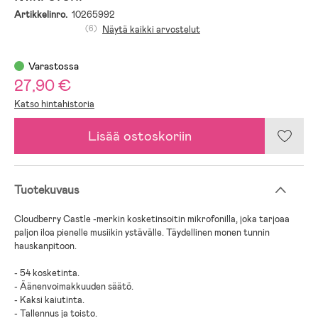
Artikkelinro.
10265992
(6)
Näytä kaikki arvostelut
Varastossa
27,90 €
Katso hintahistoria
Lisää ostoskoriin
Tuotekuvaus
Cloudberry Castle -merkin kosketinsoitin mikrofonilla, joka tarjoaa
paljon iloa pienelle musiikin ystävälle. Täydellinen monen tunnin
hauskanpitoon.
- 54 kosketinta.
- Äänenvoimakkuuden säätö.
- Kaksi kaiutinta.
- Tallennus ja toisto.