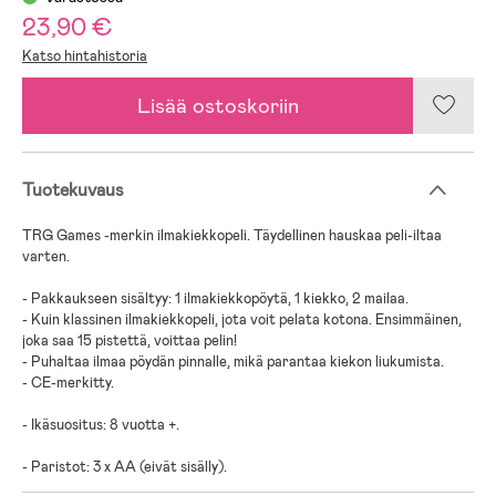
23,90 €
Katso hintahistoria
Lisää ostoskoriin
Tuotekuvaus
TRG Games -merkin ilmakiekkopeli. Täydellinen hauskaa peli-iltaa
varten.
- Pakkaukseen sisältyy: 1 ilmakiekkopöytä, 1 kiekko, 2 mailaa.
- Kuin klassinen ilmakiekkopeli, jota voit pelata kotona. Ensimmäinen,
joka saa 15 pistettä, voittaa pelin!
- Puhaltaa ilmaa pöydän pinnalle, mikä parantaa kiekon liukumista.
- CE-merkitty.
- Ikäsuositus: 8 vuotta +.
- Paristot: 3 x AA (eivät sisälly).