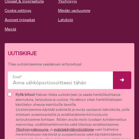
Oppaat & Inspiraatiota
Yksityisyys
Cookie settings
Meidän vastuumme
Avoimet työpaikat
Lehdistö
Meistä
UUTISKIRJE
Tilaa uutiskirjeemme saadaksesi erityisetuja!
Email*
Kyllä kiitos!
Haluan tilata uutiskirjeen ja saada henkilökohtaisia
alennuksia, tarjouksia ja uutisia. Hyväksyn siten henkilötietojeni
käsittelyn ohessa mainituilla tavoilla.
Uutiskirjeemme käyttää evästeitä ja muita vastaavia tekniikoita, joilla
mitataan avaamisastetta ja asiakkaidemme kiinnostusta
tarjouksiamme kohtaan. Niiden avulla myös luodaan kohdennettua
mainontaa, sisältömarkkinointia sekä tilastoja asiakkaistamme.
Yksityisyydensuoja-
ja
evästekäytännöistämme
saat lisätietoa
henkilötietojesi käytöstä ja suojaamisesta sekä käyttämistämme