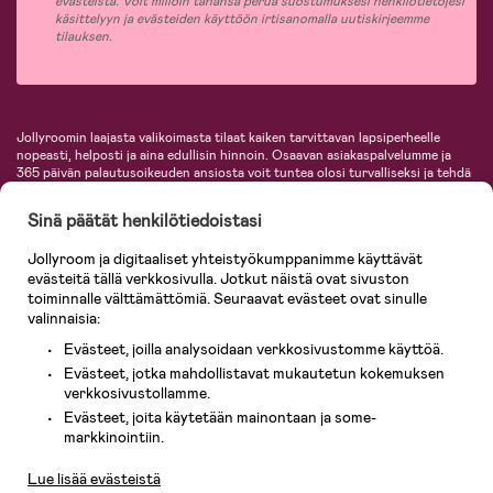
evästeistä. Voit milloin tahansa perua suostumuksesi henkilötietojesi
käsittelyyn ja evästeiden käyttöön irtisanomalla uutiskirjeemme
tilauksen.
Jollyroomin laajasta valikoimasta tilaat kaiken tarvittavan lapsiperheelle
nopeasti, helposti ja aina edullisin hinnoin. Osaavan asiakaspalvelumme ja
365 päivän palautusoikeuden ansiosta voit tuntea olosi turvalliseksi ja tehdä
ostoksia hyvillä mielin. Jollyroomilta saat lastenvaunut, turvaistuimet,
vaatteet vauvoille ja lapsille, inspiroivia sisustustuotteita lastenhuoneeseen,
Sinä päätät henkilötiedoistasi
lastentarvikkeita sekä paljon muuta. Meiltä löydät lukuisia tunnettuja
tuotemerkkejä, kuten Britax, Maxi-Cosi, Baby Jogger, BabyBjörn, Didriksons,
Jollyroom ja digitaaliset yhteistyökumppanimme käyttävät
KidKraft, Ergobaby, Philips Avent, Neonate, Cybex, LEGO ja monia muita!
evästeitä tällä verkkosivulla. Jotkut näistä ovat sivuston
Tervetuloa shoppailemaan Pohjoismaiden suurimpaan lastentarvikkeiden
verkkokauppaan!
toiminnalle välttämättömiä. Seuraavat evästeet ovat sinulle
valinnaisia:
Evästeet, joilla analysoidaan verkkosivustomme käyttöä.
Evästeet, jotka mahdollistavat mukautetun kokemuksen
verkkosivustollamme.
Evästeet, joita käytetään mainontaan ja some-
Asiakaspalvelu
markkinointiin.
Lue lisää evästeistä