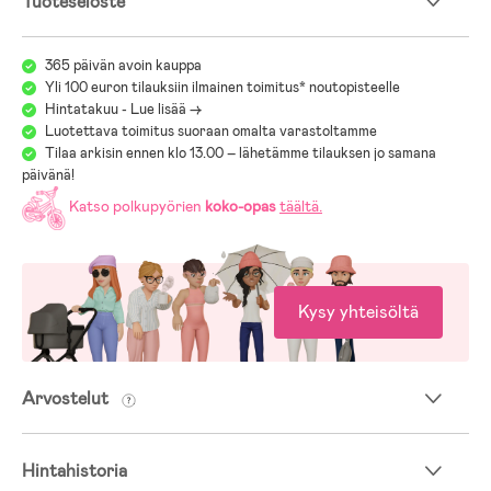
Tuoteseloste
painokiloon saakka.
365 päivän avoin kauppa
Yli 100 euron tilauksiin ilmainen toimitus* noutopisteelle
Hintatakuu - Lue lisää ->
Luotettava toimitus suoraan omalta varastoltamme
Tilaa arkisin ennen klo 13.00 – lähetämme tilauksen jo samana
päivänä!
Katso polkupyörien
koko-opas
täältä
.
Kysy yhteisöltä
Arvostelut
Hintahistoria