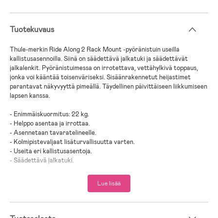
Tuotekuvaus
Thule-merkin Ride Along 2 Rack Mount -pyöränistuin useilla
kallistusasennoilla. Siinä on säädettävä jalkatuki ja säädettävät
jalkalenkit. Pyöränistuimessa on irrotettava, vettähylkivä toppaus,
jonka voi kääntää toisenväriseksi. Sisäänrakennetut heijastimet
parantavat näkyvyyttä pimeällä. Täydellinen päivittäiseen liikkumiseen
lapsen kanssa.
- Enimmäiskuormitus: 22 kg.
- Helppo asentaa ja irrottaa.
- Asennetaan tavaratelineelle.
- Kolmipistevaljaat lisäturvallisuutta varten.
- Useita eri kallistusasentoja.
- Säädettävä jalkatuki.
- Heijastimet parantavat näkyvyyttä pimeällä.
- Vettä hylkivän materiaalin ansiosta istuin on helppo pitää puhtaana
Lue lisää
ja kuivana.
- Ikäsuositus: 9 kk +.
- Suunniteltu ja testattu käytettäväksi kuuteen ikävuoteen tai 22