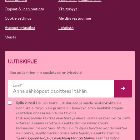
Oppaat & Inspiraatiota
Yksityisyys
Cookie settings
Meidän vastuumme
Avoimet työpaikat
Lehdistö
Meistä
UUTISKIRJE
Tilaa uutiskirjeemme saadaksesi erityisetuja!
Email*
Kyllä kiitos!
Haluan tilata uutiskirjeen ja saada henkilökohtaisia
alennuksia, tarjouksia ja uutisia. Hyväksyn siten henkilötietojeni
käsittelyn ohessa mainituilla tavoilla.
Uutiskirjeemme käyttää evästeitä ja muita vastaavia tekniikoita, joilla
mitataan avaamisastetta ja asiakkaidemme kiinnostusta
tarjouksiamme kohtaan. Niiden avulla myös luodaan kohdennettua
mainontaa, sisältömarkkinointia sekä tilastoja asiakkaistamme.
Yksityisyydensuoja-
ja
evästekäytännöistämme
saat lisätietoa