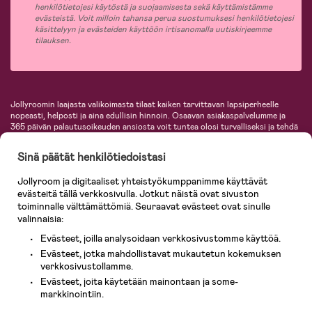
henkilötietojesi käytöstä ja suojaamisesta sekä käyttämistämme
evästeistä. Voit milloin tahansa perua suostumuksesi henkilötietojesi
käsittelyyn ja evästeiden käyttöön irtisanomalla uutiskirjeemme
tilauksen.
Jollyroomin laajasta valikoimasta tilaat kaiken tarvittavan lapsiperheelle
nopeasti, helposti ja aina edullisin hinnoin. Osaavan asiakaspalvelumme ja
365 päivän palautusoikeuden ansiosta voit tuntea olosi turvalliseksi ja tehdä
ostoksia hyvillä mielin. Jollyroomilta saat lastenvaunut, turvaistuimet,
vaatteet vauvoille ja lapsille, inspiroivia sisustustuotteita lastenhuoneeseen,
Sinä päätät henkilötiedoistasi
lastentarvikkeita sekä paljon muuta. Meiltä löydät lukuisia tunnettuja
tuotemerkkejä, kuten Britax, Maxi-Cosi, Baby Jogger, BabyBjörn, Didriksons,
Jollyroom ja digitaaliset yhteistyökumppanimme käyttävät
KidKraft, Ergobaby, Philips Avent, Neonate, Cybex, LEGO ja monia muita!
evästeitä tällä verkkosivulla. Jotkut näistä ovat sivuston
Tervetuloa shoppailemaan Pohjoismaiden suurimpaan lastentarvikkeiden
verkkokauppaan!
toiminnalle välttämättömiä. Seuraavat evästeet ovat sinulle
valinnaisia:
Evästeet, joilla analysoidaan verkkosivustomme käyttöä.
Evästeet, jotka mahdollistavat mukautetun kokemuksen
verkkosivustollamme.
Evästeet, joita käytetään mainontaan ja some-
markkinointiin.