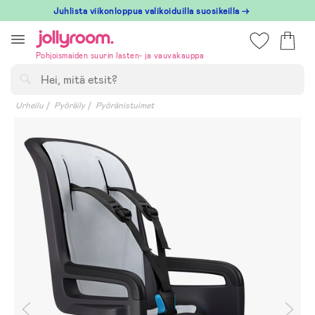
Hoppa
Juhlista viikonloppua valikoiduilla suosikeilla →
till
innehållet
Pohjoismaiden suurin lasten- ja vauvakauppa
Hae
Urheilu
Pyöräily
Pyöränistuimet