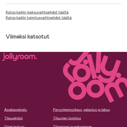
Katso kaikki maksuvaihtoehdot täältä
Katso kaikki toimitusvaihtoehdot täältä
Viimeksi katsotut
Asiakaspalvelu
Peruuttamisoikeus, palautus ja takuu
Tilausehdot
Tilausten toimitus
Omat laskuni
Tilaaminen ja maksaminen