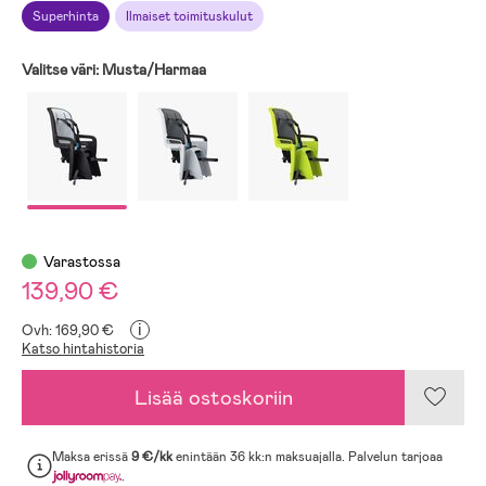
Superhinta
Ilmaiset toimituskulut
Valitse väri:
Musta/Harmaa
Varastossa
139,90 €
i
Ovh: 169,90 €
Katso hintahistoria
Lisää ostoskoriin
Maksa erissä
9 €/kk
enintään 36 kk:n maksuajalla. Palvelun tarjoaa
.