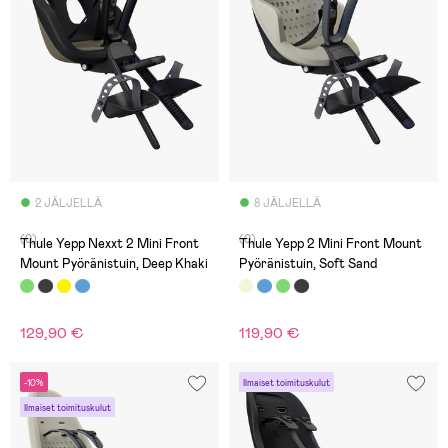
2 JÄLJELLÄ
8 JÄLJELLÄ
(0)
(0)
Thule Yepp Nexxt 2 Mini Front
Thule Yepp 2 Mini Front Mount
Mount Pyöränistuin, Deep Khaki
Pyöränistuin, Soft Sand
129,90 €
119,90 €
-10%
Ilmaiset toimituskulut
Ilmaiset toimituskulut