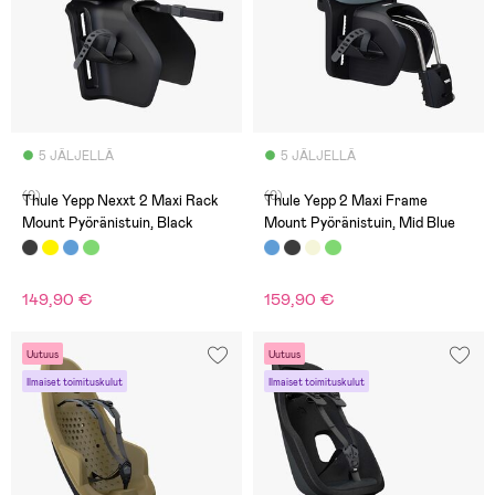
5 JÄLJELLÄ
5 JÄLJELLÄ
(0)
(0)
Thule Yepp Nexxt 2 Maxi Rack
Thule Yepp 2 Maxi Frame
Mount Pyöränistuin, Black
Mount Pyöränistuin, Mid Blue
149,90 €
159,90 €
Uutuus
Uutuus
Ilmaiset toimituskulut
Ilmaiset toimituskulut