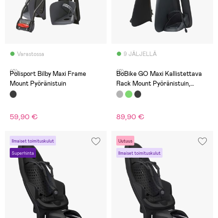
Varastossa
9 JÄLJELLÄ
(0)
(2)
Polisport Bilby Maxi Frame
BoBike GO Maxi Kallistettava
Mount Pyöränistuin
Rack Mount Pyöränistuin,
Vanilla Cup Cake
59,90 €
89,90 €
Ilmaiset toimituskulut
Uutuus
Superhinta
Ilmaiset toimituskulut