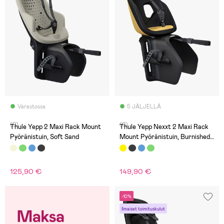
Varastossa
5 JÄLJELLÄ
(0)
(0)
Thule Yepp 2 Maxi Rack Mount
Thule Yepp Nexxt 2 Maxi Rack
Pyöränistuin, Soft Sand
Mount Pyöränistuin, Burnished
Yellow
125,90 €
149,90 €
-10%
Ilmaiset toimituskulut