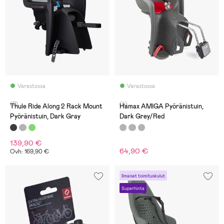
Varastossa
Varastossa
(2)
(4)
Thule Ride Along 2 Rack Mount
Hamax AMIGA Pyöränistuin,
Pyöränistuin, Dark Gray
Dark Grey/Red
139,90 €
64,90 €
Ovh: 169,90 €
Ilmaiset toimituskulut
Superhinta