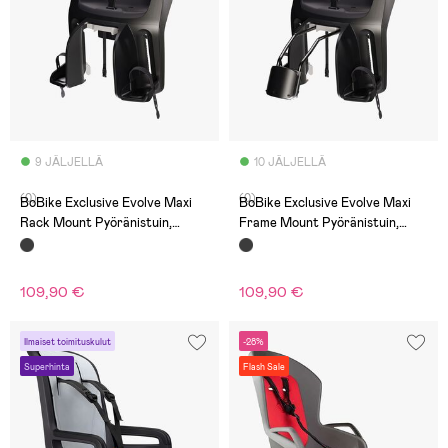
9 JÄLJELLÄ
10 JÄLJELLÄ
(0)
(0)
BoBike Exclusive Evolve Maxi
BoBike Exclusive Evolve Maxi
Rack Mount Pyöränistuin,
Frame Mount Pyöränistuin,
Urban Black
Urban Black
109,90 €
109,90 €
Ilmaiset toimituskulut
-28%
Superhinta
Flash Sale