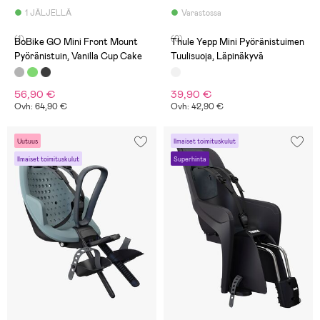
1 JÄLJELLÄ
Varastossa
(1)
(0)
BoBike GO Mini Front Mount
Thule Yepp Mini Pyöränistuimen
Pyöränistuin, Vanilla Cup Cake
Tuulisuoja, Läpinäkyvä
56,90 €
39,90 €
Ovh: 64,90 €
Ovh: 42,90 €
Uutuus
Ilmaiset toimituskulut
Ilmaiset toimituskulut
Superhinta