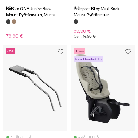
(0)
(0)
BoBike ONE Junior Rack
Polisport Bilby Maxi Rack
Mount Pyöränistuin, Musta
Mount Pyöränistuin
59,90 €
79,90 €
Ovh: 74,90 €
-20%
Uutuus
Ilmaiset toimituskulut
4 JÄLJELLÄ
4 JÄLJELLÄ