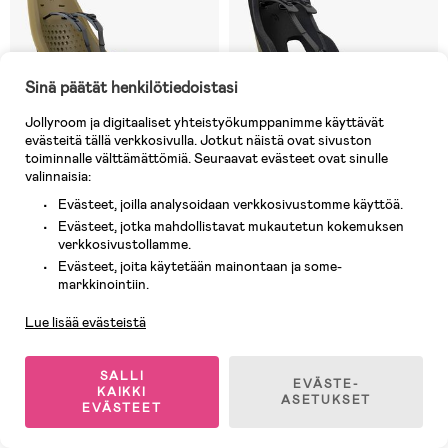
Sinä päätät henkilötiedoistasi
Jollyroom ja digitaaliset yhteistyökumppanimme käyttävät
evästeitä tällä verkkosivulla. Jotkut näistä ovat sivuston
toiminnalle välttämättömiä. Seuraavat evästeet ovat sinulle
valinnaisia:
Evästeet, joilla analysoidaan verkkosivustomme käyttöä.
Evästeet, jotka mahdollistavat mukautetun kokemuksen
verkkosivustollamme.
10 JÄLJELLÄ
5 JÄLJELLÄ
Evästeet, joita käytetään mainontaan ja some-
Asiakaspalvelu
(0)
(0)
markkinointiin.
Thule Yepp 2 Maxi Rack Mount
Thule Yepp Nexxt 2 Maxi Rack
Pyöränistuin, Nutria Green
Mount Pyöränistuin, Deep Khaki
Lue lisää evästeistä
139,90 €
149,90 €
SALLI
EVÄSTE-
KAIKKI
ASETUKSET
EVÄSTEET
Ilmaiset toimituskulut
-10%