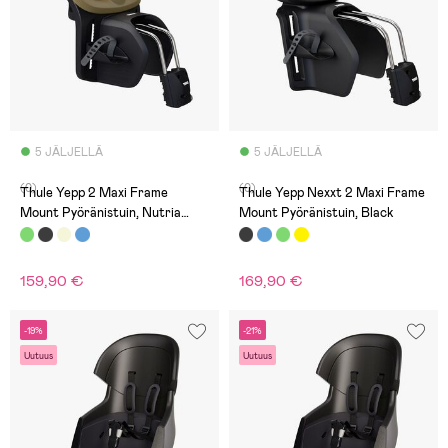
5 JÄLJELLÄ
5 JÄLJELLÄ
(0)
(0)
Thule Yepp 2 Maxi Frame
Thule Yepp Nexxt 2 Maxi Frame
Mount Pyöränistuin, Nutria
Mount Pyöränistuin, Black
Green
159,90 €
169,90 €
-19%
-21%
Uutuus
Uutuus