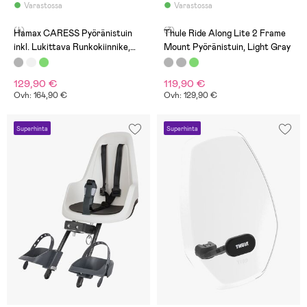
Varastossa
Varastossa
(4)
(3)
Hamax CARESS Pyöränistuin
Thule Ride Along Lite 2 Frame
inkl. Lukittava Runkokiinnike,
Mount Pyöränistuin, Light Gray
Grey/White/Mint
129,90 €
119,90 €
Ovh: 164,90 €
Ovh: 129,90 €
Superhinta
Superhinta