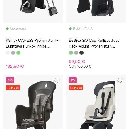
Varastossa
5 JÄLJELLÄ
(4)
(2)
Hamax CARESS Pyöränistuin +
BoBike GO Maxi Kallistettava
Lukittava Runkokiinnike,
Rack Mount Pyöränistuin,
White/Black
Marshmallow Mint
99,90 €
182,90 €
Ovh: 109,90 €
-22%
-18%
Flash Sale
Flash Sale