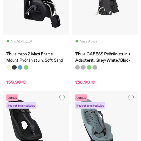
5 JÄLJELLÄ
Varastossa
(0)
(7)
Thule Yepp 2 Maxi Frame
Thule CARESS Pyöränistuin +
Mount Pyöränistuin, Soft Sand
Adapterit, Grey/White/Black
159,90 €
138,90 €
Uutuus
Uutuus
Ilmaiset toimituskulut
Ilmaiset toimituskulut