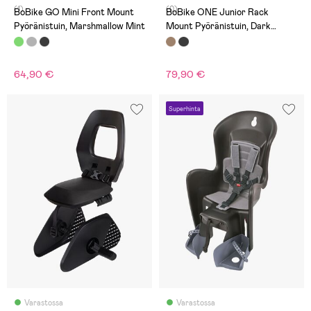
(1)
(0)
BoBike GO Mini Front Mount
BoBike ONE Junior Rack
Pyöränistuin, Marshmallow Mint
Mount Pyöränistuin, Dark
Brown
64,90 €
79,90 €
Superhinta
Varastossa
Varastossa