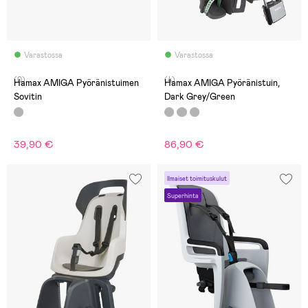
Varastossa
Varastossa
(0)
(4)
Hamax AMIGA Pyöränistuimen
Hamax AMIGA Pyöränistuin,
Sovitin
Dark Grey/Green
39,90 €
86,90 €
Ilmaiset toimituskulut
Superhinta