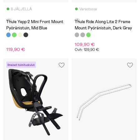
8 JÄLJELLÄ
Varastossa
(0)
(3)
Thule Yepp 2 Mini Front Mount
Thule Ride Along Lite 2 Frame
Pyöränistuin, Mid Blue
Mount Pyöränistuin, Dark Gray
109,90 €
119,90 €
Ovh: 129,90 €
Ilmaiset toimituskulut