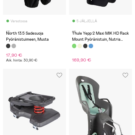
Varastossa
5 JÄLJELLÄ
(1)
(1)
North 13.5 Sadesuoja
Thule Yepp 2 Maxi MIK HD Rack
Pyöränistuimeen, Musta
Mount Pyöränistuin, Nutria
Green
17,90 €
169,90 €
Aik. hinta: 30,90 €