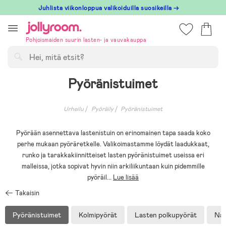
Hoppa
Juhlista viikonloppua valikoiduilla suosikeilla →
till
innehållet
Pohjoismaiden suurin lasten- ja vauvakauppa
Hae
Pyöränistuimet
Urheilu
Pyöräily
Pyöränistuimet
Pyörään asennettava lastenistuin on erinomainen tapa saada koko
perhe mukaan pyöräretkelle. Valikoimastamme löydät laadukkaat,
runko ja tarakkakiinnitteiset lasten pyöränistuimet useissa eri
malleissa, jotka sopivat hyvin niin arkiliikuntaan kuin pidemmille
pyöräil
...
Lue lisää
Takaisin
Pyöränistuimet
Kolmipyörät
Lasten polkupyörät
Nai