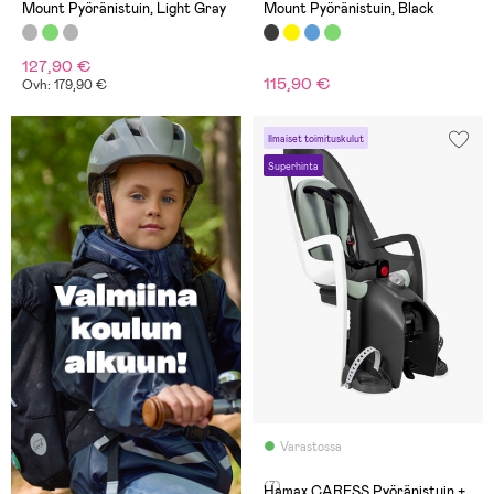
Mount Pyöränistuin, Light Gray
Mount Pyöränistuin, Black
127,90 €
115,90 €
Ovh: 179,90 €
Ilmaiset toimituskulut
Superhinta
Varastossa
(7)
Hamax CARESS Pyöränistuin +