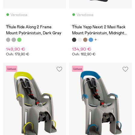
Varastossa
Varastossa
(2)
(0)
Thule Ride Along 2 Frame
Thule Yepp Nexxt 2 Maxi Rack
Mount Pyöränistuin, Dark Gray
Mount Pyöränistuin, Midnight
Black
149,90 €
134,90 €
Ovh: 179,90 €
Ovh: 162,90 €
Uutuus
Uutuus