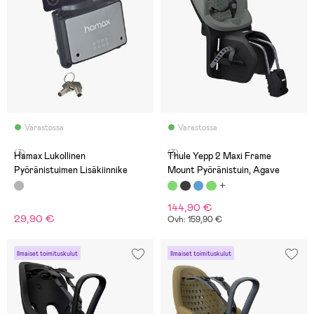
Varastossa
Varastossa
(3)
(3)
Hamax Lukollinen
Thule Yepp 2 Maxi Frame
Pyöränistuimen Lisäkiinnike
Mount Pyöränistuin, Agave
144,90 €
29,90 €
Ovh: 159,90 €
Ilmaiset toimituskulut
Ilmaiset toimituskulut