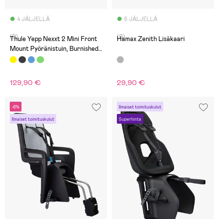
4 JÄLJELLÄ
6 JÄLJELLÄ
(0)
(0)
Thule Yepp Nexxt 2 Mini Front
Hamax Zenith Lisäkaari
Mount Pyöränistuin, Burnished
Yellow
129,90 €
29,90 €
-6%
Ilmaiset toimituskulut
Ilmaiset toimituskulut
Superhinta