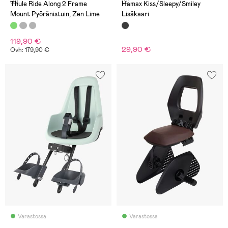
(2)
(2)
Thule Ride Along 2 Frame
Hamax Kiss/Sleepy/Smiley
Mount Pyöränistuin, Zen Lime
Lisäkaari
119,90 €
29,90 €
Ovh: 179,90 €
Varastossa
Varastossa