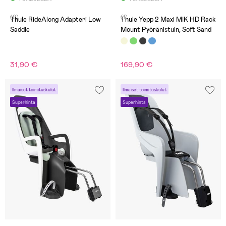
(0)
(1)
Thule RideAlong Adapteri Low
Thule Yepp 2 Maxi MIK HD Rack
Saddle
Mount Pyöränistuin, Soft Sand
31,90 €
169,90 €
Ilmaiset toimituskulut
Ilmaiset toimituskulut
Superhinta
Superhinta