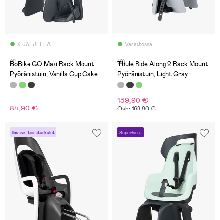
9 JÄLJELLÄ
Varastossa
(1)
(2)
BoBike GO Maxi Rack Mount
Thule Ride Along 2 Rack Mount
Pyöränistuin, Vanilla Cup Cake
Pyöränistuin, Light Gray
139,90 €
84,90 €
Ovh: 169,90 €
Ilmaiset toimituskulut
Superhinta