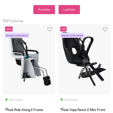
Suodata
Lajittele
149 tulosta.
-20%
-11%
Ilmaiset toimituskulut
Ilmaiset toimituskulut
Varastossa
Varastossa
(2)
(0)
Thule Ride Along 2 Frame
Thule Yepp Nexxt 2 Mini Front