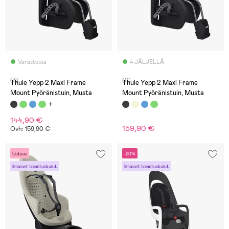
Varastossa
4 JÄLJELLÄ
(3)
(0)
Thule Yepp 2 Maxi Frame
Thule Yepp 2 Maxi Frame
Mount Pyöränistuin, Musta
Mount Pyöränistuin, Musta
144,90 €
159,90 €
Ovh: 159,90 €
Uutuus
-20%
Ilmaiset toimituskulut
Ilmaiset toimituskulut