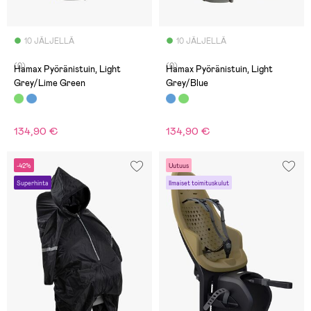
10 JÄLJELLÄ
10 JÄLJELLÄ
(0)
(0)
Hamax Pyöränistuin, Light
Hamax Pyöränistuin, Light
Grey/Lime Green
Grey/Blue
134,90 €
134,90 €
-42%
Uutuus
Superhinta
Ilmaiset toimituskulut