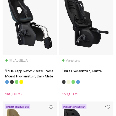
10 JÄLJELLÄ
Varastossa
(0)
(1)
Thule Yepp Nexxt 2 Maxi Frame
Thule Pyöränistuin, Musta
Mount Pyöränistuin, Dark Slate
149,90 €
169,90 €
Ilmaiset toimituskulut
Ilmaiset toimituskulut