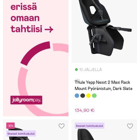
10 JÄLJELLÄ
(0)
Thule Yepp Nexxt 2 Maxi Rack
Mount Pyöränistuin, Dark Slate
134,90 €
-12%
Ilmaiset toimituskulut
Ilmaiset toimituskulut