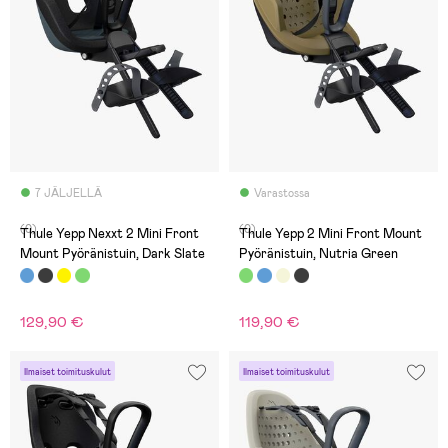
7 JÄLJELLÄ
Varastossa
(0)
(0)
Thule Yepp Nexxt 2 Mini Front
Thule Yepp 2 Mini Front Mount
Mount Pyöränistuin, Dark Slate
Pyöränistuin, Nutria Green
129,90 €
119,90 €
Ilmaiset toimituskulut
Ilmaiset toimituskulut