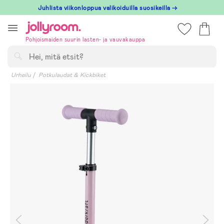
Hoppa
Juhlista viikonloppua valikoiduilla suosikeilla →
till
innehållet
Pohjoismaiden suurin lasten- ja vauvakauppa
Hae
Urheilu
Potkulaudat & Kickbiket