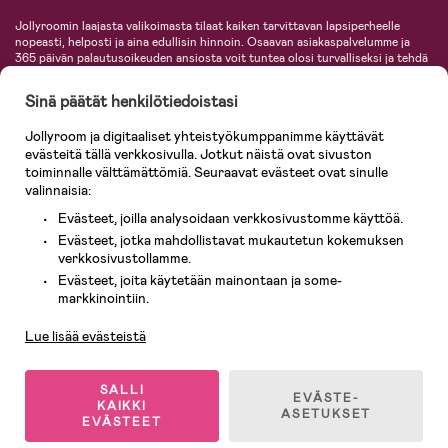
Jollyroomin laajasta valikoimasta tilaat kaiken tarvittavan lapsiperheelle
nopeasti, helposti ja aina edullisin hinnoin. Osaavan asiakaspalvelumme ja
365 päivän palautusoikeuden ansiosta voit tuntea olosi turvalliseksi ja tehdä
ostoksia hyvillä mielin. Jollyroomilta saat lastenvaunut, turvaistuimet,
vaatteet vauvoille ja lapsille, inspiroivia sisustustuotteita lastenhuoneeseen,
Sinä päätät henkilötiedoistasi
lastentarvikkeita sekä paljon muuta. Meiltä löydät lukuisia tunnettuja
tuotemerkkejä, kuten Britax, Maxi-Cosi, Baby Jogger, BabyBjörn, Didriksons,
Jollyroom ja digitaaliset yhteistyökumppanimme käyttävät
KidKraft, Ergobaby, Philips Avent, Neonate, Cybex, LEGO ja monia muita!
evästeitä tällä verkkosivulla. Jotkut näistä ovat sivuston
Tervetuloa shoppailemaan Pohjoismaiden suurimpaan lastentarvikkeiden
verkkokauppaan!
toiminnalle välttämättömiä. Seuraavat evästeet ovat sinulle
valinnaisia:
Evästeet, joilla analysoidaan verkkosivustomme käyttöä.
Evästeet, jotka mahdollistavat mukautetun kokemuksen
verkkosivustollamme.
Evästeet, joita käytetään mainontaan ja some-
Asiakaspalvelu
markkinointiin.
Lue lisää evästeistä
© 2026 Jollyroom AB. Kaikki oikeudet pidätetään.
SALLI
EVÄSTE-
KAIKKI
ASETUKSET
EVÄSTEET