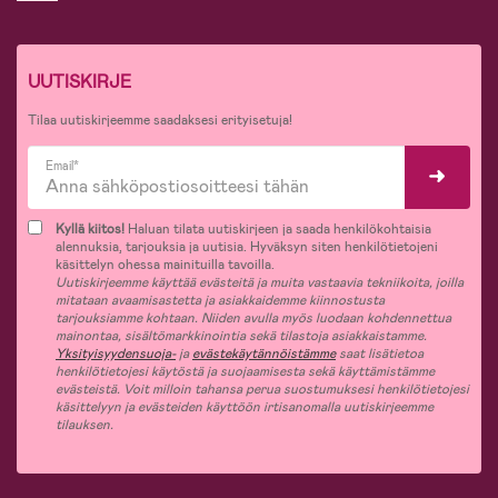
UUTISKIRJE
Tilaa uutiskirjeemme saadaksesi erityisetuja!
Email*
Kyllä kiitos!
Haluan tilata uutiskirjeen ja saada henkilökohtaisia
alennuksia, tarjouksia ja uutisia. Hyväksyn siten henkilötietojeni
käsittelyn ohessa mainituilla tavoilla.
Uutiskirjeemme käyttää evästeitä ja muita vastaavia tekniikoita, joilla
mitataan avaamisastetta ja asiakkaidemme kiinnostusta
tarjouksiamme kohtaan. Niiden avulla myös luodaan kohdennettua
mainontaa, sisältömarkkinointia sekä tilastoja asiakkaistamme.
Yksityisyydensuoja-
ja
evästekäytännöistämme
saat lisätietoa
henkilötietojesi käytöstä ja suojaamisesta sekä käyttämistämme
evästeistä. Voit milloin tahansa perua suostumuksesi henkilötietojesi
käsittelyyn ja evästeiden käyttöön irtisanomalla uutiskirjeemme
tilauksen.