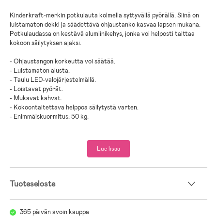
Kinderkraft-merkin potkulauta kolmella syttyvällä pyörällä. Siinä on
luistamaton dekki ja säädettävä ohjaustanko kasvaa lapsen mukana.
Potkulaudassa on kestävä alumiinikehys, jonka voi helposti taittaa
kokoon säilytyksen ajaksi.
- Ohjaustangon korkeutta voi säätää.
- Luistamaton alusta.
- Taulu LED-valojärjestelmällä.
- Loistavat pyörät.
- Mukavat kahvat.
- Kokoontaitettava helppoa säilytystä varten.
- Enimmäiskuormitus: 50 kg.
- Ikäsuositus: 2 vuotta+.
Lue lisää
- PP-muovi, nailon, alumiini, teräs.
Tuoteseloste
365 päivän avoin kauppa