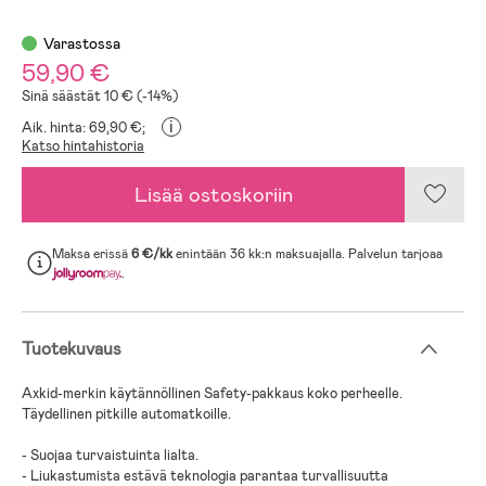
Varastossa
59,90 €
Sinä säästät 10 € (-14%)
i
Aik. hinta: 69,90 €;
Katso hintahistoria
Lisää ostoskoriin
Maksa erissä
6 €/kk
enintään 36 kk:n maksuajalla. Palvelun tarjoaa
.
Tuotekuvaus
Axkid-merkin käytännöllinen Safety-pakkaus koko perheelle.
Täydellinen pitkille automatkoille.
- Suojaa turvaistuinta lialta.
- Liukastumista estävä teknologia parantaa turvallisuutta