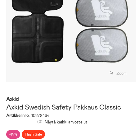
Zoom
Axkid
Axkid Swedish Safety Pakkaus Classic
Artikkelinro.
10272464
(0)
Näytä kaikki arvostelut
-14%
Flash Sale