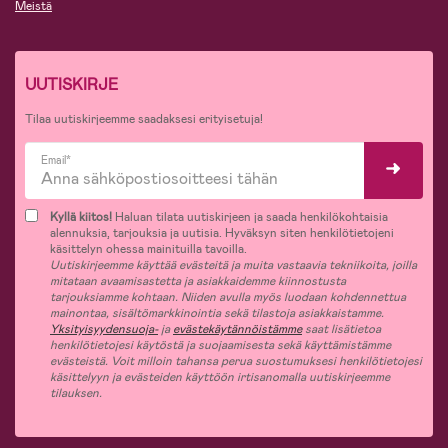
Meistä
UUTISKIRJE
Tilaa uutiskirjeemme saadaksesi erityisetuja!
Email*
Kyllä kiitos!
Haluan tilata uutiskirjeen ja saada henkilökohtaisia
alennuksia, tarjouksia ja uutisia. Hyväksyn siten henkilötietojeni
käsittelyn ohessa mainituilla tavoilla.
Uutiskirjeemme käyttää evästeitä ja muita vastaavia tekniikoita, joilla
mitataan avaamisastetta ja asiakkaidemme kiinnostusta
tarjouksiamme kohtaan. Niiden avulla myös luodaan kohdennettua
mainontaa, sisältömarkkinointia sekä tilastoja asiakkaistamme.
Yksityisyydensuoja-
ja
evästekäytännöistämme
saat lisätietoa
henkilötietojesi käytöstä ja suojaamisesta sekä käyttämistämme
evästeistä. Voit milloin tahansa perua suostumuksesi henkilötietojesi
käsittelyyn ja evästeiden käyttöön irtisanomalla uutiskirjeemme
tilauksen.