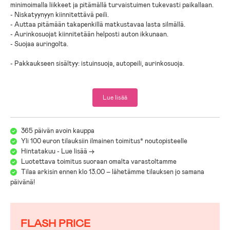
minimoimalla liikkeet ja pitämällä turvaistuimen tukevasti paikallaan.
- Niskatyynyyn kiinnitettävä peili.
- Auttaa pitämään takapenkillä matkustavaa lasta silmällä.
- Aurinkosuojat kiinnitetään helposti auton ikkunaan.
- Suojaa auringolta.
- Pakkaukseen sisältyy: istuinsuoja, autopeili, aurinkosuoja.
Lue lisää
365 päivän avoin kauppa
Yli 100 euron tilauksiin ilmainen toimitus* noutopisteelle
Hintatakuu - Lue lisää ->
Luotettava toimitus suoraan omalta varastoltamme
Tilaa arkisin ennen klo 13.00 – lähetämme tilauksen jo samana
päivänä!
FLASH PRICE