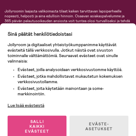
Jollyroomin laajasta valikoimasta tilaat kaiken tarvittavan lapsiperheelle
nopeasti, helposti ja aina edullisin hinnoin. Osaavan asiakaspalvelumme ja
365 päivän palautusoikeuden ansiosta voit tuntea olosi turvalliseksi ja tehdä
ostoksia hyvillä mielin. Jollyroomilta saat lastenvaunut, turvaistuimet,
vaatteet vauvoille ja lapsille, inspiroivia sisustustuotteita lastenhuoneeseen,
Sinä päätät henkilötiedoistasi
lastentarvikkeita sekä paljon muuta. Meiltä löydät lukuisia tunnettuja
tuotemerkkejä, kuten Britax, Maxi-Cosi, Baby Jogger, BabyBjörn, Didriksons,
Jollyroom ja digitaaliset yhteistyökumppanimme käyttävät
KidKraft, Ergobaby, Philips Avent, Neonate, Cybex, LEGO ja monia muita!
evästeitä tällä verkkosivulla. Jotkut näistä ovat sivuston
Tervetuloa shoppailemaan Pohjoismaiden suurimpaan lastentarvikkeiden
verkkokauppaan!
toiminnalle välttämättömiä. Seuraavat evästeet ovat sinulle
valinnaisia:
Evästeet, joilla analysoidaan verkkosivustomme käyttöä.
Evästeet, jotka mahdollistavat mukautetun kokemuksen
verkkosivustollamme.
Evästeet, joita käytetään mainontaan ja some-
Asiakaspalvelu
markkinointiin.
Lue lisää evästeistä
© 2026 Jollyroom AB. Kaikki oikeudet pidätetään.
SALLI
EVÄSTE-
KAIKKI
ASETUKSET
EVÄSTEET