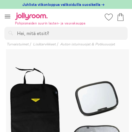
Hoppa
Juhlista viikonloppua valikoiduilla suosikeilla →
till
innehållet
Pohjoismaiden suurin lasten- ja vauvakauppa
Hae
Turvaistuimet
Lisätarvikkeet
Auton istuinsuojat & Potkusuojat