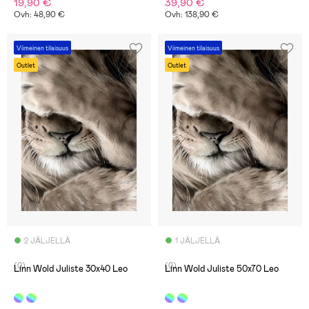
19,90 €
39,90 €
Ovh: 48,90 €
Ovh: 138,90 €
Viimeinen tilaisuus
Viimeinen tilaisuus
Outlet
Outlet
2 JÄLJELLÄ
1 JÄLJELLÄ
(0)
(0)
Linn Wold Juliste 30x40 Leo
Linn Wold Juliste 50x70 Leo