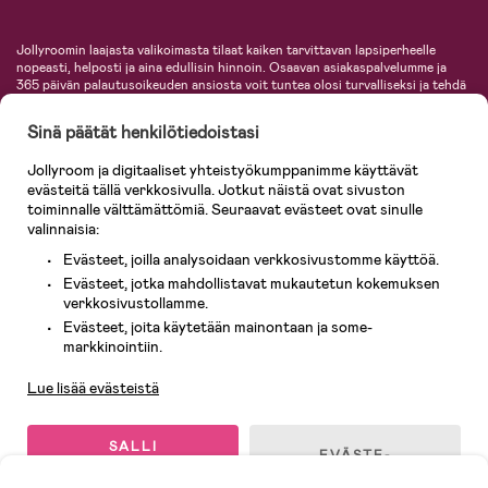
Jollyroomin laajasta valikoimasta tilaat kaiken tarvittavan lapsiperheelle
nopeasti, helposti ja aina edullisin hinnoin. Osaavan asiakaspalvelumme ja
365 päivän palautusoikeuden ansiosta voit tuntea olosi turvalliseksi ja tehdä
ostoksia hyvillä mielin. Jollyroomilta saat lastenvaunut, turvaistuimet,
vaatteet vauvoille ja lapsille, inspiroivia sisustustuotteita lastenhuoneeseen,
Sinä päätät henkilötiedoistasi
lastentarvikkeita sekä paljon muuta. Meiltä löydät lukuisia tunnettuja
tuotemerkkejä, kuten Britax, Maxi-Cosi, Baby Jogger, BabyBjörn, Didriksons,
Jollyroom ja digitaaliset yhteistyökumppanimme käyttävät
KidKraft, Ergobaby, Philips Avent, Neonate, Cybex, LEGO ja monia muita!
evästeitä tällä verkkosivulla. Jotkut näistä ovat sivuston
Tervetuloa shoppailemaan Pohjoismaiden suurimpaan lastentarvikkeiden
verkkokauppaan!
toiminnalle välttämättömiä. Seuraavat evästeet ovat sinulle
valinnaisia:
Evästeet, joilla analysoidaan verkkosivustomme käyttöä.
Evästeet, jotka mahdollistavat mukautetun kokemuksen
verkkosivustollamme.
Evästeet, joita käytetään mainontaan ja some-
Asiakaspalvelu
markkinointiin.
Lue lisää evästeistä
© 2026 Jollyroom AB. Kaikki oikeudet pidätetään.
SALLI
EVÄSTE-
KAIKKI
ASETUKSET
EVÄSTEET