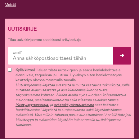
Meistä
UUTISKIRJE
Tilaa uutiskirjeemme saadaksesi erityisetuja!
Email*
Kyllä kiitos!
Haluan tilata uutiskirjeen ja saada henkilökohtaisia
alennuksia, tarjouksia ja uutisia. Hyväksyn siten henkilötietojeni
käsittelyn ohessa mainituilla tavoilla.
Uutiskirjeemme käyttää evästeitä ja muita vastaavia tekniikoita, joilla
mitataan avaamisastetta ja asiakkaidemme kiinnostusta
tarjouksiamme kohtaan. Niiden avulla myös luodaan kohdennettua
mainontaa, sisältömarkkinointia sekä tilastoja asiakkaistamme.
Yksityisyydensuoja-
ja
evästekäytännöistämme
saat lisätietoa
henkilötietojesi käytöstä ja suojaamisesta sekä käyttämistämme
evästeistä. Voit milloin tahansa perua suostumuksesi henkilötietojesi
käsittelyyn ja evästeiden käyttöön irtisanomalla uutiskirjeemme
tilauksen.