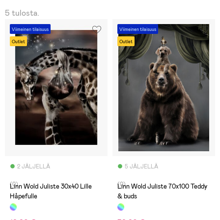
5 tulosta.
Viimeinen tilaisuus
Viimeinen tilaisuus
Outlet
Outlet
2 JÄLJELLÄ
5 JÄLJELLÄ
(0)
(0)
Linn Wold Juliste 30x40 Lille
Linn Wold Juliste 70x100 Teddy
Håpefulle
& buds