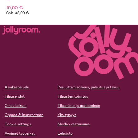
19,90 €
Ovh: 48,90 €
Asiakaspalvelu
Peruuttamisoikeus, palautus ja takuu
Tilausehdot
Tilausten toimitus
Omat laskuni
Tilaaminen ja maksaminen
Oppaat & Inspiraatiota
Yksityisyys
Cookie settings
Meidän vastuumme
Avoimet työpaikat
Lehdistö