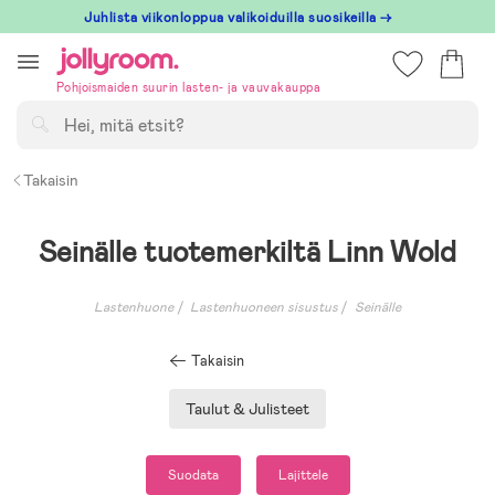
Hoppa
Juhlista viikonloppua valikoiduilla suosikeilla →
till
innehållet
Pohjoismaiden suurin lasten- ja vauvakauppa
Hae
Takaisin
Seinälle tuotemerkiltä Linn Wold
Lastenhuone
Lastenhuoneen sisustus
Seinälle
Takaisin
Taulut & Julisteet
Suodata
Lajittele