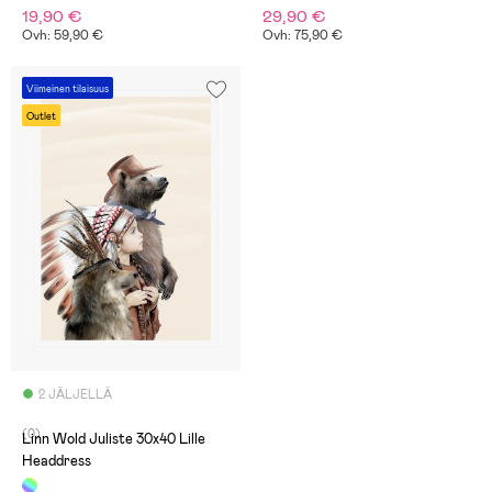
19,90 €
29,90 €
Ovh: 59,90 €
Ovh: 75,90 €
Viimeinen tilaisuus
Outlet
2 JÄLJELLÄ
(0)
Linn Wold Juliste 30x40 Lille
Headdress