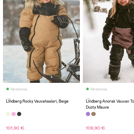
Varastossa
Varastossa
(11)
(7)
Lindberg Rocky Vauvahaalari, Beige
Lindberg Anorak Vauvan To
Dusty Mauve
101,90 €
109,90 €