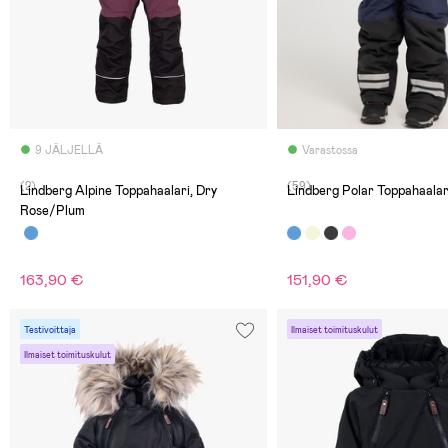
9 JÄLJELLÄ
Varastossa
(2)
(59)
Lindberg Alpine Toppahaalari, Dry
Lindberg Polar Toppahaalar
Rose/Plum
163,90 €
151,90 €
Testivoittaja
Ilmaiset toimituskulut
Ilmaiset toimituskulut