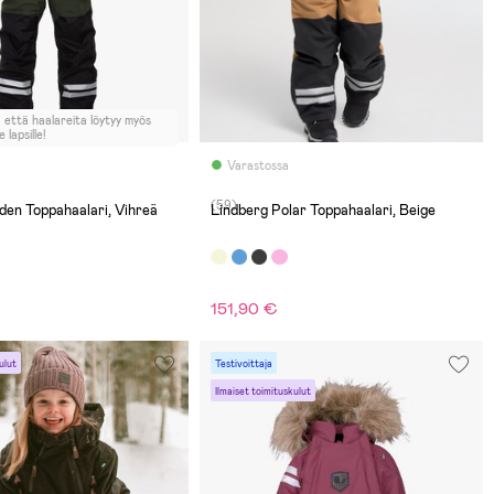
 että haalareita löytyy myös
e lapsille!
Varastossa
(59)
den Toppahaalari, Vihreä
Lindberg Polar Toppahaalari, Beige
151,90 €
ulut
Testivoittaja
Ilmaiset toimituskulut