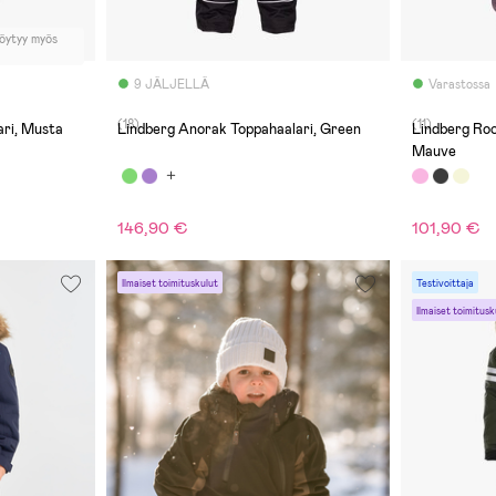
löytyy myös
9 JÄLJELLÄ
Varastossa
(18)
(11)
ari, Musta
Lindberg Anorak Toppahaalari, Green
Lindberg Roc
Mauve
146,90 €
101,90 €
Ilmaiset toimituskulut
Testivoittaja
Ilmaiset toimitusk