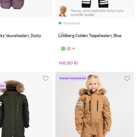
Hienoa, että haalareita löytyy myös
isommille lapsille!
Varastossa
(78)
ky Vauvahaalari, Dusty
Lindberg Colden Toppahaalari, Blue
146,90 €
Ilmaiset toimituskulut
ulut