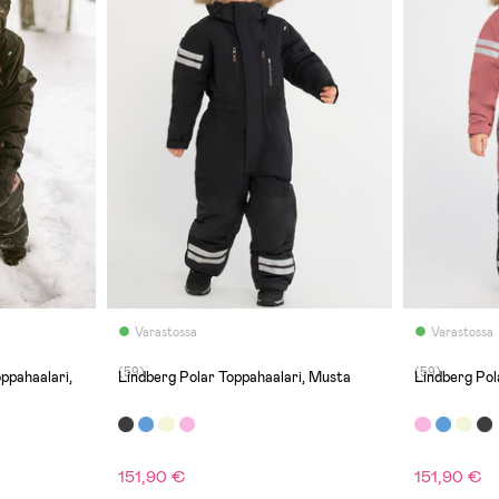
Varastossa
Varastossa
(59)
(59)
ppahaalari,
Lindberg Polar Toppahaalari, Musta
Lindberg Pol
151,90 €
151,90 €