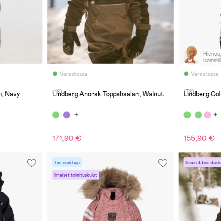
Hienoa,
isommill
Varastossa
Varastossa
(18)
(78)
i, Navy
Lindberg Anorak Toppahaalari, Walnut
Lindberg Col
171,90 €
155,90 €
Testivoittaja
Ilmaiset toimitusk
Ilmaiset toimituskulut