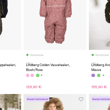
Varastossa
Varastossa
(36)
(18)
ppahaalari,
Lindberg Colden Vauvahaalari,
Lindberg Ano
Blush/Rose
Mauve
129,90 €
155,90 €
Ilmaiset toimituskulut
Ilmaiset toimitusk