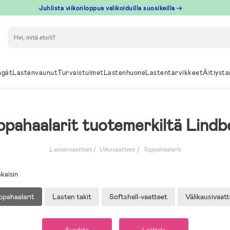
Juhlista viikonloppua valikoiduilla suosikeilla →
Hae
ngät
Lastenvaunut
Turvaistuimet
Lastenhuone
Lastentarvikkeet
Äitiysta
ppahaalarit tuotemerkiltä Lindb
Lastenvaatteet
Ulkovaatteet
Toppahaalarit
kaisin
ppahaalarit
Lasten takit
Softshell-vaatteet
Välikausivaatt