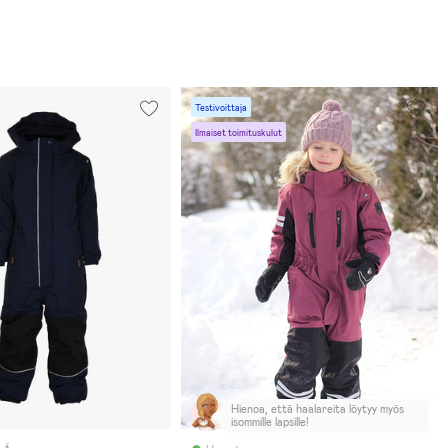
Testivoittaja
Ilmaiset toimituskulut
Hienoa, että haalareita löytyy myös
isommille lapsille!