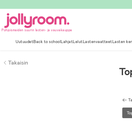
Hoppa
till
innehållet
Pohjoismaiden suurin lasten- ja vauvakauppa
Uutuudet
Back to school
Lahjat
Lelut
Lastenvaatteet
Lasten ke
Takaisin
To
Ta
To