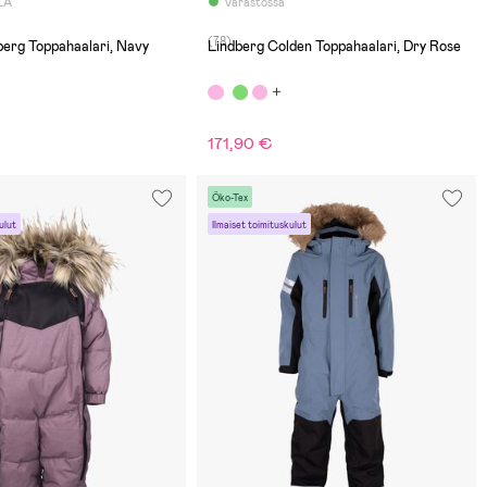
LÄ
Varastossa
(78)
berg Toppahaalari, Navy
Lindberg Colden Toppahaalari, Dry Rose
171,90 €
Öko-Tex
ulut
Ilmaiset toimituskulut