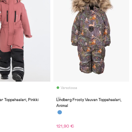
Varastossa
(8)
ar Toppahaalari, Pinkki
Lindberg Frosty Vauvan Toppahaalari,
Animal
121,90 €