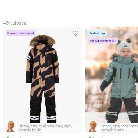
49 tulosta.
Ilmaiset toimituskulut
Testivoittaja
Ilmaiset toimituskulut
Hienoa, että haalareita löytyy myös
Hienoa, että haalareita 
isommille lapsille!
isommille lapsille!