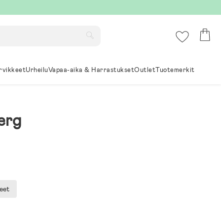
rvikkeet
Urheilu
Vapaa-aika & Harrastukset
Outlet
Tuotemerkit
erg
eet