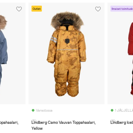
Outlet
Ilmaiset toimitusk
Varastossa
1 JÄLJELL
(5)
(6)
pahaalari,
Lindberg Camo Vauvan Toppahaalari,
Lindberg Ice
Yellow