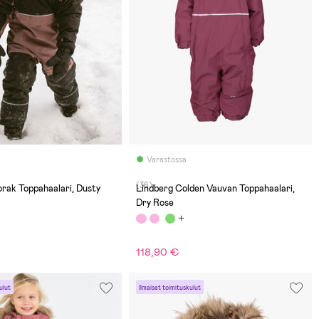
Varastossa
(36)
rak Toppahaalari, Dusty
Lindberg Colden Vauvan Toppahaalari,
Dry Rose
118,90 €
ulut
Ilmaiset toimituskulut