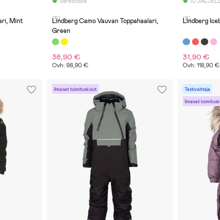
Varastossa
10 JÄLJEL
(5)
(6)
ri, Mint
Lindberg Camo Vauvan Toppahaalari,
Lindberg Ice
Green
36,90 €
31,90 €
Ovh: 98,90 €
Ovh: 118,90 €
Ilmaiset toimituskulut
Testivoittaja
Ilmaiset toimitusk