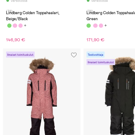
Varastossa
Varastossa
(78)
(78)
Lindberg Colden Toppahaalari,
Lindberg Colden Toppahaala
Beige/Black
Green
146,90 €
171,90 €
Ilmaiset toimituskulut
Testivoittaja
Ilmaiset toimituskulut