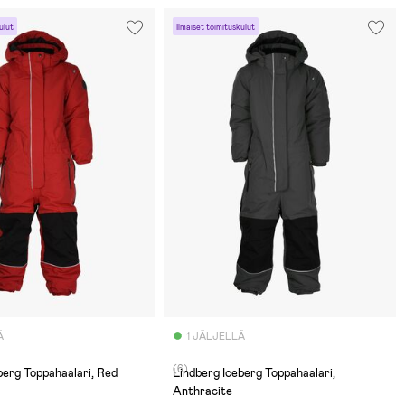
ulut
Ilmaiset toimituskulut
Ä
1 JÄLJELLÄ
(6)
berg Toppahaalari, Red
Lindberg Iceberg Toppahaalari,
Anthracite