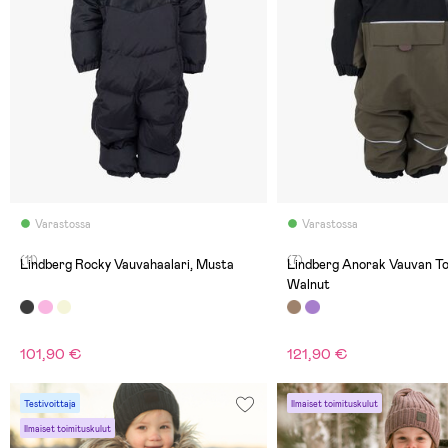
Varastossa
Varastossa
(11)
(7)
Lindberg Rocky Vauvahaalari, Musta
Lindberg Anorak Vauvan To
Walnut
101,90 €
121,90 €
Testivoittaja
Ilmaiset toimituskulut
Ilmaiset toimituskulut