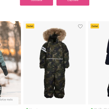
Suodata
Lajittele
Outlet
Outlet
löytyy myös