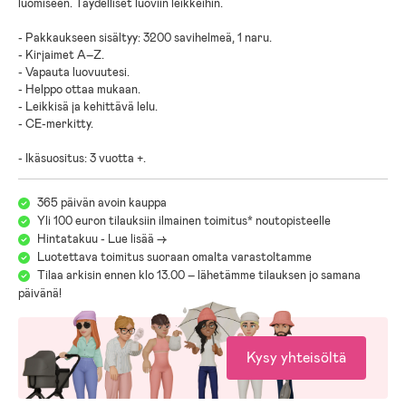
luomiseen. Täydelliset luoviin leikkeihin.
- Pakkaukseen sisältyy: 3200 savihelmeä, 1 naru.
- Kirjaimet A–Z.
- Vapauta luovuutesi.
- Helppo ottaa mukaan.
- Leikkisä ja kehittävä lelu.
- CE-merkitty.
- Ikäsuositus: 3 vuotta +.
365 päivän avoin kauppa
Yli 100 euron tilauksiin ilmainen toimitus* noutopisteelle
Hintatakuu - Lue lisää ->
Luotettava toimitus suoraan omalta varastoltamme
Tilaa arkisin ennen klo 13.00 – lähetämme tilauksen jo samana
päivänä!
Kysy yhteisöltä