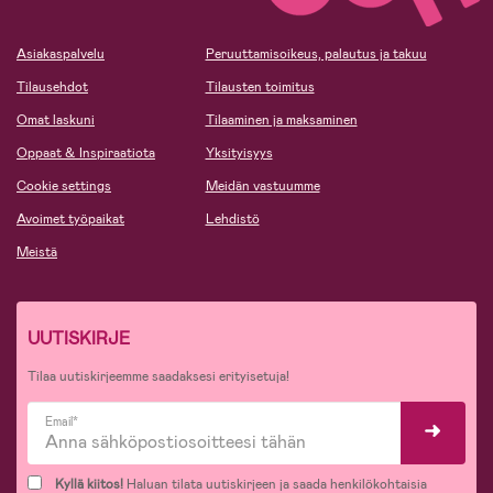
Asiakaspalvelu
Peruuttamisoikeus, palautus ja takuu
Tilausehdot
Tilausten toimitus
Omat laskuni
Tilaaminen ja maksaminen
Oppaat & Inspiraatiota
Yksityisyys
Cookie settings
Meidän vastuumme
Avoimet työpaikat
Lehdistö
Meistä
UUTISKIRJE
Tilaa uutiskirjeemme saadaksesi erityisetuja!
Email*
Kyllä kiitos!
Haluan tilata uutiskirjeen ja saada henkilökohtaisia