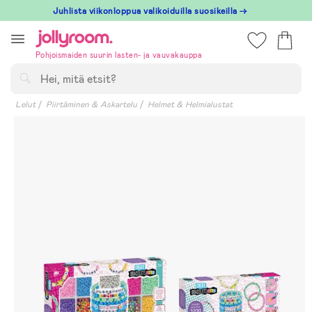
Hoppa
Juhlista viikonloppua valikoiduilla suosikeilla →
till
innehållet
Pohjoismaiden suurin lasten- ja vauvakauppa
Hae
Lelut
Piirtäminen & Askartelu
Helmet & Helmialustat