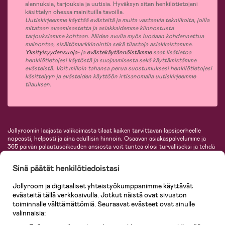
alennuksia, tarjouksia ja uutisia. Hyväksyn siten henkilötietojeni
käsittelyn ohessa mainituilla tavoilla.
Uutiskirjeemme käyttää evästeitä ja muita vastaavia tekniikoita, joilla
mitataan avaamisastetta ja asiakkaidemme kiinnostusta
tarjouksiamme kohtaan. Niiden avulla myös luodaan kohdennettua
mainontaa, sisältömarkkinointia sekä tilastoja asiakkaistamme.
Yksityisyydensuoja-
ja
evästekäytännöistämme
saat lisätietoa
henkilötietojesi käytöstä ja suojaamisesta sekä käyttämistämme
evästeistä. Voit milloin tahansa perua suostumuksesi henkilötietojesi
käsittelyyn ja evästeiden käyttöön irtisanomalla uutiskirjeemme
tilauksen.
Jollyroomin laajasta valikoimasta tilaat kaiken tarvittavan lapsiperheelle
nopeasti, helposti ja aina edullisin hinnoin. Osaavan asiakaspalvelumme ja
365 päivän palautusoikeuden ansiosta voit tuntea olosi turvalliseksi ja tehdä
ostoksia hyvillä mielin. Jollyroomilta saat lastenvaunut, turvaistuimet,
vaatteet vauvoille ja lapsille, inspiroivia sisustustuotteita lastenhuoneeseen,
Sinä päätät henkilötiedoistasi
lastentarvikkeita sekä paljon muuta. Meiltä löydät lukuisia tunnettuja
tuotemerkkejä, kuten Britax, Maxi-Cosi, Baby Jogger, BabyBjörn, Didriksons,
Jollyroom ja digitaaliset yhteistyökumppanimme käyttävät
KidKraft, Ergobaby, Philips Avent, Neonate, Cybex, LEGO ja monia muita!
evästeitä tällä verkkosivulla. Jotkut näistä ovat sivuston
Tervetuloa shoppailemaan Pohjoismaiden suurimpaan lastentarvikkeiden
verkkokauppaan!
toiminnalle välttämättömiä. Seuraavat evästeet ovat sinulle
valinnaisia: