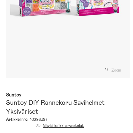
Zoom
Suntoy
Suntoy DIY Rannekoru Savihelmet
Yksiväriset
Artikkelinro.
10298397
(0)
Näytä kaikki arvostelut