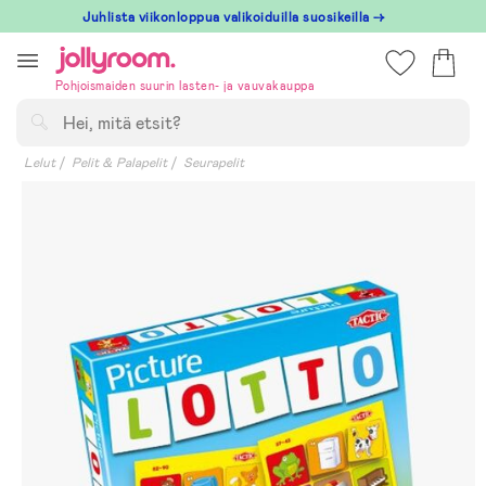
Hoppa
Juhlista viikonloppua valikoiduilla suosikeilla →
till
innehållet
Pohjoismaiden suurin lasten- ja vauvakauppa
Hae
Lelut
Pelit & Palapelit
Seurapelit