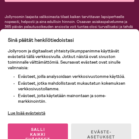
Jollyroomin laajasta valikoimasta tilaat kaiken tarvittavan lapsiperheelle
nopeasti, helposti ja aina edullisin hinnoin. Osaavan asiakaspalvelumme ja
365 päivän palautusoikeuden ansiosta voit tuntea olosi turvalliseksi ja tehdä
ostoksia hyvillä mielin. Jollyroomilta saat lastenvaunut, turvaistuimet,
vaatteet vauvoille ja lapsille, inspiroivia sisustustuotteita lastenhuoneeseen,
Sinä päätät henkilötiedoistasi
lastentarvikkeita sekä paljon muuta. Meiltä löydät lukuisia tunnettuja
tuotemerkkejä, kuten Britax, Maxi-Cosi, Baby Jogger, BabyBjörn, Didriksons,
Jollyroom ja digitaaliset yhteistyökumppanimme käyttävät
KidKraft, Ergobaby, Philips Avent, Neonate, Cybex, LEGO ja monia muita!
evästeitä tällä verkkosivulla. Jotkut näistä ovat sivuston
Tervetuloa shoppailemaan Pohjoismaiden suurimpaan lastentarvikkeiden
verkkokauppaan!
toiminnalle välttämättömiä. Seuraavat evästeet ovat sinulle
valinnaisia:
Evästeet, joilla analysoidaan verkkosivustomme käyttöä.
Evästeet, jotka mahdollistavat mukautetun kokemuksen
verkkosivustollamme.
Evästeet, joita käytetään mainontaan ja some-
Asiakaspalvelu
markkinointiin.
Lue lisää evästeistä
© 2026 Jollyroom AB. Kaikki oikeudet pidätetään.
SALLI
EVÄSTE-
KAIKKI
ASETUKSET