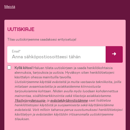
Meistä
UUTISKIRJE
Tilaa uutiskirjeemme saadaksesi erityisetuja!
Email*
Kyllä kiitos!
Haluan tilata uutiskirjeen ja saada henkilökohtaisia
alennuksia, tarjouksia ja uutisia. Hyväksyn siten henkilötietojeni
käsittelyn ohessa mainituilla tavoilla.
Uutiskirjeemme käyttää evästeitä ja muita vastaavia tekniikoita, joilla
mitataan avaamisastetta ja asiakkaidemme kiinnostusta
tarjouksiamme kohtaan. Niiden avulla myös luodaan kohdennettua
mainontaa, sisältömarkkinointia sekä tilastoja asiakkaistamme.
Yksityisyydensuoja-
ja
evästekäytännöistämme
saat lisätietoa
henkilötietojesi käytöstä ja suojaamisesta sekä käyttämistämme
evästeistä. Voit milloin tahansa perua suostumuksesi henkilötietojesi
käsittelyyn ja evästeiden käyttöön irtisanomalla uutiskirjeemme
tilauksen.