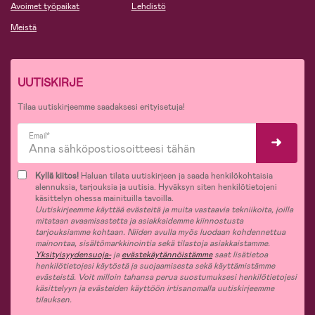
Avoimet työpaikat
Lehdistö
Meistä
UUTISKIRJE
Tilaa uutiskirjeemme saadaksesi erityisetuja!
Email*
Kyllä kiitos!
Haluan tilata uutiskirjeen ja saada henkilökohtaisia
alennuksia, tarjouksia ja uutisia. Hyväksyn siten henkilötietojeni
käsittelyn ohessa mainituilla tavoilla.
Uutiskirjeemme käyttää evästeitä ja muita vastaavia tekniikoita, joilla
mitataan avaamisastetta ja asiakkaidemme kiinnostusta
tarjouksiamme kohtaan. Niiden avulla myös luodaan kohdennettua
mainontaa, sisältömarkkinointia sekä tilastoja asiakkaistamme.
Yksityisyydensuoja-
ja
evästekäytännöistämme
saat lisätietoa
henkilötietojesi käytöstä ja suojaamisesta sekä käyttämistämme
evästeistä. Voit milloin tahansa perua suostumuksesi henkilötietojesi
käsittelyyn ja evästeiden käyttöön irtisanomalla uutiskirjeemme
tilauksen.