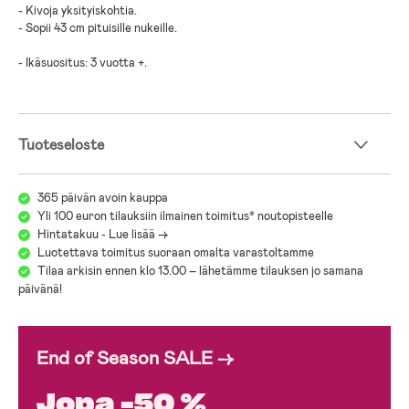
- Kivoja yksityiskohtia.
- Sopii 43 cm pituisille nukeille.
- Ikäsuositus: 3 vuotta +.
Tuoteseloste
365 päivän avoin kauppa
Yli 100 euron tilauksiin ilmainen toimitus* noutopisteelle
Hintatakuu - Lue lisää ->
Luotettava toimitus suoraan omalta varastoltamme
Tilaa arkisin ennen klo 13.00 – lähetämme tilauksen jo samana
päivänä!
End of Season SALE →
Jopa -50 %