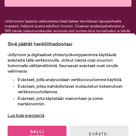
Jollyroomin laajasta valikoimasta tilaat kaiken tarvittavan lapsiperheelle
nopeasti, helposti ja aina edullisin hinnoin. Osaavan asiakaspalvelumme ja
365 päivän palautusoikeuden ansiosta voit tuntea olosi turvalliseksi ja tehdä
ostoksia hyvillä mielin. Jollyroomilta saat lastenvaunut, turvaistuimet,
vaatteet vauvoille ja lapsille, inspiroivia sisustustuotteita lastenhuoneeseen,
Sinä päätät henkilötiedoistasi
lastentarvikkeita sekä paljon muuta. Meiltä löydät lukuisia tunnettuja
tuotemerkkejä, kuten Britax, Maxi-Cosi, Baby Jogger, BabyBjörn, Didriksons,
Jollyroom ja digitaaliset yhteistyökumppanimme käyttävät
KidKraft, Ergobaby, Philips Avent, Neonate, Cybex, LEGO ja monia muita!
evästeitä tällä verkkosivulla. Jotkut näistä ovat sivuston
Tervetuloa shoppailemaan Pohjoismaiden suurimpaan lastentarvikkeiden
verkkokauppaan!
toiminnalle välttämättömiä. Seuraavat evästeet ovat sinulle
valinnaisia:
Evästeet, joilla analysoidaan verkkosivustomme käyttöä.
Evästeet, jotka mahdollistavat mukautetun kokemuksen
verkkosivustollamme.
Evästeet, joita käytetään mainontaan ja some-
Asiakaspalvelu
markkinointiin.
Lue lisää evästeistä
© 2026 Jollyroom AB. Kaikki oikeudet pidätetään.
SALLI
EVÄSTE-