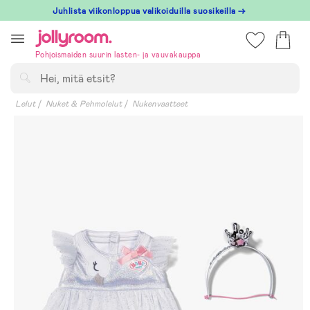
Hoppa
Juhlista viikonloppua valikoiduilla suosikeilla →
till
innehållet
Pohjoismaiden suurin lasten- ja vauvakauppa
Hae
Lelut
Nuket & Pehmolelut
Nukenvaatteet