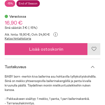
-15%
End of Season
Varastossa
16,90 €
Sinä säästät 3 € (-15%)
i
Aik. hinta: 19,90 €;
Ovh: 24,90 €
Katso hintahistoria
Lisää ostoskoriin
Tuotekuvaus
BABY born -merkin kiva ballerina asu hohtavilla tylliyksityiskohdilla.
Siinä on mekko yhteensopivilla ballerinakengöillä ja panta kivalla
kruunulla päällä. Täydellinen moniin mielikuvitusleikkeihin nuken
kanssa.
- Pakkaukseen sisältyy: 1 mekko, 1 panta, 1 pari ballerinakenkiä.
- Tarranauhakiinnitys.