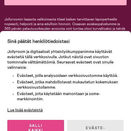
Jollyroomin laajasta valikoimasta tilaat kaiken tarvittavan lapsiperheelle
nopeasti, helposti ja aina edullisin hinnoin. Osaavan asiakaspalvelumme ja
365 päivän palautusoikeuden ansiosta voit tuntea olosi turvalliseksi ja tehdä
ostoksia hyvillä mielin. Jollyroomilta saat lastenvaunut, turvaistuimet,
vaatteet vauvoille ja lapsille, inspiroivia sisustustuotteita lastenhuoneeseen,
Sinä päätät henkilötiedoistasi
lastentarvikkeita sekä paljon muuta. Meiltä löydät lukuisia tunnettuja
tuotemerkkejä, kuten Britax, Maxi-Cosi, Baby Jogger, BabyBjörn, Didriksons,
Jollyroom ja digitaaliset yhteistyökumppanimme käyttävät
KidKraft, Ergobaby, Philips Avent, Neonate, Cybex, LEGO ja monia muita!
evästeitä tällä verkkosivulla. Jotkut näistä ovat sivuston
Tervetuloa shoppailemaan Pohjoismaiden suurimpaan lastentarvikkeiden
verkkokauppaan!
toiminnalle välttämättömiä. Seuraavat evästeet ovat sinulle
valinnaisia:
Evästeet, joilla analysoidaan verkkosivustomme käyttöä.
Evästeet, jotka mahdollistavat mukautetun kokemuksen
verkkosivustollamme.
Evästeet, joita käytetään mainontaan ja some-
Asiakaspalvelu
markkinointiin.
Lue lisää evästeistä
© 2026 Jollyroom AB. Kaikki oikeudet pidätetään.
SALLI
EVÄSTE-
KAIKKI