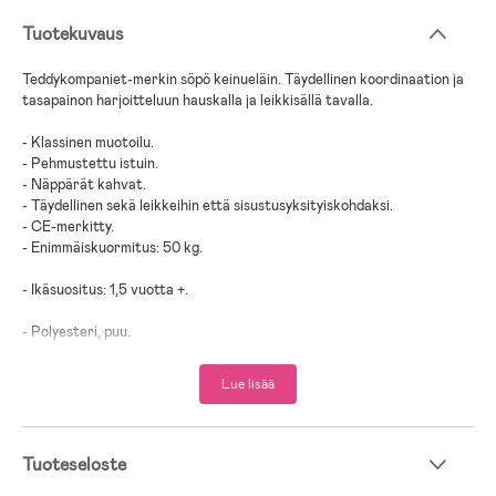
Tuotekuvaus
Teddykompaniet-merkin söpö keinueläin. Täydellinen koordinaation ja
tasapainon harjoitteluun hauskalla ja leikkisällä tavalla.
- Klassinen muotoilu.
- Pehmustettu istuin.
- Näppärät kahvat.
- Täydellinen sekä leikkeihin että sisustusyksityiskohdaksi.
- CE-merkitty.
- Enimmäiskuormitus: 50 kg.
- Ikäsuositus: 1,5 vuotta +.
- Polyesteri, puu.
Lue lisää
Tuoteseloste