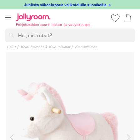
Hoppa
Juhlista viikonloppua valikoiduilla suosikeilla →
till
innehållet
Pohjoismaiden suurin lasten- ja vauvakauppa
Hae
Lelut
Keinuhevoset & Keinueläimet
Keinueläimet