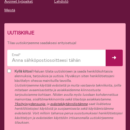
Avoimet työpaikat
Lehdistö
Meistä
UUTISKIRJE
Tilaa uutiskirjeemme saadaksesi erityisetuja!
Email*
Kyllä kiitos!
Haluan tilata uutiskirjeen ja saada henkilökohtaisia
alennuksia, tarjouksia ja uutisia. Hyväksyn siten henkilötietojeni
käsittelyn ohessa mainituilla tavoilla.
Uutiskirjeemme käyttää evästeitä ja muita vastaavia tekniikoita, joilla
mitataan avaamisastetta ja asiakkaidemme kiinnostusta
tarjouksiamme kohtaan. Niiden avulla myös luodaan kohdennettua
mainontaa, sisältömarkkinointia sekä tilastoja asiakkaistamme.
Yksityisyydensuoja-
ja
evästekäytännöistämme
saat lisätietoa
henkilötietojesi käytöstä ja suojaamisesta sekä käyttämistämme
evästeistä. Voit milloin tahansa perua suostumuksesi henkilötietojesi
käsittelyyn ja evästeiden käyttöön irtisanomalla uutiskirjeemme
tilauksen.