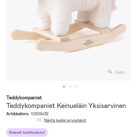
Zoom
Teddykompaniet
Teddykompaniet Keinueläin Yksisarvinen
Artikkelinro.
10309432
(0)
Näytä kaikki arvostelut
Ilmaiset toimituskulut