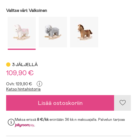
Valitse väri:
Valkoinen
3 JÄLJELLÄ
109,90 €
i
Ovh: 129,90 €
Katso hintahistoria
Lisää ostoskoriin
Maksa erissä
8 €/kk
enintään 36 kk:n maksuajalla. Palvelun tarjoaa
.