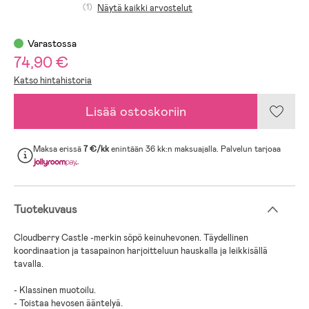
(1)
Näytä kaikki arvostelut
Varastossa
74,90 €
Katso hintahistoria
Lisää ostoskoriin
Maksa erissä
7 €/kk
enintään 36 kk:n maksuajalla. Palvelun tarjoaa
.
Tuotekuvaus
Cloudberry Castle -merkin söpö keinuhevonen. Täydellinen
koordinaation ja tasapainon harjoitteluun hauskalla ja leikkisällä
tavalla.
- Klassinen muotoilu.
- Toistaa hevosen ääntelyä.