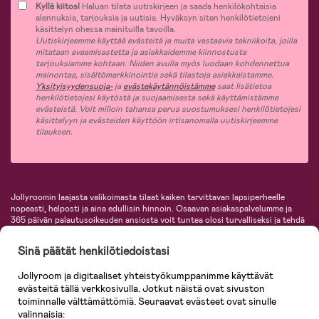
Kyllä kiitos!
Haluan tilata uutiskirjeen ja saada henkilökohtaisia
alennuksia, tarjouksia ja uutisia. Hyväksyn siten henkilötietojeni
käsittelyn ohessa mainituilla tavoilla.
Uutiskirjeemme käyttää evästeitä ja muita vastaavia tekniikoita, joilla
mitataan avaamisastetta ja asiakkaidemme kiinnostusta
tarjouksiamme kohtaan. Niiden avulla myös luodaan kohdennettua
mainontaa, sisältömarkkinointia sekä tilastoja asiakkaistamme.
Yksityisyydensuoja-
ja
evästekäytännöistämme
saat lisätietoa
henkilötietojesi käytöstä ja suojaamisesta sekä käyttämistämme
evästeistä. Voit milloin tahansa perua suostumuksesi henkilötietojesi
käsittelyyn ja evästeiden käyttöön irtisanomalla uutiskirjeemme
tilauksen.
Jollyroomin laajasta valikoimasta tilaat kaiken tarvittavan lapsiperheelle
nopeasti, helposti ja aina edullisin hinnoin. Osaavan asiakaspalvelumme ja
365 päivän palautusoikeuden ansiosta voit tuntea olosi turvalliseksi ja tehdä
ostoksia hyvillä mielin. Jollyroomilta saat lastenvaunut, turvaistuimet,
vaatteet vauvoille ja lapsille, inspiroivia sisustustuotteita lastenhuoneeseen,
Sinä päätät henkilötiedoistasi
lastentarvikkeita sekä paljon muuta. Meiltä löydät lukuisia tunnettuja
tuotemerkkejä, kuten Britax, Maxi-Cosi, Baby Jogger, BabyBjörn, Didriksons,
Jollyroom ja digitaaliset yhteistyökumppanimme käyttävät
KidKraft, Ergobaby, Philips Avent, Neonate, Cybex, LEGO ja monia muita!
evästeitä tällä verkkosivulla. Jotkut näistä ovat sivuston
Tervetuloa shoppailemaan Pohjoismaiden suurimpaan lastentarvikkeiden
verkkokauppaan!
toiminnalle välttämättömiä. Seuraavat evästeet ovat sinulle
valinnaisia: