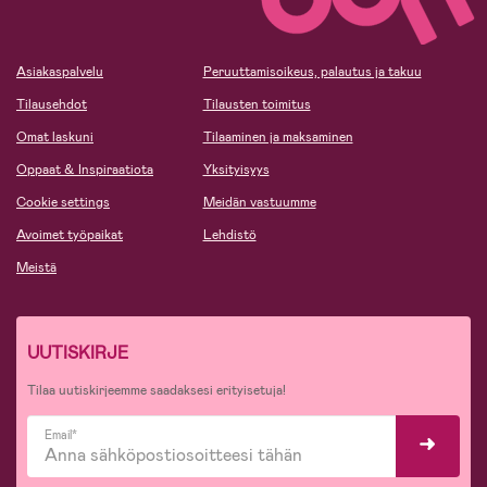
Asiakaspalvelu
Peruuttamisoikeus, palautus ja takuu
Tilausehdot
Tilausten toimitus
Omat laskuni
Tilaaminen ja maksaminen
Oppaat & Inspiraatiota
Yksityisyys
Cookie settings
Meidän vastuumme
Avoimet työpaikat
Lehdistö
Meistä
UUTISKIRJE
Tilaa uutiskirjeemme saadaksesi erityisetuja!
Email*