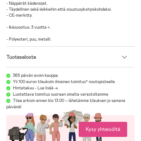
- Näppärät kädensijat.
- Täydellinen sekä leikkeihin että sisustusyksityiskohdaksi.
- CE-merkitty.
- Ikäsuositus: 3 vuotta +.
- Polyesteri, puu, metalli.
Tuoteseloste
365 päivän avoin kauppa
Yli 100 euron tilauksiin ilmainen toimitus* noutopisteelle
Hintatakuu - Lue lisää ->
Luotettava toimitus suoraan omalta varastoltamme
Tilaa arkisin ennen klo 13.00 – lähetämme tilauksen jo samana
päivänä!
Kysy yhteisöltä