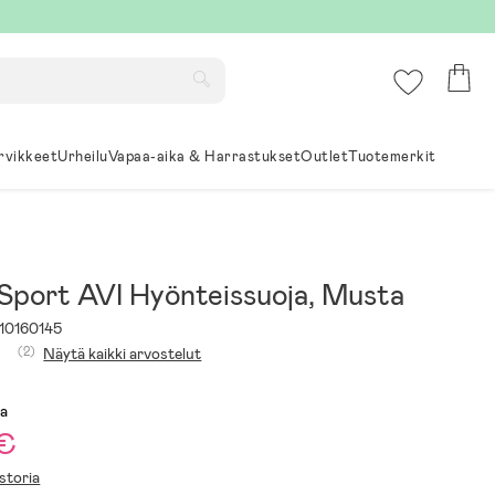
rvikkeet
Urheilu
Vapaa-aika & Harrastukset
Outlet
Tuotemerkit
Sport AVI Hyönteissuoja, Musta
10160145
(2)
Näytä kaikki arvostelut
sa
 €
storia