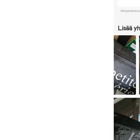
Alkuperäinen j
Lisää y