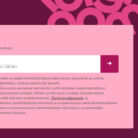
isetuja!
rjeen ja saada henkilökohtaisia alennuksia, tarjouksia ja uutisia.
äsittelyn ohessa mainituilla tavoilla.
ja muita vastaavia tekniikoita, joilla mitataan avaamisastetta ja
jouksiamme kohtaan. Niiden avulla myös luodaan kohdennettua
 sekä tilastoja asiakkaistamme.
Yksityisyydensuoja-
ja
ätietoa henkilötietojesi käytöstä ja suojaamisesta sekä käyttämistämme
 perua suostumuksesi henkilötietojesi käsittelyyn ja evästeiden
jeemme tilauksen.