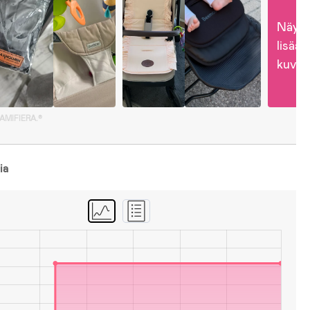
Näytä
lisää 
kuvia
GAMIFIERA.®
ia