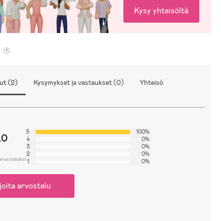
Kysy yhteisöltä
ut (2)
Kysymykset ja vastaukset (0)
Yhteisö
5
100%
.0
4
0%
3
0%
2
0%
arvosteluihin
1
0%
joita arvostelu