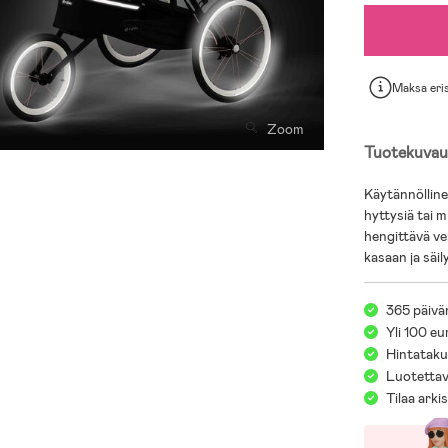
Maksa eri
Zoom
Tuotekuvau
Käytännölline
hyttysiä tai m
hengittävä ve
kasaan ja säi
365 päivä
Yli 100 eu
Hintatakuu
Luotettav
Tilaa arki