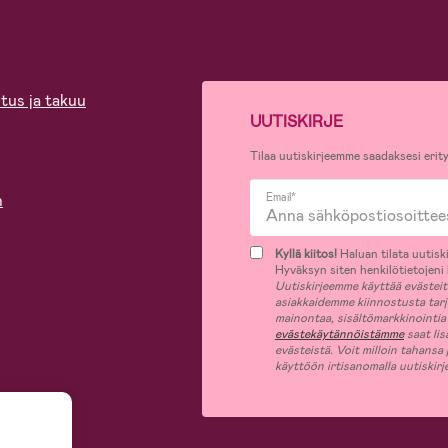
tus ja takuu
UUTISKIRJE
Tilaa uutiskirjeemme saadaksesi erity
n
Email*
Kyllä kiitos!
Haluan tilata uutiski
Hyväksyn siten henkilötietojeni k
Uutiskirjeemme käyttää evästeitä 
asiakkaidemme kiinnostusta tar
mainontaa, sisältömarkkinointia
evästekäytännöistämme
saat lis
evästeistä. Voit milloin tahansa
käyttöön irtisanomalla uutiskir