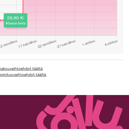
29,90 €
Alhaisin hinta
 maksuvaihtoehdot täältä
toimitusvaihtoehdot täältä