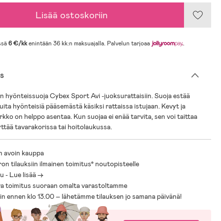
Lisää ostoskoriin
ssä
6 €/kk
enintään 36 kk:n maksuajalla. Palvelun tarjoaa
.
s
n hyönteissuoja Cybex Sport Avi -juoksurattaisiin. Suoja estää
uita hyönteisiä pääsemästä käsiksi rattaissa istujaan. Kevyt ja
rkko on helppo asentaa. Kun suojaa ei enää tarvita, sen voi taittaa
lyttää tavarakorissa tai hoitolaukussa.
n avoin kauppa
ron tilauksiin ilmainen toimitus* noutopisteelle
 - Lue lisää ->
a toimitus suoraan omalta varastoltamme
sin ennen klo 13.00 – lähetämme tilauksen jo samana päivänä!