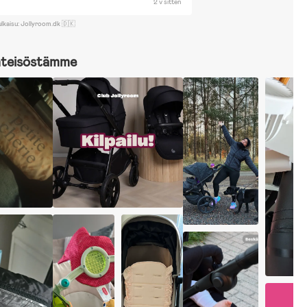
2 v sitten
ulkaisu: Jollyroom.dk 🇩🇰
hteisöstämme