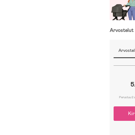
Arvostelut
Arvostel
5
Perustuu 2 
Kir