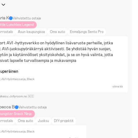
ria K
Vahvistettu ostaja
ittle Lunchbox Legend
rrostalo
Asun kaupungissa
Oma auto
Enmaljunga Sento Pro
rt AVI -hyttysverkko on hyödyllinen lisävaruste perheille, jotka 
 AVI-juoksupyöräkärryä aktiivisesti. Se yhdistää hyvän suojan, 
ytön ja käytännölliset yksityiskohdat, ja se on hyvä valinta, jotta 
isivat lapselle turvallisempia ja mukavampia
kuperäinen
 AVI Hyönteissuoja, Black
viime kk
ulkaisu: Jollyroom.no 🇳🇴
becca B
Vahvistettu ostaja
oungster Snack Ninja
rrostalo
Oma auto
Juoksu
DIY-projektit
 AVI Hyönteissuoja, Black