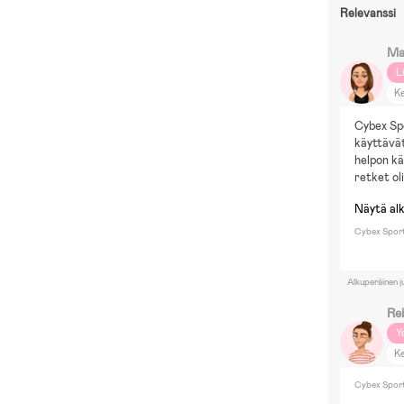
Relevanssi
Ma
L
Ke
Cybex Spo
käyttävät
helpon kä
retket ol
Näytä al
Cybex Sport
Alkuperäinen j
Re
Y
Ke
Cybex Sport