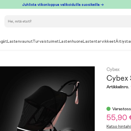
Juhlista viikonloppua valikoiduilla suosikeilla →
Hae
ngät
Lastenvaunut
Turvaistuimet
Lastenhuone
Lastentarvikkeet
Äitiysta
Cybex
Cybex 
Artikkelinro.
Varastos
55,90
Katso hintahi