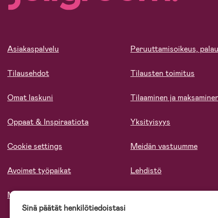
Asiakaspalvelu
Peruuttamisoikeus, palau
Tilausehdot
Tilausten toimitus
Omat laskuni
Tilaaminen ja maksamine
Oppaat & Inspiraatiota
Yksityisyys
Cookie settings
Meidän vastuumme
Avoimet työpaikat
Lehdistö
Meistä
Sinä päätät henkilötiedoistasi