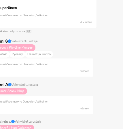
kuperäinen
saali Vaunuverho Dandelion, Valkoinen
3 v sitten
ulkaisu: Jollyroom.se 🇸🇪
nni S
Vahvistettu ostaja
roovy Playtime Pioneer
vitalo
Pyöräily
Eläimet ja luonto
saali Vaunuverho Dandelion, Valkoinen
viime v
nni A
Vahvistettu ostaja
unior Snack Ninja
saali Vaunuverho Dandelion, Valkoinen
viime v
sirée J
Vahvistettu ostaja
heerful Hug Collector