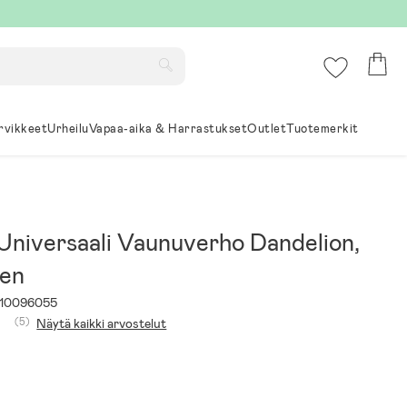
rvikkeet
Urheilu
Vapaa-aika & Harrastukset
Outlet
Tuotemerkit
Universaali Vaunuverho Dandelion,
nen
10096055
(5)
Näytä kaikki arvostelut