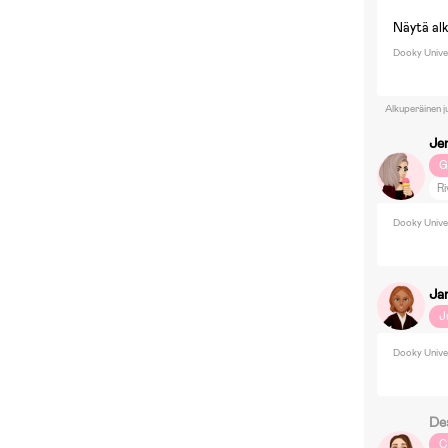
Näytä al
Dooky Univer
Alkuperäinen j
Je
G
Ri
Dooky Univer
Ja
J
Dooky Univer
De
C