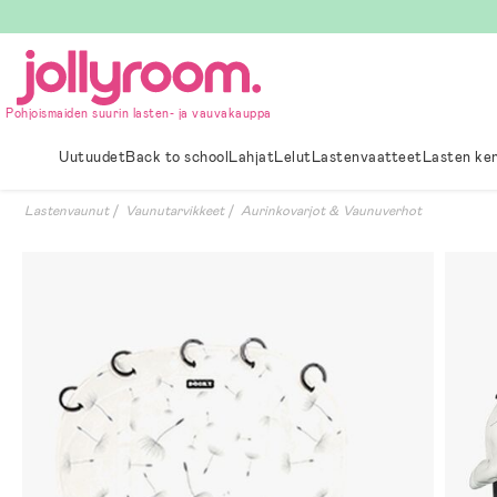
Hoppa
till
innehållet
Pohjoismaiden suurin lasten- ja vauvakauppa
Uutuudet
Back to school
Lahjat
Lelut
Lastenvaatteet
Lasten ke
Lastenvaunut
Vaunutarvikkeet
Aurinkovarjot & Vaunuverhot