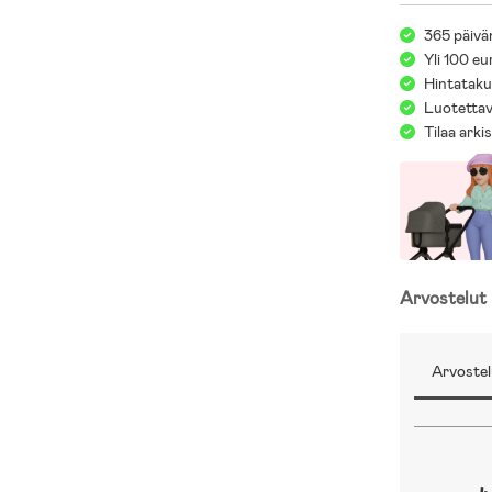
365 päivä
Yli 100 eu
Hintatakuu
Luotettav
Tilaa arki
Arvostelut
Arvostel