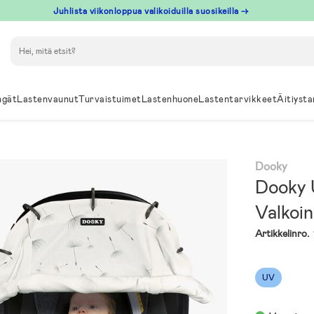
Juhlista viikonloppua valikoiduilla suosikeilla →
Hae
ngät
Lastenvaunut
Turvaistuimet
Lastenhuone
Lastentarvikkeet
Äitiysta
Dooky
Dooky 
Valkoi
Artikkelinro.
UV