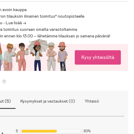
n avoin kauppa
ron tilauksiin ilmainen toimitus* noutopisteelle
 - Lue lisää ->
a toimitus suoraan omalta varastoltamme
sin ennen klo 13.00 – lähetämme tilauksen jo samana päivänä!
Kysy yhteisöltä
ut (5)
Kysymykset ja vastaukset (0)
Yhteisö
5
60%