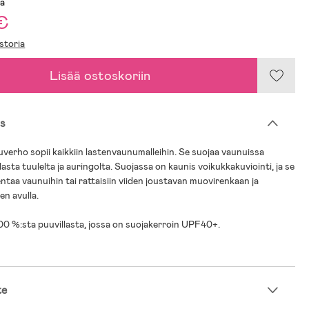
sa
€
storia
Lisää ostoskoriin
s
erho sopii kaikkiin lastenvaunumalleihin. Se suojaa vaunuissa
asta tuulelta ja auringolta. Suojassa on kaunis voikukkakuviointi, ja se
ntaa vaunuihin tai rattaisiin viiden joustavan muovirenkaan ja
en avulla.
00 %:sta puuvillasta, jossa on suojakerroin UPF40+.
te