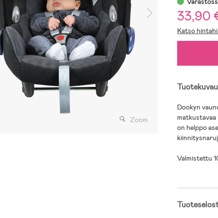
Varastos
33,90 
Katso hintahi
Tuotekuvau
Dookyn vaunuv
matkustavaa l
Zoom
on helppo ase
kiinnitysnaruj
Valmistettu 1
Tuoteselos