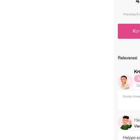
4
Perustuu 5 
Kir
Relevanssi
Kr
G
O
Ko
Dooky Univer
DI
Ha
Vie
Helppo as