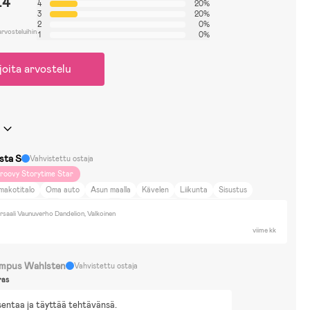
.4
4
20%
3
20%
2
0%
arvosteluihin
1
0%
joita arvostelu
ista S
Vahvistettu ostaja
roovy Storytime Star
makotitalo
Oma auto
Asun maalla
Kävelen
Liikunta
Sisustus
ti ja puutarha
Ruoka ja juoma
Eläimet ja luonto
Maalle meno
saali Vaunuverho Dandelion, Valkoinen
Y-projektit
Värikkyys
Kuntoilu
Kävely
Britax, joku vanhempi malli
viime kk
mpus Wahlsten
Vahvistettu ostaja
ras
entaa ja täyttää tehtävänsä.