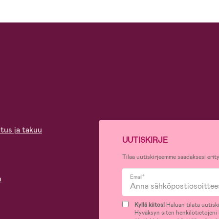
tus ja takuu
UUTISKIRJE
Tilaa uutiskirjeemme saadaksesi erity
n
Email*
Kyllä kiitos!
Haluan tilata uutiski
Hyväksyn siten henkilötietojeni k