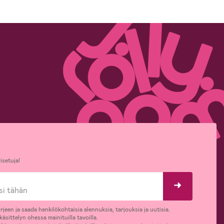
isetuja!
rjeen ja saada henkilökohtaisia alennuksia, tarjouksia ja uutisia.
äsittelyn ohessa mainituilla tavoilla.