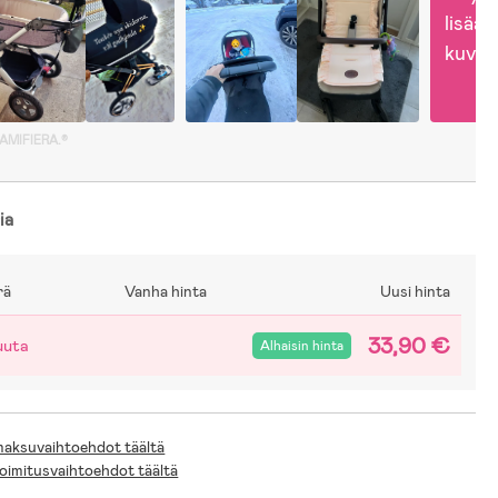
lisää 
kuvia
GAMIFIERA.®
ia
rä
Vanha hinta
Uusi hinta
33,90 €
uuta
Alhaisin hinta
 maksuvaihtoehdot täältä
toimitusvaihtoehdot täältä