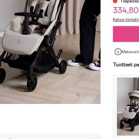
Tilapäises
334,80
Katso hintahi
Maksa eri
Tuotteet pa
Zoom