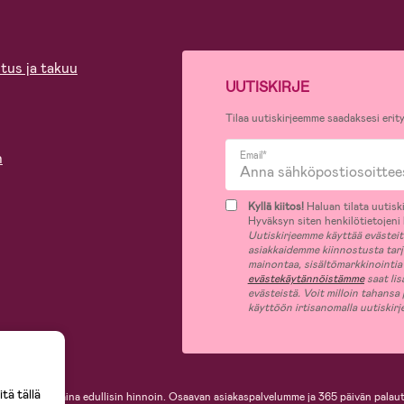
tus ja takuu
UUTISKIRJE
Tilaa uutiskirjeemme saadaksesi erity
n
Email*
Kyllä kiitos!
Haluan tilata uutiski
Hyväksyn siten henkilötietojeni k
Uutiskirjeemme käyttää evästeitä 
asiakkaidemme kiinnostusta tar
mainontaa, sisältömarkkinointia
evästekäytännöistämme
saat lis
evästeistä. Voit milloin tahansa
käyttöön irtisanomalla uutiskir
tä tällä
i, helposti ja aina edullisin hinnoin. Osaavan asiakaspalvelumme ja 365 päivän palaut