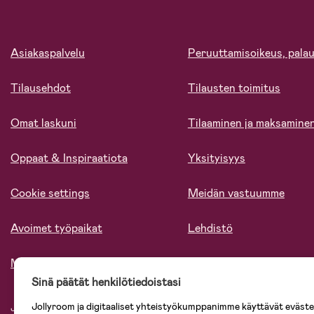
Asiakaspalvelu
Peruuttamisoikeus, palau
Tilausehdot
Tilausten toimitus
Omat laskuni
Tilaaminen ja maksamine
Oppaat & Inspiraatiota
Yksityisyys
Cookie settings
Meidän vastuumme
Avoimet työpaikat
Lehdistö
Meistä
Sinä päätät henkilötiedoistasi
Jollyroom ja digitaaliset yhteistyökumppanimme käyttävät evästei
Jollyroomin laajasta valikoimasta tilaat kaiken tarvittavan lapsiperheelle nopeast