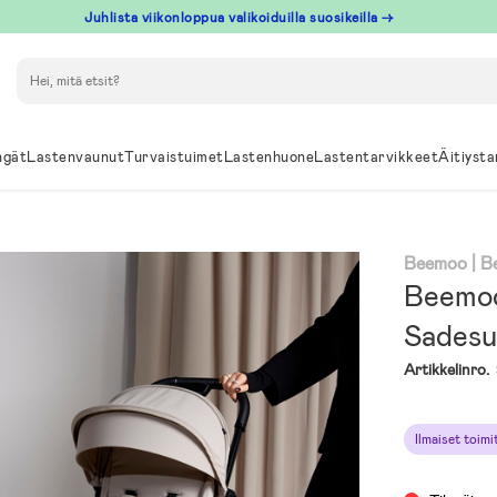
Juhlista viikonloppua valikoiduilla suosikeilla →
Hae
ngät
Lastenvaunut
Turvaistuimet
Lastenhuone
Lastentarvikkeet
Äitiysta
Beemoo
| 
Beemoo
Sadesu
Artikkelinro.
Ilmaiset toim