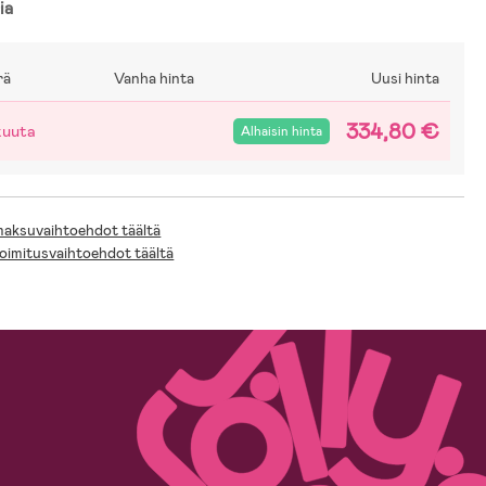
ia
rä
Vanha hinta
Uusi hinta
334,80 €
kuuta
Alhaisin hinta
 maksuvaihtoehdot täältä
toimitusvaihtoehdot täältä