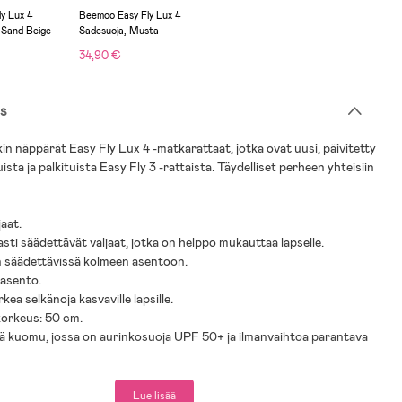
y Lux 4
Beemoo Easy Fly Lux 4
 Sand Beige
Sadesuoja, Musta
34,90 €
s
 näppärät Easy Fly Lux 4 -matkarattaat, jotka ovat uusi, päivitetty
ista ja palkituista Easy Fly 3 -rattaista. Täydelliset
perheen yhteisiin
jaat
.
ti säädettävät valjaat, jotka on helppo mukauttaa lapselle
.
n säädettävissä kolmeen asentoon
.
uasento
.
kea selkänoja kasvaville lapsille
.
korkeus: 50 cm
.
ä kuomu, jossa on aurinkosuoja UPF 50+ ja ilmanvaihtoa parantava
alkatuki
.
ennettava tavarakori
.
Lue lisää