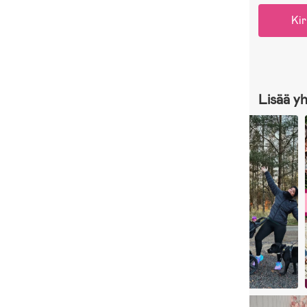
Kir
Lisää y