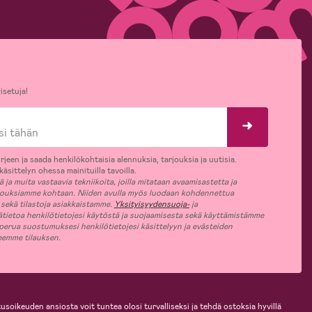
isetuja!
rjeen ja saada henkilökohtaisia alennuksia, tarjouksia ja uutisia.
äsittelyn ohessa mainituilla tavoilla.
ja muita vastaavia tekniikoita, joilla mitataan avaamisastetta ja
jouksiamme kohtaan. Niiden avulla myös luodaan kohdennettua
 sekä tilastoja asiakkaistamme.
Yksityisyydensuoja-
ja
ätietoa henkilötietojesi käytöstä ja suojaamisesta sekä käyttämistämme
 perua suostumuksesi henkilötietojesi käsittelyyn ja evästeiden
jeemme tilauksen.
usoikeuden ansiosta voit tuntea olosi turvalliseksi ja tehdä ostoksia hyvillä