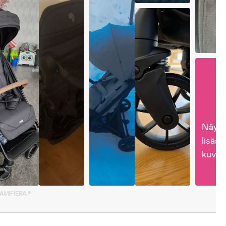
Näytä
lisää 
kuvia
GAMIFIERA.®