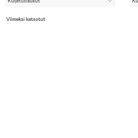
Kuljetuslaukut
Ku
Viimeksi katsotut