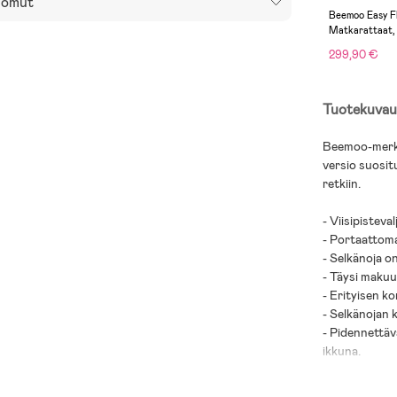
omut
Beemoo Easy Fl
Matkarattaat,
299,90 €
Tuotekuvau
Beemoo-merkin
versio suositu
retkiin
.
-
Viisipisteval
-
Portaattomas
-
Selkänoja o
-
Täysi maku
-
Erityisen kor
-
Selkänojan 
-
Pidennettäv
ikkuna
.
-
Säädettävä j
-
Tilava, laaj