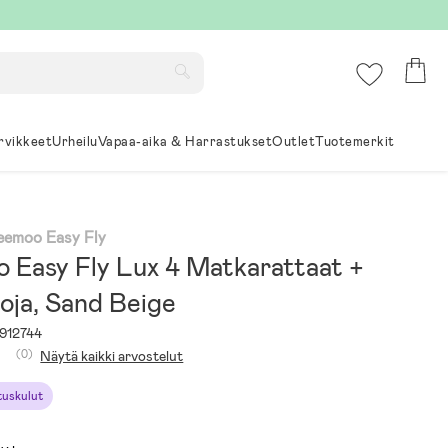
rvikkeet
Urheilu
Vapaa-aika & Harrastukset
Outlet
Tuotemerkit
Beemoo Easy Fly
 Easy Fly Lux 4 Matkarattaat +
oja, Sand Beige
912744
(0)
Näytä kaikki arvostelut
ituskulut