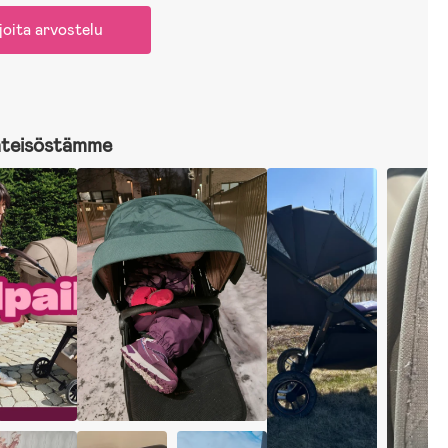
joita arvostelu
hteisöstämme