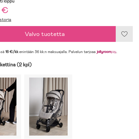
ti loppu
 €
storia
Valvo tuotetta
ssä
16 €/kk
enintään 36 kk:n maksuajalla. Palvelun tarjoaa
.
kettina (2 kpl)