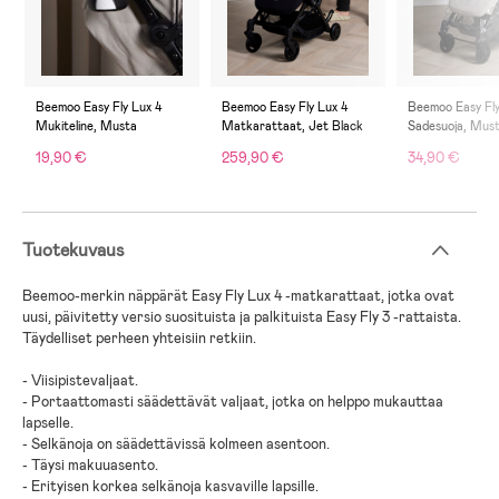
Beemoo Easy Fly Lux 4
Beemoo Easy Fly Lux 4
Beemoo Easy Fly
Mukiteline, Musta
Matkarattaat, Jet Black
Sadesuoja, Mus
19,90 €
259,90 €
34,90 €
Tuotekuvaus
Beemoo-merkin näppärät Easy Fly Lux 4 -matkarattaat, jotka ovat
uusi, päivitetty versio suosituista ja palkituista Easy Fly 3 -rattaista.
Täydelliset
perheen yhteisiin retkiin
.
-
Viisipistevaljaat
.
-
Portaattomasti säädettävät valjaat, jotka on helppo mukauttaa
lapselle
.
-
Selkänoja on säädettävissä kolmeen asentoon
.
-
Täysi makuuasento
.
-
Erityisen korkea selkänoja kasvaville lapsille
.