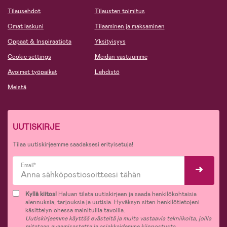
Tilausehdot
Tilausten toimitus
Omat laskuni
Tilaaminen ja maksaminen
Oppaat & Inspiraatiota
Yksityisyys
Cookie settings
Meidän vastuumme
Avoimet työpaikat
Lehdistö
Meistä
UUTISKIRJE
Tilaa uutiskirjeemme saadaksesi erityisetuja!
Email*
Kyllä kiitos!
Haluan tilata uutiskirjeen ja saada henkilökohtaisia
alennuksia, tarjouksia ja uutisia. Hyväksyn siten henkilötietojeni
käsittelyn ohessa mainituilla tavoilla.
Uutiskirjeemme käyttää evästeitä ja muita vastaavia tekniikoita, joilla
mitataan avaamisastetta ja asiakkaidemme kiinnostusta