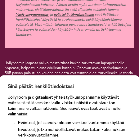
tarjouksiamme kohtaan. Niiden avulla myös luodaan kohdennettua
mainontaa, sisältömarkkinointia sekä tilastoja asiakkaistamme.
Yksityisyydensuoja-
ja
evästekäytännöistämme
saat lisätietoa
henkilötietojesi käytöstä ja suojaamisesta sekä käyttämistämme
evästeistä. Voit milloin tahansa perua suostumuksesi henkilötietojesi
käsittelyyn ja evästeiden käyttöön irtisanomalla uutiskirjeemme
tilauksen.
Jollyroomin laajasta valikoimasta tilaat kaiken tarvittavan lapsiperheelle
nopeasti, helposti ja aina edullisin hinnoin. Osaavan asiakaspalvelumme ja
365 päivän palautusoikeuden ansiosta voit tuntea olosi turvalliseksi ja tehdä
ostoksia hyvillä mielin. Jollyroomilta saat lastenvaunut, turvaistuimet,
vaatteet vauvoille ja lapsille, inspiroivia sisustustuotteita lastenhuoneeseen,
Sinä päätät henkilötiedoistasi
lastentarvikkeita sekä paljon muuta. Meiltä löydät lukuisia tunnettuja
tuotemerkkejä, kuten Britax, Maxi-Cosi, Baby Jogger, BabyBjörn, Didriksons,
Jollyroom ja digitaaliset yhteistyökumppanimme käyttävät
KidKraft, Ergobaby, Philips Avent, Neonate, Cybex, LEGO ja monia muita!
evästeitä tällä verkkosivulla. Jotkut näistä ovat sivuston
Tervetuloa shoppailemaan Pohjoismaiden suurimpaan lastentarvikkeiden
verkkokauppaan!
toiminnalle välttämättömiä. Seuraavat evästeet ovat sinulle
valinnaisia:
Evästeet, joilla analysoidaan verkkosivustomme käyttöä.
Evästeet, jotka mahdollistavat mukautetun kokemuksen
verkkosivustollamme.