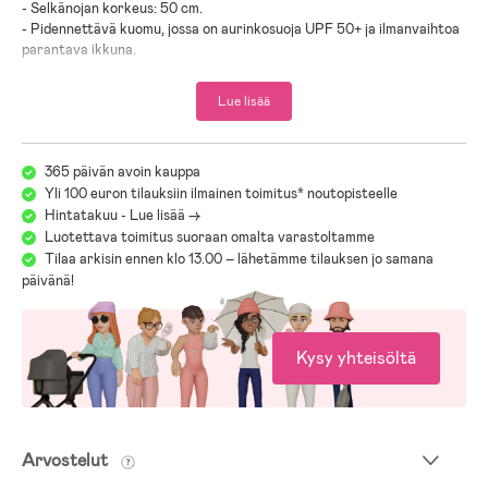
-
Selkänojan korkeus: 50 cm
.
-
Pidennettävä kuomu, jossa on aurinkosuoja UPF 50+ ja ilmanvaihtoa
parantava ikkuna
.
-
Säädettävä jalkatuki
.
-
Tilava, laajennettava tavarakori
.
Lue lisää
-
Irrotettavat etupyörät
.
-
Kääntyvät etupyörät, suoraan kulkevat takapyörät
.
-
PU-renkaat
.
365 päivän avoin kauppa
-
Irrotettava kangasverhoilu
.
Yli 100 euron tilauksiin ilmainen toimitus* noutopisteelle
-
Kevyt ja kestävä runko
.
-
Kompaktit ja kokoontaitettavat
Hintatakuu - Lue lisää ->
.
-
Travel System – täydellinen valinta liikkuvalle vanhemmalle
.
Luotettava toimitus suoraan omalta varastoltamme
-
Adapterit ostetaan erikseen
.
Tilaa arkisin ennen klo 13.00 – lähetämme tilauksen jo samana
-
Hengittävä Breezy-kuomu varmistaa hyvän ilmanvaihdon
.
päivänä!
-
Pehmustetussa kuljetuslaukussa on pehmustetut olkahihnat, joiden
avulla kantaminen sujuu mukavammin
.
-
Enimmäiskuormitus: 22 kg
.
Kysy yhteisöltä
- Pakkaukseen sisältyy:
hyttysverkko
,
pehmustettu kantohihna
,
turvakaari
,
Pehmustettu kuljetuslaukku
,
mukiteline
,
sadesuoja
,
Breezy kuomu
.
-
Ikäsuositus: 6 kk +
.
Arvostelut
-
EN1888:2-2022 -hyväksytty
.
-
Lue lisää pakettiin sisältyvistä tuotteista klikkaamalla kuvakkeita!