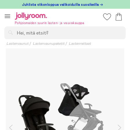
Hoppa
Juhlista viikonloppua valikoiduilla suosikeilla →
till
innehållet
Pohjoismaiden suurin lasten- ja vauvakauppa
Hae
Lastenvaunut
Lastenvaunupaketit
Lastenrattaat