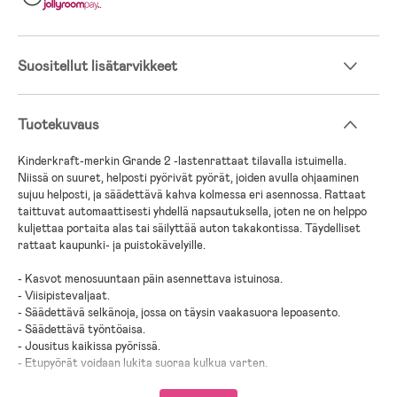
.
Suositellut lisätarvikkeet
Tuotekuvaus
Kinderkraft-merkin Grande 2 -lastenrattaat tilavalla istuimella.
Niissä on suuret, helposti pyörivät pyörät, joiden avulla ohjaaminen
sujuu helposti, ja säädettävä kahva kolmessa eri asennossa. Rattaat
taittuvat automaattisesti yhdellä napsautuksella, joten ne on helppo
kuljettaa portaita alas tai säilyttää auton takakontissa. Täydelliset
rattaat kaupunki- ja puistokävelyille.
- Kasvot menosuuntaan päin asennettava istuinosa.
- Viisipistevaljaat.
- Säädettävä selkänoja, jossa on täysin vaakasuora lepoasento.
- Säädettävä työntöaisa.
- Jousitus kaikissa pyörissä.
- Etupyörät voidaan lukita suoraa kulkua varten.
- Taitetaan kokoon helposti yhdellä kädellä.
- Tilava tavarakori.