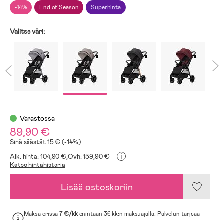
-14%
End of Season
Superhinta
Valitse väri:
Varastossa
89,90 €
Sinä säästät 15 € (-14%)
i
Aik. hinta: 104,90 €;
Ovh: 159,90 €
Katso hintahistoria
Lisää ostoskoriin
Maksa erissä
7 €/kk
enintään 36 kk:n maksuajalla. Palvelun tarjoaa