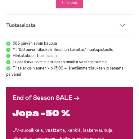
Lue lisää
- Enimmäiskuormitus: 22 kg.
Pakkaukseen sisältyy: mukiteline.
Tuoteseloste
- Ikäsuositus: 6 kk+.
Lastenrattaiden opas – löydä oikea vaunu sinulle ja
365 päivän avoin kauppa
lapsellesi
Yli 100 euron tilauksiin ilmainen toimitus* noutopisteelle
Hintatakuu - Lue lisää ->
Lastenrattaiden valinta voi tuntua hankalalta, kun malleja, merkkejä
Luotettava toimitus suoraan omalta varastoltamme
ja ominaisuuksia on paljon. Oppaamme auttaa vertailemaan erilaisia
Tilaa arkisin ennen klo 13.00 – lähetämme tilauksen jo samana
vaunuja, turvallisuutta ja käytännöllisiä ominaisuuksia. Oppaan avulla
päivänä!
on helpompi löytää vaunu, joka on turvallinen, mukava ja
käytännöllinen sekä sinulle että lapsellesi.
End of Season SALE →
Jollyroomin Lastenvaunuopas
Jopa -50 %
UV-suosikkeja, vaatteita, kenkiä, lastenvaunuja,
ulkoleluja, lastentarvikkeita ja paljon muuta