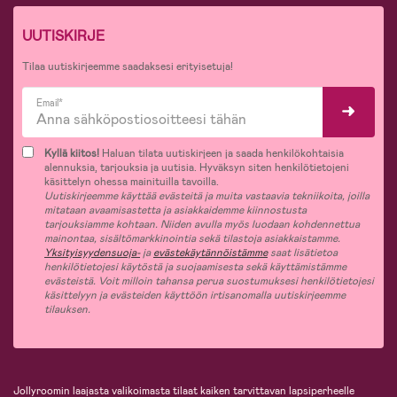
UUTISKIRJE
Tilaa uutiskirjeemme saadaksesi erityisetuja!
Email*
Kyllä kiitos!
Haluan tilata uutiskirjeen ja saada henkilökohtaisia
alennuksia, tarjouksia ja uutisia. Hyväksyn siten henkilötietojeni
käsittelyn ohessa mainituilla tavoilla.
Uutiskirjeemme käyttää evästeitä ja muita vastaavia tekniikoita, joilla
mitataan avaamisastetta ja asiakkaidemme kiinnostusta
tarjouksiamme kohtaan. Niiden avulla myös luodaan kohdennettua
mainontaa, sisältömarkkinointia sekä tilastoja asiakkaistamme.
Yksityisyydensuoja-
ja
evästekäytännöistämme
saat lisätietoa
henkilötietojesi käytöstä ja suojaamisesta sekä käyttämistämme
evästeistä. Voit milloin tahansa perua suostumuksesi henkilötietojesi
käsittelyyn ja evästeiden käyttöön irtisanomalla uutiskirjeemme
tilauksen.
Jollyroomin laajasta valikoimasta tilaat kaiken tarvittavan lapsiperheelle