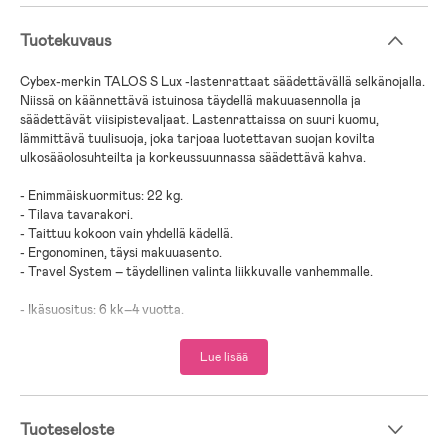
Tuotekuvaus
Cybex-merkin TALOS S Lux -lastenrattaat säädettävällä selkänojalla.
Niissä on käännettävä istuinosa täydellä makuuasennolla ja
säädettävät viisipistevaljaat. Lastenrattaissa on suuri kuomu,
lämmittävä tuulisuoja, joka tarjoaa luotettavan suojan kovilta
ulkosääolosuhteilta ja korkeussuunnassa säädettävä kahva.
- Enimmäiskuormitus: 22 kg.
- Tilava tavarakori.
- Taittuu kokoon vain yhdellä kädellä.
- Ergonominen, täysi makuuasento.
- Travel System – täydellinen valinta liikkuvalle vanhemmalle.
- Ikäsuositus: 6 kk–4 vuotta.
- Yhteensopiva Cot S Luxin, Cocoon S:n ja Cybex-turvakaukaloiden
kanssa (adaptereilla).
Lue lisää
- Pakkaukseen sisältyy: istuinosa, runko, tuulisuoja.
Lastenrattaiden opas – löydä oikea vaunu sinulle ja
Tuoteseloste
lapsellesi