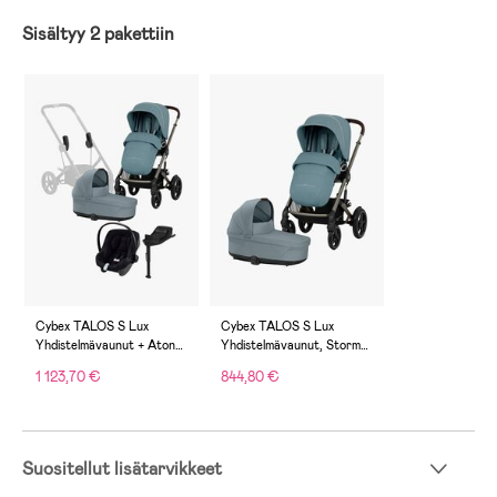
Sisältyy 2 pakettiin
Cybex TALOS S Lux
Cybex TALOS S Lux
Yhdistelmävaunut + Aton
Yhdistelmävaunut, Stormy
B2 Turvakaukalo &
Blue
1 123,70 €
844,80 €
Telakka, Stormy Blue
Suositellut lisätarvikkeet