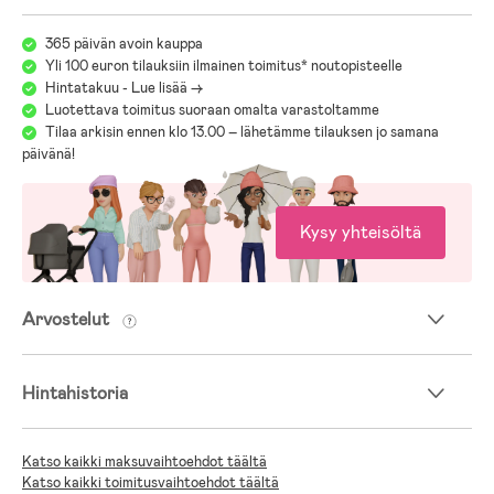
Lastenrattaiden valinta voi tuntua hankalalta, kun malleja, merkkejä
ja ominaisuuksia on paljon. Oppaamme auttaa vertailemaan erilaisia
365 päivän avoin kauppa
vaunuja, turvallisuutta ja käytännöllisiä ominaisuuksia. Oppaan avulla
Yli 100 euron tilauksiin ilmainen toimitus* noutopisteelle
Hintatakuu - Lue lisää ->
on helpompi löytää vaunu, joka on turvallinen, mukava ja
Luotettava toimitus suoraan omalta varastoltamme
käytännöllinen sekä sinulle että lapsellesi.
Tilaa arkisin ennen klo 13.00 – lähetämme tilauksen jo samana
päivänä!
Jollyroomin Lastenvaunuopas
Kysy yhteisöltä
Arvostelut
Hintahistoria
Katso kaikki maksuvaihtoehdot täältä
Katso kaikki toimitusvaihtoehdot täältä