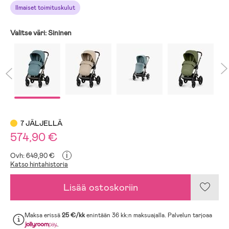
Ilmaiset toimituskulut
Valitse väri:
Sininen
7 JÄLJELLÄ
574,90 €
i
Ovh: 649,90 €
Katso hintahistoria
Lisää ostoskoriin
Maksa erissä
25 €/kk
enintään 36 kk:n maksuajalla. Palvelun tarjoaa
.