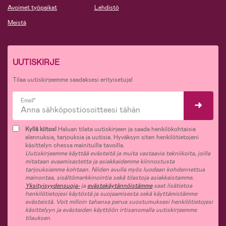
Avoimet työpaikat
Lehdistö
Meistä
UUTISKIRJE
Tilaa uutiskirjeemme saadaksesi erityisetuja!
Email*
Kyllä kiitos!
Haluan tilata uutiskirjeen ja saada henkilökohtaisia
alennuksia, tarjouksia ja uutisia. Hyväksyn siten henkilötietojeni
käsittelyn ohessa mainituilla tavoilla.
Uutiskirjeemme käyttää evästeitä ja muita vastaavia tekniikoita, joilla
mitataan avaamisastetta ja asiakkaidemme kiinnostusta
tarjouksiamme kohtaan. Niiden avulla myös luodaan kohdennettua
mainontaa, sisältömarkkinointia sekä tilastoja asiakkaistamme.
Yksityisyydensuoja-
ja
evästekäytännöistämme
saat lisätietoa
henkilötietojesi käytöstä ja suojaamisesta sekä käyttämistämme
evästeistä. Voit milloin tahansa perua suostumuksesi henkilötietojesi
käsittelyyn ja evästeiden käyttöön irtisanomalla uutiskirjeemme
tilauksen.