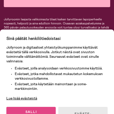
Jollyroomin laajasta valikoimasta tilaat kaiken tarvittavan lapsiperheelle
nopeasti, helposti ja aina edullisin hinnoin. Osaavan asiakaspalvelumme ja
365 päivän palautusoikeuden ansiosta voit tuntea olosi turvalliseksi ja tehdä
ostoksia hyvillä mielin. Jollyroomilta saat lastenvaunut, turvaistuimet,
vaatteet vauvoille ja lapsille, inspiroivia sisustustuotteita lastenhuoneeseen,
Sinä päätät henkilötiedoistasi
lastentarvikkeita sekä paljon muuta. Meiltä löydät lukuisia tunnettuja
tuotemerkkejä, kuten Britax, Maxi-Cosi, Baby Jogger, BabyBjörn, Didriksons,
Jollyroom ja digitaaliset yhteistyökumppanimme käyttävät
KidKraft, Ergobaby, Philips Avent, Neonate, Cybex, LEGO ja monia muita!
evästeitä tällä verkkosivulla. Jotkut näistä ovat sivuston
Tervetuloa shoppailemaan Pohjoismaiden suurimpaan lastentarvikkeiden
verkkokauppaan!
toiminnalle välttämättömiä. Seuraavat evästeet ovat sinulle
valinnaisia:
Evästeet, joilla analysoidaan verkkosivustomme käyttöä.
Evästeet, jotka mahdollistavat mukautetun kokemuksen
verkkosivustollamme.
Evästeet, joita käytetään mainontaan ja some-
Asiakaspalvelu
markkinointiin.
Lue lisää evästeistä
© 2026 Jollyroom AB. Kaikki oikeudet pidätetään.
SALLI