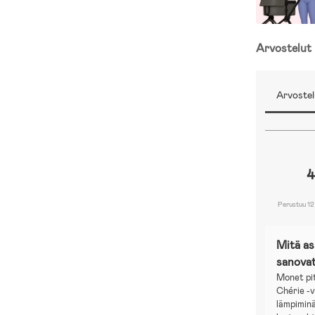
Arvostelut
Arvostel
4
Perustuu 12
Mitä a
sanova
Monet pi
Chérie -
lämpiminä