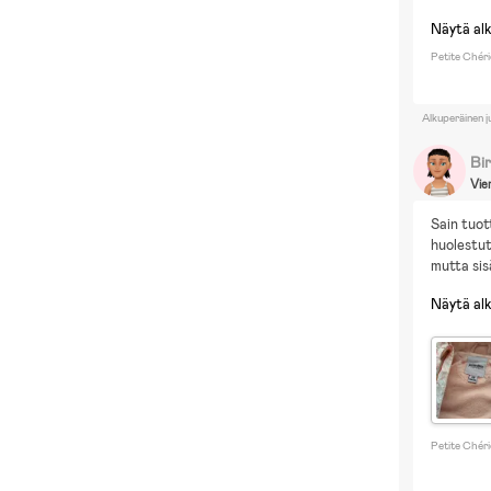
F
M
Näytä al
D
Petite Chéri
Alkuperäinen j
Bir
Vie
Sain tuot
huolestut
mutta sis
Näytä al
Petite Chéri