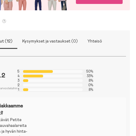
ut (12)
Kysymykset ja vastaukset (0)
Yhteisö
5
50%
.2
4
33%
3
8%
2
0%
 arvosteluihin
1
8%
siakkaamme
t?
tävät Petite
vauvahaalareita
 ja hyvän hinta-