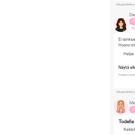
Alkuperäinen j
Da
P
Py
As
Ei lainka
Ka
Huono ist
Halpa
Näytä al
Petite Chéri
Alkuperäinen j
Ma
T
Todella
Kaikki