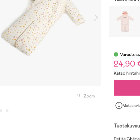
Varastos
24,90 
Katso hintahi
Zoom
Maksa eri
Tuotekuvau
Petite Chérie