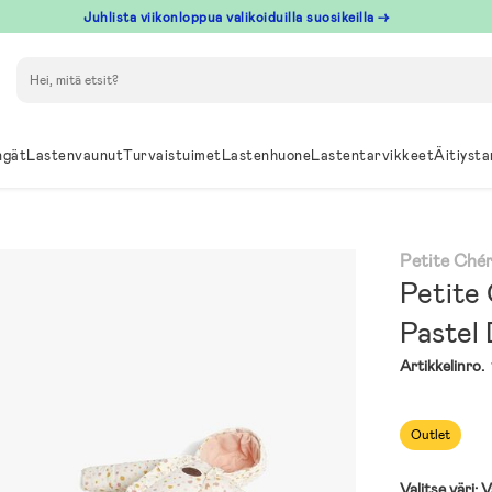
Juhlista viikonloppua valikoiduilla suosikeilla →
Hae
ngät
Lastenvaunut
Turvaistuimet
Lastenhuone
Lastentarvikkeet
Äitiysta
Petite Chér
Petite 
Pastel
Artikkelinro.
Outlet
Valitse väri:
V