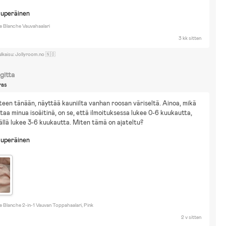
antorangen
Bluey
Greta Gris
Hot Wheels
John Deere
Marvel
onster Jam
Pokemon
Spidey and His Amazing Friends
Disney Cars
kuperäinen
isney Spiderman
Rakennussarjat & Legot
Cybex e-gazelle S
e Blanche Vauvahaalari
3 kk sitten
ulkaisu: Jollyroom.no 🇳🇴
gitta
ras
teen tänään, näyttää kauniilta vanhan roosan väriseltä. Ainoa, mikä 
taa minua isoäitinä, on se, että ilmoituksessa lukee 0-6 kuukautta, 
ällä lukee 3-6 kuukautta. Miten tämä on ajateltu?
kuperäinen
e Blanche 2-in-1 Vauvan Toppahaalari, Pink
2 v sitten