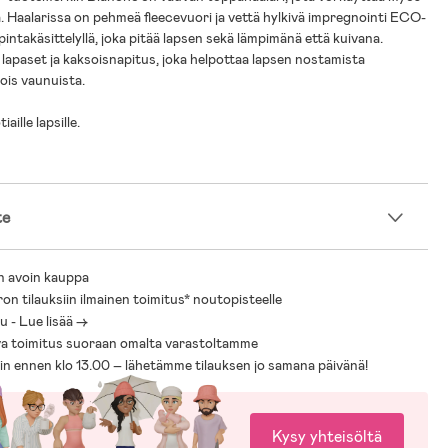
 Haalarissa on pehmeä fleecevuori ja vettä hylkivä impregnointi ECO-
-pintakäsittelyllä, joka pitää lapsen sekä lämpimänä että kuivana.
 lapaset ja kaksoisnapitus, joka helpottaa lapsen nostamista
pois vaunuista.
aille lapsille.
te
n avoin kauppa
ron tilauksiin ilmainen toimitus* noutopisteelle
 - Lue lisää ->
a toimitus suoraan omalta varastoltamme
sin ennen klo 13.00 – lähetämme tilauksen jo samana päivänä!
Kysy yhteisöltä