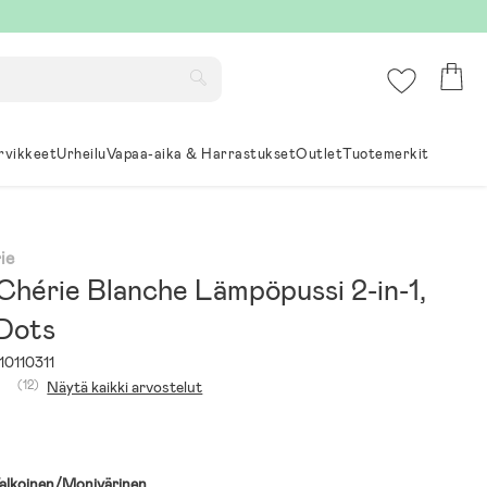
rvikkeet
Urheilu
Vapaa-aika & Harrastukset
Outlet
Tuotemerkit
ie
Chérie Blanche Lämpöpussi 2-in-1,
 Dots
10110311
(12)
Näytä kaikki arvostelut
alkoinen/Monivärinen