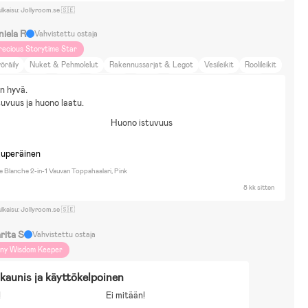
ulkaisu: Jollyroom.se 🇸🇪
niela R
Vahvistettu ostaja
recious Storytime Star
öräily
Nuket & Pehmolelut
Rakennussarjat & Legot
Vesileikit
Roolileikit
trid Lindgren
Bamse
Bolibompa
Mumin
Pippi Långstrump
Kävely
an hyvä.
uneus ja muoti
Koti ja puutarha
Sisustus
Ruoka ja juoma
Matkustelu
uvuus ja huono laatu.
Huono istuvuus
kuperäinen
e Blanche 2-in-1 Vauvan Toppahaalari, Pink
8 kk sitten
ulkaisu: Jollyroom.se 🇸🇪
rita S
Vahvistettu ostaja
iny Wisdom Keeper
 kaunis ja käyttökelpoinen
!
Ei mitään!