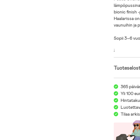
lämpöpussina.
bionic finish 
Haalarissa on
vaunuihin ja 
Sopii 3–6 vuoti
;
Tuoteselos
365 päivä
Yli 100 eu
Hintatakuu
Luotettav
Tilaa arki