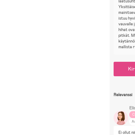
laatusuh
Yksittäi
mainitsev
istuu hyvi
vauvalle 
hihat ova
pitkät. 
käytännöl
mallista r
Kir
Relevanssi
Eli
C
As
M
Ei ollut n