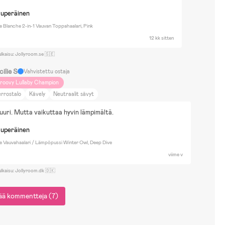
kuperäinen
e Blanche 2-in-1 Vauvan Toppahaalari, Pink
12 kk sitten
ulkaisu: Jollyroom.se 🇸🇪
ilie S
Vahvistettu ostaja
roovy Lullaby Champion
rrostalo
Kävely
Neutraalit sävyt
suuri. Mutta vaikuttaa hyvin lämpimältä.
kuperäinen
ie Vauvahaalari / Lämpöpussi Winter Owl, Deep Dive
viime v
ulkaisu: Jollyroom.dk 🇩🇰
sää kommentteja (7)