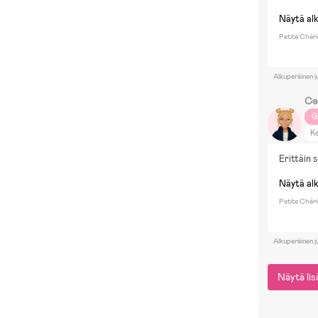
Näytä al
Petite Chéri
Alkuperäinen j
Cec
G
Ke
Erittäin 
Näytä al
Petite Chér
Alkuperäinen j
Näytä li