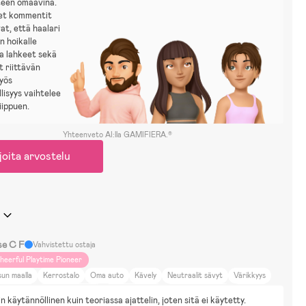
teen omaavina.
set kommentit
at, että haalari
n hoikalle
ja lahkeet sekä
t riittävän
Myös
lisyys vaihtelee
iippuen.
Yhteenveto AI:lla GAMIFIERA.®
joita arvostelu
se C F
Vahvistettu ostaja
heerful Playtime Pioneer
un maalla
Kerrostalo
Oma auto
Kävely
Neutraalit sävyt
Värikkyys
atkustelu
Eläimet ja luonto
Ruoka ja juoma
Kauneus ja muoti
Sisustus
iin käytännöllinen kuin teoriassa ajattelin, joten sitä ei käytetty.