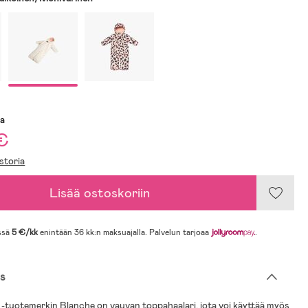
sa
€
storia
Lisää ostoskoriin
ssä
5 €/kk
enintään 36 kk:n maksuajalla. Palvelun tarjoaa
.
s
 -tuotemerkin Blanche on vauvan toppahaalari, jota voi käyttää myös