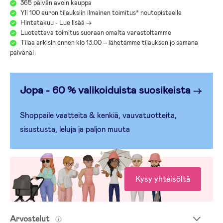
365 päivän avoin kauppa
Yli 100 euron tilauksiin ilmainen toimitus* noutopisteelle
Hintatakuu - Lue lisää ->
Luotettava toimitus suoraan omalta varastoltamme
Tilaa arkisin ennen klo 13.00 – lähetämme tilauksen jo samana
päivänä!
Jopa - 60 % valikoiduista suosikeista
→
Shoppaile vaatteita & kenkiä, vauvatuotteita,
sisustusta, leluja ja paljon muuta
Kysy yhteisöltä
Arvostelut