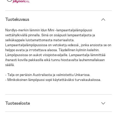
.
Tuotekuvaus
Nordlys-merkin lämmin Idun Mini -lampaantaljalämpöpussi
vettähylkivällä pinnalla. Siinä on sisäpuoli lampaantaljasta ja
selkäkappale luistamattomasta materiaalista.
Lampaantaljalämpöpussissa on vetoketju edessä , jonka ansiosta se on
helppo avata ja irrotettava alaosa. Täydellinen kylmiin keleihin.
Lämpöpussissa on aukot viisipistevaljaille. Lampaantalja lämmittää
ihanasti kovilla pakkasilla eikä tunnu hiostavalta lauhemmallakaan
säällä.
- Talja on peräisin Australiasta ja valmistettu Unkarissa.
- Minikokoinen lämpöpussi sopii käytettäväksi turvakaukalossa.
Tuoteseloste