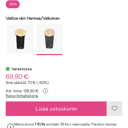
-50%
Valitse väri:
Harmaa/Valkoinen
Varastossa
69,90 €
Sinä säästät 70 € (-50%)
i
Aik. hinta: 139,90 €
Katso hintahistoria
Lisää ostoskoriin
Maksa erissä
7 €/kk
enintään 36 kk:n maksuajalla. Palvelun tarjoaa