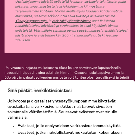
Uutiskirjeemme käyttää evästeitä ja muita vastaavia tekniikoita, joilla
mitataan avaamisastetta ja asiakkaidemme kiinnostusta
tarjouksiamme kohtaan. Niiden avulla myös luodaan kohdennettua
mainontaa, sisältömarkkinointia sekä tilastoja asiakkaistamme.
Yksityisyydensuoja-
ja
evästekäytännöistämme
saat lisätietoa
henkilötietojesi käytöstä ja suojaamisesta sekä käyttämistämme
evästeistä. Voit milloin tahansa perua suostumuksesi henkilötietojesi
käsittelyyn ja evästeiden käyttöön irtisanomalla uutiskirjeemme
tilauksen.
Jollyroomin laajasta valikoimasta tilaat kaiken tarvittavan lapsiperheelle
nopeasti, helposti ja aina edullisin hinnoin. Osaavan asiakaspalvelumme ja
365 päivän palautusoikeuden ansiosta voit tuntea olosi turvalliseksi ja tehdä
ostoksia hyvillä mielin. Jollyroomilta saat lastenvaunut, turvaistuimet,
vaatteet vauvoille ja lapsille, inspiroivia sisustustuotteita lastenhuoneeseen,
Sinä päätät henkilötiedoistasi
lastentarvikkeita sekä paljon muuta. Meiltä löydät lukuisia tunnettuja
tuotemerkkejä, kuten Britax, Maxi-Cosi, Baby Jogger, BabyBjörn, Didriksons,
Jollyroom ja digitaaliset yhteistyökumppanimme käyttävät
KidKraft, Ergobaby, Philips Avent, Neonate, Cybex, LEGO ja monia muita!
evästeitä tällä verkkosivulla. Jotkut näistä ovat sivuston
Tervetuloa shoppailemaan Pohjoismaiden suurimpaan lastentarvikkeiden
verkkokauppaan!
toiminnalle välttämättömiä. Seuraavat evästeet ovat sinulle
valinnaisia:
Evästeet, joilla analysoidaan verkkosivustomme käyttöä.
Evästeet, jotka mahdollistavat mukautetun kokemuksen