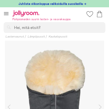
Hoppa
Juhlista viikonloppua valikoiduilla suosikeilla →
till
innehållet
Pohjoismaiden suurin lasten- ja vauvakauppa
Hae
Lastenvaunut
Lämpöpussit
Kaukalopussit