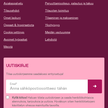
Asiakaspalvelu
Peruuttamisoikeus, palautus ja takuu
Tilausehdot
Tilausten toimitus
Omat laskuni
Tilaaminen ja maksaminen
Oppaat & Inspiraatiota
Yksityisyys
Cookie settings
Meidän vastuumme
Avoimet työpaikat
Lehdistö
Meistä
UUTISKIRJE
Tilaa uutiskirjeemme saadaksesi erityisetuja!
Email*
Kyllä kiitos!
Haluan tilata uutiskirjeen ja saada henkilökohtaisia
alennuksia, tarjouksia ja uutisia. Hyväksyn siten henkilötietojeni
käsittelyn ohessa mainituilla tavoilla.