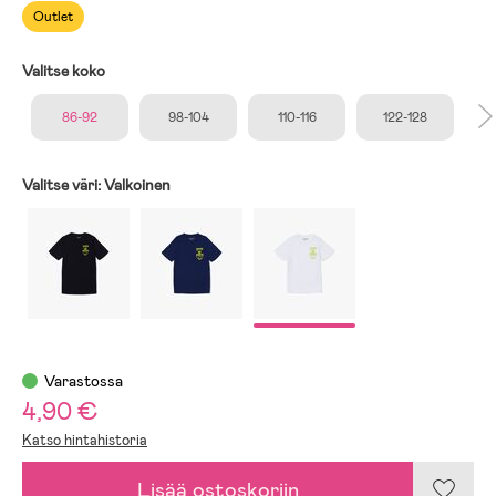
Outlet
Valitse koko
86-92
98-104
110-116
122-128
Valitse väri:
Valkoinen
Varastossa
4,90 €
Katso hintahistoria
Lisää ostoskoriin