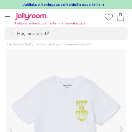
Hoppa
Juhlista viikonloppua valikoiduilla suosikeilla →
till
innehållet
Pohjoismaiden suurin lasten- ja vauvakauppa
Hae
Lastenvaatteet
Urheiluvaatteet
Jumppavaatteet