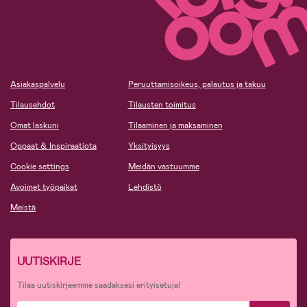
Asiakaspalvelu
Peruuttamisoikeus, palautus ja takuu
Tilausehdot
Tilausten toimitus
Omat laskuni
Tilaaminen ja maksaminen
Oppaat & Inspiraatiota
Yksityisyys
Cookie settings
Meidän vastuumme
Avoimet työpaikat
Lehdistö
Meistä
UUTISKIRJE
Tilaa uutiskirjeemme saadaksesi erityisetuja!