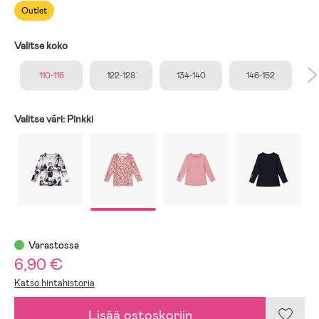
Outlet
Valitse koko
110-116
122-128
134-140
146-152
Valitse väri:
Pinkki
Varastossa
6,90 €
Katso hintahistoria
Lisää ostoskoriin