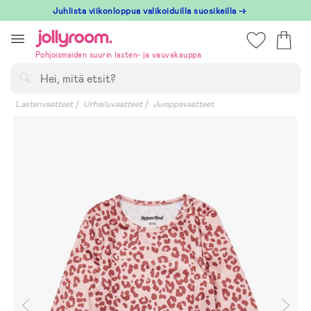
Hoppa
Juhlista viikonloppua valikoiduilla suosikeilla →
till
innehållet
Pohjoismaiden suurin lasten- ja vauvakauppa
Hae
Lastenvaatteet
Urheiluvaatteet
Jumppavaatteet