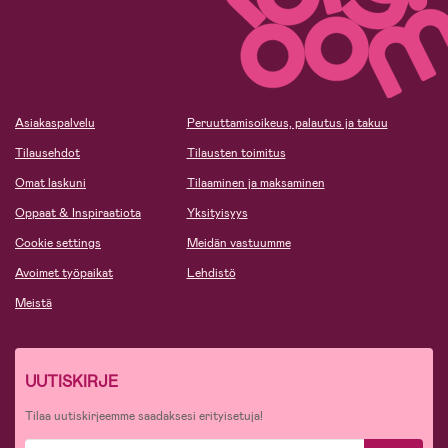
Asiakaspalvelu
Peruuttamisoikeus, palautus ja takuu
Tilausehdot
Tilausten toimitus
Omat laskuni
Tilaaminen ja maksaminen
Oppaat & Inspiraatiota
Yksityisyys
Cookie settings
Meidän vastuumme
Avoimet työpaikat
Lehdistö
Meistä
UUTISKIRJE
Tilaa uutiskirjeemme saadaksesi erityisetuja!