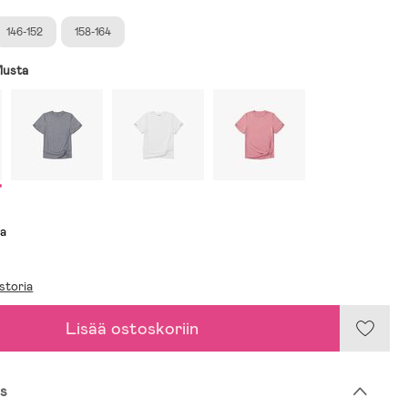
146-152
158-164
usta
sa
storia
Lisää ostoskoriin
s