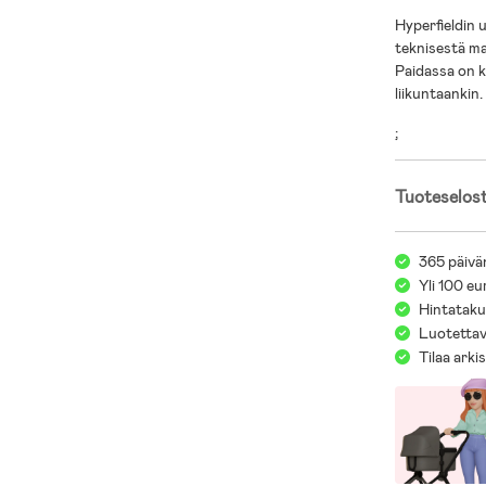
Hyperfieldin 
teknisestä ma
Paidassa on ko
liikuntaankin.
;
Tuoteselos
365 päivä
Yli 100 eu
Hintatakuu
Luotettav
Tilaa arki