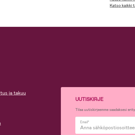
Katso kaikki 
tus ja takuu
UUTISKIRJE
Tilaa uutiskirjeemme saadaksesi erity
n
Email*