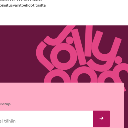
toimitusvaihtoehdot täältä
isetuja!