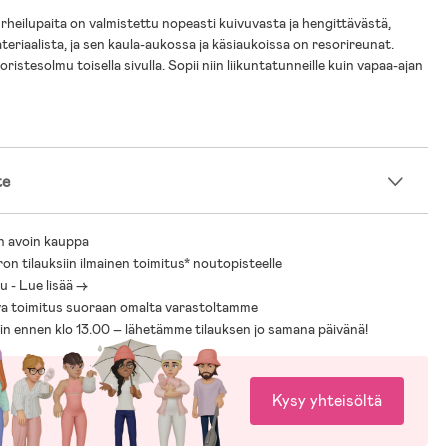
urheilupaita on valmistettu nopeasti kuivuvasta ja hengittävästä,
teriaalista, ja sen kaula-aukossa ja käsiaukoissa on resorireunat.
ristesolmu toisella sivulla. Sopii niin liikuntatunneille kuin vapaa-ajan
te
n avoin kauppa
ron tilauksiin ilmainen toimitus* noutopisteelle
 - Lue lisää ->
a toimitus suoraan omalta varastoltamme
sin ennen klo 13.00 – lähetämme tilauksen jo samana päivänä!
Kysy yhteisöltä