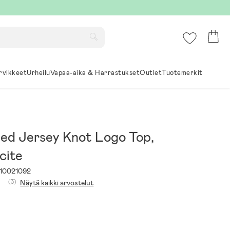
rvikkeet
Urheilu
Vapaa-aika & Harrastukset
Outlet
Tuotemerkit
ied Jersey Knot Logo Top,
cite
10021092
(3)
Näytä kaikki arvostelut