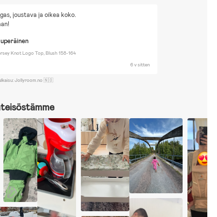
gas, joustava ja oikea koko.
aan!
kuperäinen
ersey Knot Logo Top, Blush 158-164
6 v sitten
ulkaisu: Jollyroom.no 🇳🇴
hteisöstämme