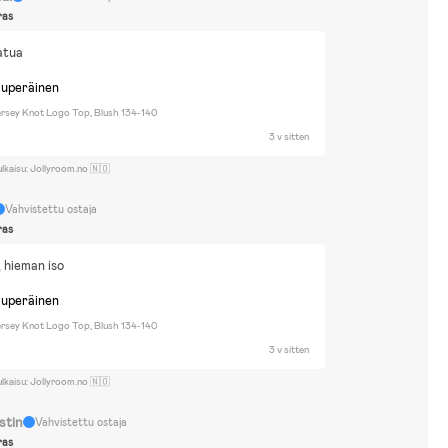
ras
atua
kuperäinen
ersey Knot Logo Top, Blush 134-140
3 v sitten
ulkaisu: Jollyroom.no 🇳🇴
Vahvistettu ostaja
ras
 hieman iso
kuperäinen
ersey Knot Logo Top, Blush 134-140
3 v sitten
ulkaisu: Jollyroom.no 🇳🇴
stin
Vahvistettu ostaja
ras