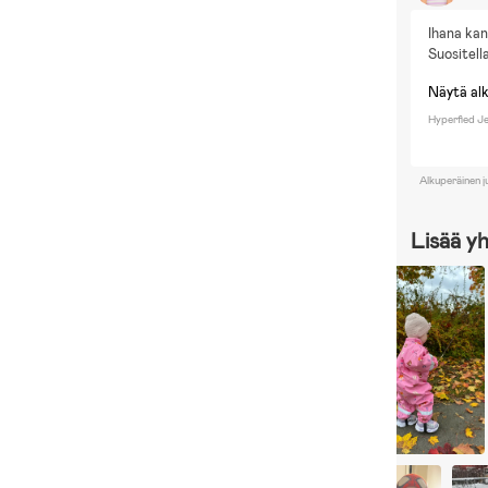
Ihana kan
Suositell
Näytä al
Hyperfied J
Alkuperäinen j
Lisää y