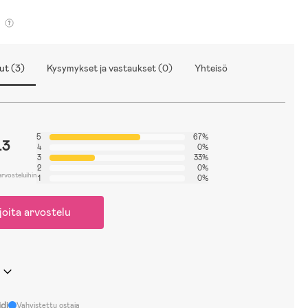
ut (3)
Kysymykset ja vastaukset (0)
Yhteisö
5
67%
.3
4
0%
3
33%
2
0%
arvosteluihin
1
0%
joita arvostelu
di
Vahvistettu ostaja