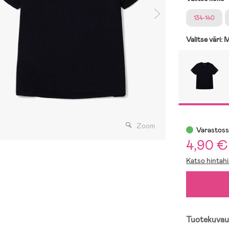
134-140
Valitse väri:
M
Zoom
Varastos
4,90 €
Katso hintahi
Tuotekuvau