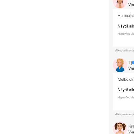
Vie
Huippula
Näytä al
Hyperfied J
Alkuperäinen j
Tj
Vie
Melko ok,
Näytä al
Hyperfied J
Alkuperäinen j
Kri
Vie