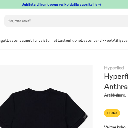
Juhlista viikonloppua valikoiduilla suosikeilla →
Hae
ngät
Lastenvaunut
Turvaistuimet
Lastenhuone
Lastentarvikkeet
Äitiysta
Hyperfied
Hyperf
Anthra
Artikkelinro.
Outlet
Valitse koko