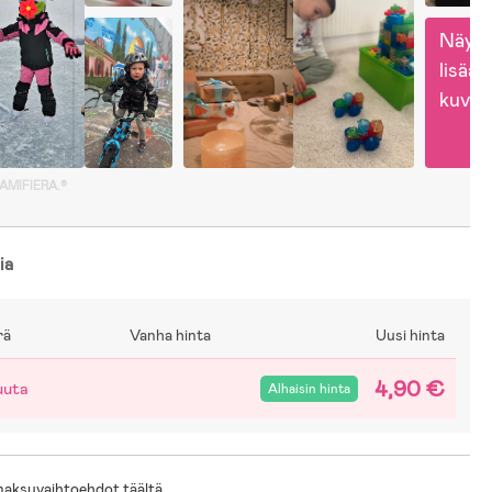
Näytä
lisää 
kuvia
GAMIFIERA.®
ia
rä
Vanha hinta
Uusi hinta
4,90 €
uuta
Alhaisin hinta
 maksuvaihtoehdot täältä