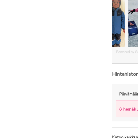
Powered by 
Hintahistor
Päivämää
8 heinäk
Katso kaikki