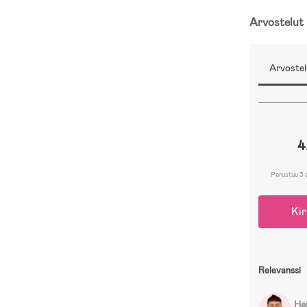
Arvostelut
Arvostel
4
Perustuu 3 
Kir
Relevanssi
Hei