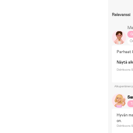
Relevanssi
Ma
G
O
M
Parhaat k
Ro
Näytä al
Didriksons S
Alkuperäinen j
Sa
T
Hyvän mal
on.
Didriksons S