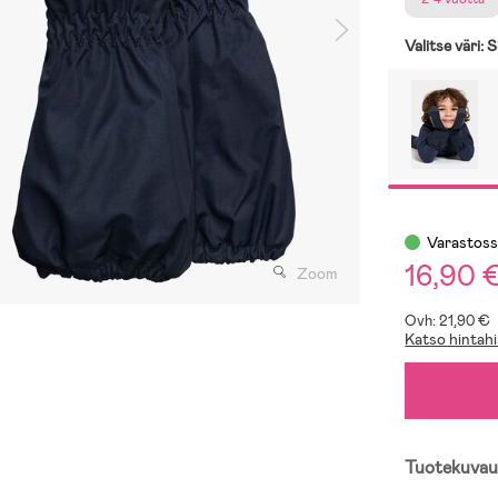
Valitse väri:
S
Varastos
16,90 
Zoom
Ovh: 21,90 €
Katso hintahi
Tuotekuvau