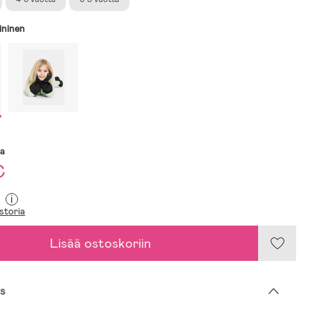
ininen
sa
€
i
storia
Lisää ostoskoriin
s