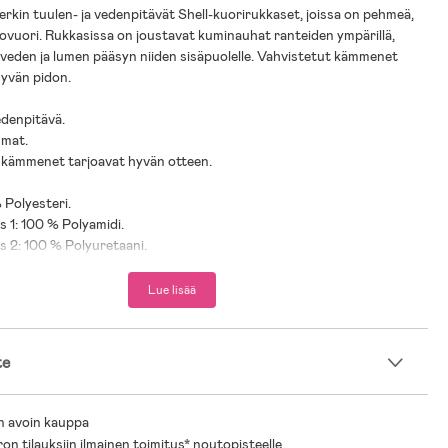
rkin tuulen- ja vedenpitävät Shell-kuorirukkaset, joissa on pehmeä,
oovuori. Rukkasissa on joustavat kuminauhat ranteiden ympärillä,
 veden ja lumen pääsyn niiden sisäpuolelle. Vahvistetut kämmenet
hyvän pidon.
edenpitävä.
umat.
 kämmenet tarjoavat hyvän otteen.
 Polyesteri.
s 1: 100 % Polyamidi.
as 2: 100 % Polyuretaani.
Lue lisää
te
n avoin kauppa
ron tilauksiin ilmainen toimitus* noutopisteelle