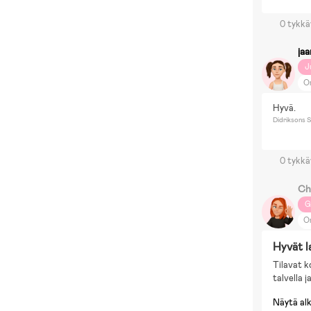
0 tykkä
jaa
J
O
Hyvä.
Didriksons S
0 tykkä
Ch
G
O
N
Hyvät l
Br
Tilavat ko
talvella j
Näytä al