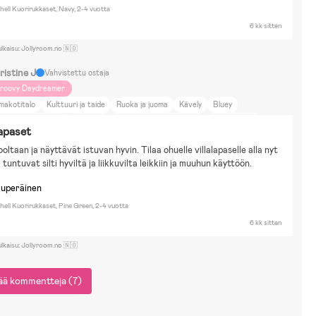
hell Kuorirukkaset, Navy, 2-4 vuotta
6 kk sitten
ulkaisu: Jollyroom.no 🇳🇴
ristine J
Vahvistettu ostaja
roovy Daydreamer
makotitalo
Kulttuuri ja taide
Ruoka ja juoma
Kävely
Bluey
uket & Pehmolelut
Vesileikit
Piirtäminen & Askartelu
Naamiaisasut
apaset
itax Smile 4
oltaan ja näyttävät istuvan hyvin. Tilaa ohuelle villalapaselle alla nyt 
a tuntuvat silti hyviltä ja liikkuvilta leikkiin ja muuhun käyttöön.
kuperäinen
hell Kuorirukkaset, Pine Green, 2-4 vuotta
6 kk sitten
ulkaisu: Jollyroom.no 🇳🇴
sää kommentteja (7)