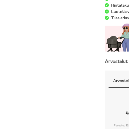
Hintatakuu
Luotettav
Tilaa arki
Arvostelut
Arvostel
4
Perustuu 12