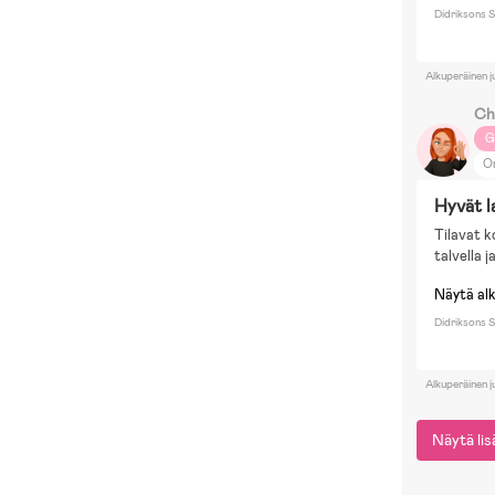
Didriksons S
Alkuperäinen j
Ch
G
O
N
Hyvät l
Br
Tilavat ko
talvella j
Näytä al
Didriksons S
Alkuperäinen j
Näytä li