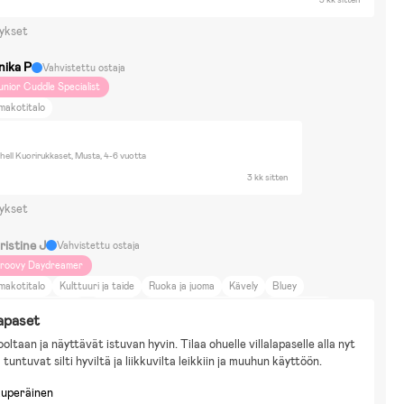
ykset
nika P
Vahvistettu ostaja
unior Cuddle Specialist
makotitalo
hell Kuorirukkaset, Musta, 4-6 vuotta
3 kk sitten
ykset
ristine J
Vahvistettu ostaja
roovy Daydreamer
makotitalo
Kulttuuri ja taide
Ruoka ja juoma
Kävely
Bluey
uket & Pehmolelut
Vesileikit
Piirtäminen & Askartelu
Naamiaisasut
apaset
itax Smile 4
oltaan ja näyttävät istuvan hyvin. Tilaa ohuelle villalapaselle alla nyt 
a tuntuvat silti hyviltä ja liikkuvilta leikkiin ja muuhun käyttöön.
kuperäinen