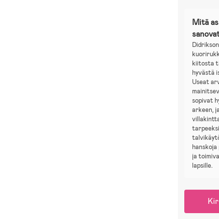
Mitä a
sanova
Didrikson
kuoriruk
kiitosta 
hyvästä 
Useat arv
mainitsev
sopivat hy
arkeen, j
villakintt
tarpeeksi
talvikäyt
hanskoja
ja toimiv
lapsille.
Kir