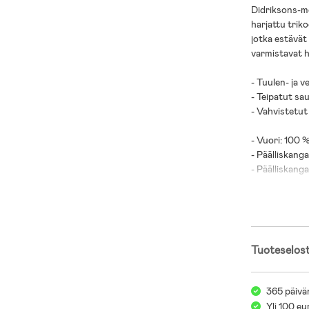
Didriksons-me
harjattu trik
jotka estävät
varmistavat 
- Tuulen- ja v
- Teipatut sa
- Vahvistetut
- Vuori: 100 %
- Päälliskanga
- Päälliskang
Tuoteselos
365 päivä
Yli 100 eu