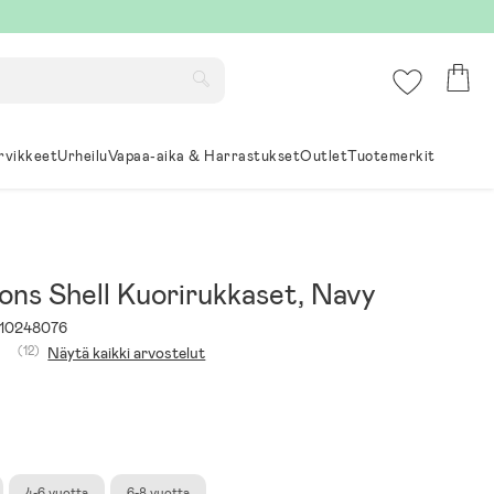
rvikkeet
Urheilu
Vapaa-aika & Harrastukset
Outlet
Tuotemerkit
ons Shell Kuorirukkaset, Navy
10248076
(12)
Näytä kaikki arvostelut
4-6 vuotta
6-8 vuotta