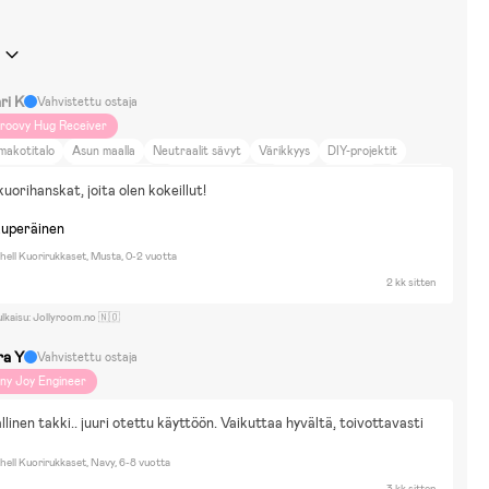
ri K
Vahvistettu ostaja
roovy Hug Receiver
makotitalo
Asun maalla
Neutraalit sävyt
Värikkyys
DIY-projektit
aalle meno
Ruoka ja juoma
Koti ja puutarha
Kävely
Vesileikit
Lumileikit
uorihanskat, joita olen kokeillut!
olileikit
Piirtäminen & Askartelu
Nuket & Pehmolelut
kuperäinen
hell Kuorirukkaset, Musta, 0-2 vuotta
2 kk sitten
ulkaisu: Jollyroom.no 🇳🇴
ra Y
Vahvistettu ostaja
iny Joy Engineer
linen takki.. juuri otettu käyttöön. Vaikuttaa hyvältä, toivottavasti 
hell Kuorirukkaset, Navy, 6-8 vuotta
3 kk sitten