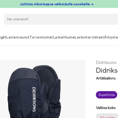
Juhlista viikonloppua valikoiduilla suosikeilla →
Hae
ngät
Lastenvaunut
Turvaistuimet
Lastenhuone
Lastentarvikkeet
Äitiysta
Didriksons
Didriks
Artikkelinro.
Superhinta
Valitse koko
2-4 vuotta