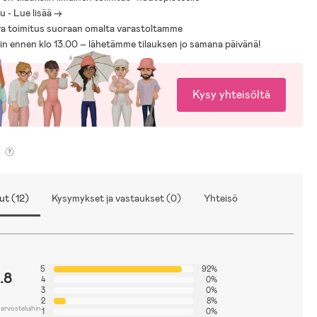
 - Lue lisää ->
a toimitus suoraan omalta varastoltamme
sin ennen klo 13.00 – lähetämme tilauksen jo samana päivänä!
Kysy yhteisöltä
ut (12)
Kysymykset ja vastaukset (0)
Yhteisö
5
92%
.8
4
0%
3
0%
2
8%
 arvosteluihin
1
0%