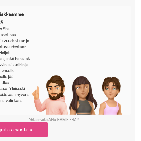
siakkaamme
t?
s Shell
kaset saa
tilavuudestaan ja
istuvuudestaan.
ioijat
at, että hanskat
vin leikkeihin ja
a ohuelle
aalle jää
 tilaa
össä. Yleisesti
 pidetään hyvänä
ana valintana
Yhteenveto AI:lla GAMIFIERA.®
joita arvostelu