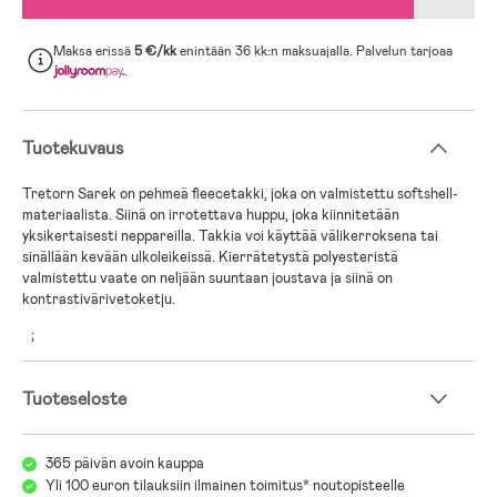
Maksa erissä
5 €/kk
enintään 36 kk:n maksuajalla. Palvelun tarjoaa
.
Tuotekuvaus
Tretorn Sarek on pehmeä fleecetakki, joka on valmistettu softshell-
materiaalista. Siinä on irrotettava huppu, joka kiinnitetään
yksikertaisesti neppareilla. Takkia voi käyttää välikerroksena tai
sinällään kevään ulkoleikeissä. Kierrätetystä polyesteristä
valmistettu vaate on neljään suuntaan joustava ja siinä on
kontrastivärivetoketju.
;
Tuoteseloste
365 päivän avoin kauppa
Yli 100 euron tilauksiin ilmainen toimitus* noutopisteelle