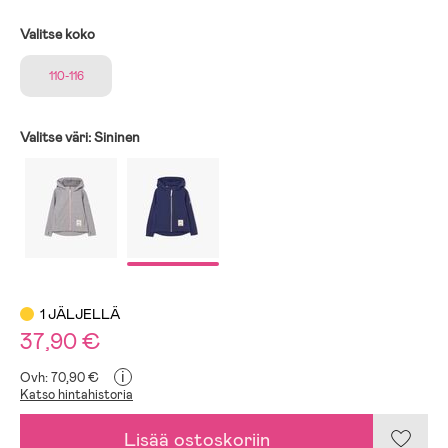
Valitse koko
110-116
Valitse väri:
Sininen
1 JÄLJELLÄ
37,90 €
i
Ovh: 70,90 €
Katso hintahistoria
Lisää ostoskoriin