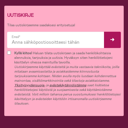
UUTISKIRJE
Tilaa uutiskirjeemme saadaksesi erityisetuja!
Email*
Kyllä kiitos!
Haluan tilata uutiskirjeen ja saada henkilökohtaisia
alennuksia, tarjouksia ja uutisia. Hyväksyn siten henkilötietojeni
käsittelyn ohessa mainituilla tavoilla.
Uutiskirjeemme käyttää evästeitä ja muita vastaavia tekniikoita, joilla
mitataan avaamisastetta ja asiakkaidemme kiinnostusta
tarjouksiamme kohtaan. Niiden avulla myös luodaan kohdennettua
mainontaa, sisältömarkkinointia sekä tilastoja asiakkaistamme.
Yksityisyydensuoja-
ja
evästekäytännöistämme
saat lisätietoa
henkilötietojesi käytöstä ja suojaamisesta sekä käyttämistämme
evästeistä. Voit milloin tahansa perua suostumuksesi henkilötietojesi
käsittelyyn ja evästeiden käyttöön irtisanomalla uutiskirjeemme
tilauksen.