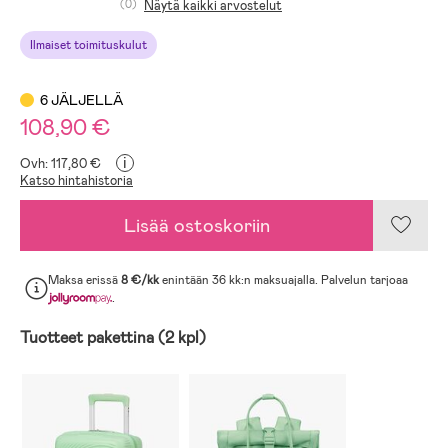
(0)
Näytä kaikki arvostelut
Ilmaiset toimituskulut
6 JÄLJELLÄ
108,90 €
i
Ovh: 117,80 €
Katso hintahistoria
Lisää ostoskoriin
Maksa erissä
8 €/kk
enintään 36 kk:n maksuajalla. Palvelun tarjoaa
.
Tuotteet pakettina (2 kpl)