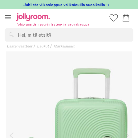
Hoppa
Juhlista viikonloppua valikoiduilla suosikeilla →
till
innehållet
Pohjoismaiden suurin lasten- ja vauvakauppa
Hae
Lastenvaatteet
Laukut
Matkalaukut