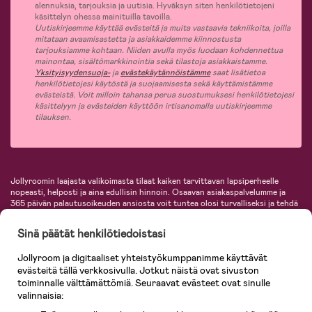
alennuksia, tarjouksia ja uutisia. Hyväksyn siten henkilötietojeni
käsittelyn ohessa mainituilla tavoilla.
Uutiskirjeemme käyttää evästeitä ja muita vastaavia tekniikoita, joilla
mitataan avaamisastetta ja asiakkaidemme kiinnostusta
tarjouksiamme kohtaan. Niiden avulla myös luodaan kohdennettua
mainontaa, sisältömarkkinointia sekä tilastoja asiakkaistamme.
Yksityisyydensuoja-
ja
evästekäytännöistämme
saat lisätietoa
henkilötietojesi käytöstä ja suojaamisesta sekä käyttämistämme
evästeistä. Voit milloin tahansa perua suostumuksesi henkilötietojesi
käsittelyyn ja evästeiden käyttöön irtisanomalla uutiskirjeemme
tilauksen.
Jollyroomin laajasta valikoimasta tilaat kaiken tarvittavan lapsiperheelle
nopeasti, helposti ja aina edullisin hinnoin. Osaavan asiakaspalvelumme ja
365 päivän palautusoikeuden ansiosta voit tuntea olosi turvalliseksi ja tehdä
ostoksia hyvillä mielin. Jollyroomilta saat lastenvaunut, turvaistuimet,
vaatteet vauvoille ja lapsille, inspiroivia sisustustuotteita lastenhuoneeseen,
Sinä päätät henkilötiedoistasi
lastentarvikkeita sekä paljon muuta. Meiltä löydät lukuisia tunnettuja
tuotemerkkejä, kuten Britax, Maxi-Cosi, Baby Jogger, BabyBjörn, Didriksons,
Jollyroom ja digitaaliset yhteistyökumppanimme käyttävät
KidKraft, Ergobaby, Philips Avent, Neonate, Cybex, LEGO ja monia muita!
evästeitä tällä verkkosivulla. Jotkut näistä ovat sivuston
Tervetuloa shoppailemaan Pohjoismaiden suurimpaan lastentarvikkeiden
verkkokauppaan!
toiminnalle välttämättömiä. Seuraavat evästeet ovat sinulle
valinnaisia: