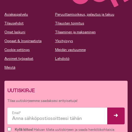
Asiakaspalvelu
Peruuttamisoikeus, palautus ja takuu
Tilausehdot
Tilausten toimitus
Omat laskuni
Tilaaminen ja maksaminen
Oppaat & Inspiraatiota
Yksityisyys
Cookie settings
Meidän vastuumme
Avoimet työpaikat
Lehdistö
Meistä
UUTISKIRJE
Tilaa uutiskirjeemme saadaksesi erityisetuja!
Email*
Kyllä kiitos!
Haluan tilata uutiskirjeen ja saada henkilökohtaisia