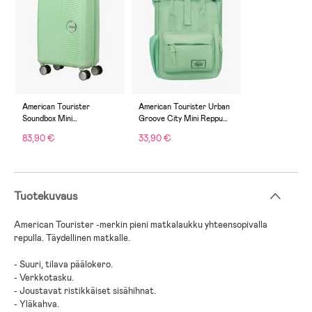
American Tourister
American Tourister Urban
Soundbox Mini
Groove City Mini Reppu
Matkalaukku 22L, Pastel
7L, Pastel Green
83,90 €
33,90 €
Green
Tuotekuvaus
American Tourister -merkin pieni matkalaukku yhteensopivalla
repulla. Täydellinen matkalle.
- Suuri, tilava päälokero.
- Verkkotasku.
- Joustavat ristikkäiset sisähihnat.
- Yläkahva.