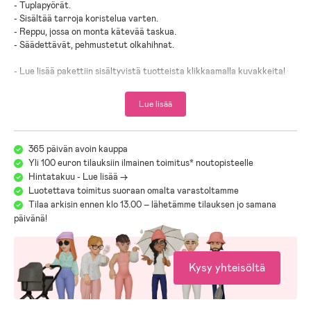
- Tuplapyörät.
- Sisältää tarroja koristelua varten.
- Reppu, jossa on monta kätevää taskua.
- Säädettävät, pehmustetut olkahihnat.
- Lue lisää pakettiin sisältyvistä tuotteista klikkaamalla kuvakkeita!
- Matkalaukku: 100 % Polypropeeni.
Lue lisää
- Reppu: 100 % Kierrätetty PET.
Matkalaukku: 100 % Polypropeeni. Reppu: 100 % Kierrätetty PET.
365 päivän avoin kauppa
Yli 100 euron tilauksiin ilmainen toimitus* noutopisteelle
Hintatakuu - Lue lisää ->
Luotettava toimitus suoraan omalta varastoltamme
Tilaa arkisin ennen klo 13.00 – lähetämme tilauksen jo samana
päivänä!
Kysy yhteisöltä