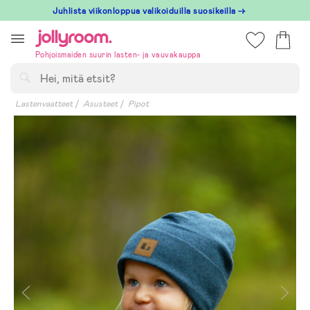
Hoppa
Juhlista viikonloppua valikoiduilla suosikeilla →
till
innehållet
Pohjoismaiden suurin lasten- ja vauvakauppa
Hae
Lastenvaatteet
Asusteet
Pipot