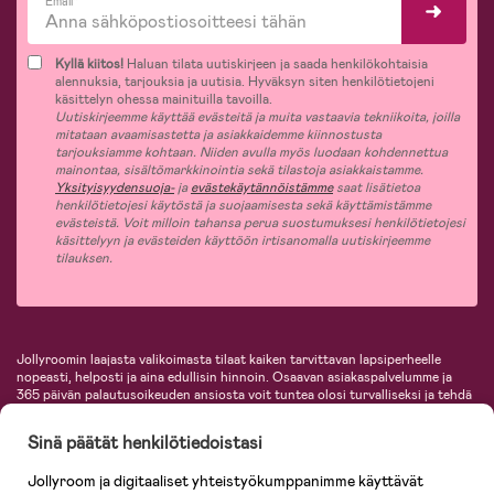
Email*
Kyllä kiitos!
Haluan tilata uutiskirjeen ja saada henkilökohtaisia
alennuksia, tarjouksia ja uutisia. Hyväksyn siten henkilötietojeni
käsittelyn ohessa mainituilla tavoilla.
Uutiskirjeemme käyttää evästeitä ja muita vastaavia tekniikoita, joilla
mitataan avaamisastetta ja asiakkaidemme kiinnostusta
tarjouksiamme kohtaan. Niiden avulla myös luodaan kohdennettua
mainontaa, sisältömarkkinointia sekä tilastoja asiakkaistamme.
Yksityisyydensuoja-
ja
evästekäytännöistämme
saat lisätietoa
henkilötietojesi käytöstä ja suojaamisesta sekä käyttämistämme
evästeistä. Voit milloin tahansa perua suostumuksesi henkilötietojesi
käsittelyyn ja evästeiden käyttöön irtisanomalla uutiskirjeemme
tilauksen.
Jollyroomin laajasta valikoimasta tilaat kaiken tarvittavan lapsiperheelle
nopeasti, helposti ja aina edullisin hinnoin. Osaavan asiakaspalvelumme ja
365 päivän palautusoikeuden ansiosta voit tuntea olosi turvalliseksi ja tehdä
ostoksia hyvillä mielin. Jollyroomilta saat lastenvaunut, turvaistuimet,
vaatteet vauvoille ja lapsille, inspiroivia sisustustuotteita lastenhuoneeseen,
Sinä päätät henkilötiedoistasi
lastentarvikkeita sekä paljon muuta. Meiltä löydät lukuisia tunnettuja
tuotemerkkejä, kuten Britax, Maxi-Cosi, Baby Jogger, BabyBjörn, Didriksons,
Jollyroom ja digitaaliset yhteistyökumppanimme käyttävät
KidKraft, Ergobaby, Philips Avent, Neonate, Cybex, LEGO ja monia muita!