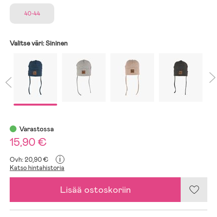
40-44
Valitse väri:
Sininen
Varastossa
15,90 €
i
Ovh: 20,90 €
Katso hintahistoria
Lisää ostoskoriin