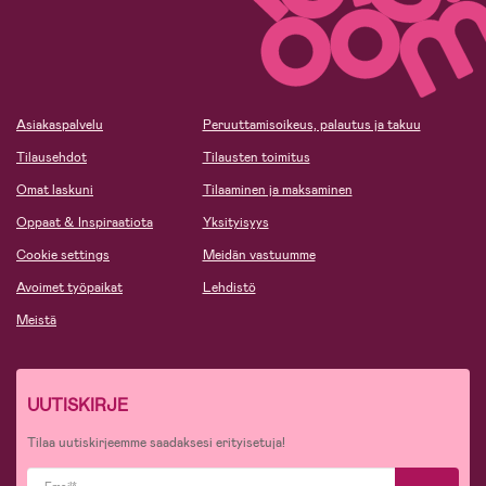
Asiakaspalvelu
Peruuttamisoikeus, palautus ja takuu
Tilausehdot
Tilausten toimitus
Omat laskuni
Tilaaminen ja maksaminen
Oppaat & Inspiraatiota
Yksityisyys
Cookie settings
Meidän vastuumme
Avoimet työpaikat
Lehdistö
Meistä
UUTISKIRJE
Tilaa uutiskirjeemme saadaksesi erityisetuja!