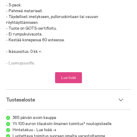
- 3-pack.
- Pehmeä materiaali.
- Täydelliset imetykseen, pulloruokintaan tai vauvan
röyhtäyttämiseen.
- Tuote on GOTS-sertifioitu.
- Ei rumpukuivausta.
- Kestää konepesua 60 asteessa.
- Ikäsuositus: 0 kk +.
- Luomupuuvilla.
Lue lisää
Tuoteseloste
365 päivän avoin kauppa
Yli 100 euron tilauksiin ilmainen toimitus* noutopisteelle
Hintatakuu - Lue lisää ->
Luotettava toimitus suoraan omalta varastoltamme