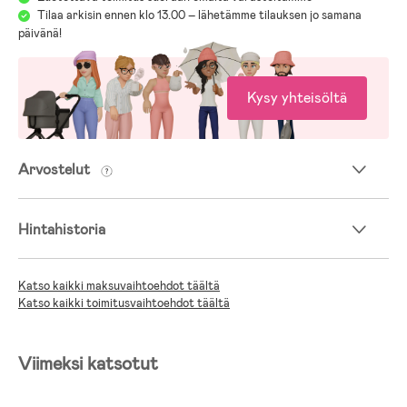
Tilaa arkisin ennen klo 13.00 – lähetämme tilauksen jo samana
päivänä!
Kysy yhteisöltä
Arvostelut
Hintahistoria
Katso kaikki maksuvaihtoehdot täältä
Katso kaikki toimitusvaihtoehdot täältä
Viimeksi katsotut