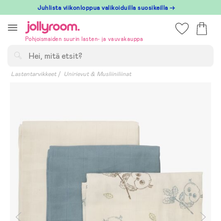
Hoppa
Juhlista viikonloppua valikoiduilla suosikeilla →
till
innehållet
Pohjoismaiden suurin lasten- ja vauvakauppa
Hae
Lastentarvikkeet
Unirievut & Musliiniliinat