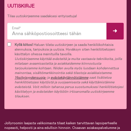
UUTISKIRJE
Tilaa uutiskirjeemme saadaksesi erityisetuja!
Email*
Kyllä kiitos!
Haluan tilata uutiskirjeen ja saada henkilökohtaisia
alennuksia, tarjouksia ja uutisia. Hyväksyn siten henkilötietojeni
käsittelyn ohessa mainituilla tavoilla.
Uutiskirjeemme käyttää evästeitä ja muita vastaavia tekniikoita, joilla
mitataan avaamisastetta ja asiakkaidemme kiinnostusta
tarjouksiamme kohtaan. Niiden avulla myös luodaan kohdennettua
mainontaa, sisältömarkkinointia sekä tilastoja asiakkaistamme.
Yksityisyydensuoja-
ja
evästekäytännöistämme
saat lisätietoa
henkilötietojesi käytöstä ja suojaamisesta sekä käyttämistämme
evästeistä. Voit milloin tahansa perua suostumuksesi henkilötietojesi
käsittelyyn ja evästeiden käyttöön irtisanomalla uutiskirjeemme
tilauksen.
Jollyroomin laajasta valikoimasta tilaat kaiken tarvittavan lapsiperheelle
nopeasti, helposti ja aina edullisin hinnoin. Osaavan asiakaspalvelumme ja