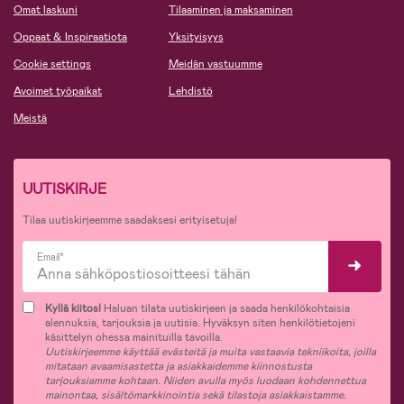
Omat laskuni
Tilaaminen ja maksaminen
Oppaat & Inspiraatiota
Yksityisyys
Cookie settings
Meidän vastuumme
Avoimet työpaikat
Lehdistö
Meistä
UUTISKIRJE
Tilaa uutiskirjeemme saadaksesi erityisetuja!
Email*
Kyllä kiitos!
Haluan tilata uutiskirjeen ja saada henkilökohtaisia
alennuksia, tarjouksia ja uutisia. Hyväksyn siten henkilötietojeni
käsittelyn ohessa mainituilla tavoilla.
Uutiskirjeemme käyttää evästeitä ja muita vastaavia tekniikoita, joilla
mitataan avaamisastetta ja asiakkaidemme kiinnostusta
tarjouksiamme kohtaan. Niiden avulla myös luodaan kohdennettua
mainontaa, sisältömarkkinointia sekä tilastoja asiakkaistamme.