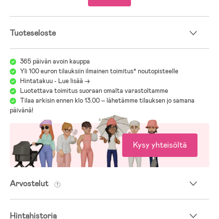
Mitat:
Korkeimmassa asennossa: K58 x P89 x L39 cm
Taitettuna: K11 x P89 x L39 cm
Tuoteseloste
- Tarkista ripustus- ja kiinnityskohdat säännöllisesti vahinkojen
välttämiseksi.
365 päivän avoin kauppa
Yli 100 euron tilauksiin ilmainen toimitus* noutopisteelle
Hintatakuu - Lue lisää ->
Luotettava toimitus suoraan omalta varastoltamme
Tilaa arkisin ennen klo 13.00 – lähetämme tilauksen jo samana
päivänä!
Kysy yhteisöltä
Arvostelut
Hintahistoria