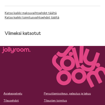
Katso kaikki maksuvaihtoehdot täältä
Katso kaikki toimitusvaihtoehdot täältä
Viimeksi katsotut
Asiakaspalvelu
Peruuttamisoikeus, palautus ja takuu
Tilausehdot
Tilausten toimitus