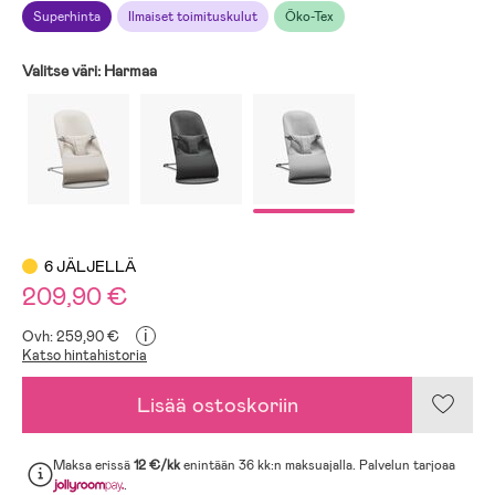
Superhinta
Ilmaiset toimituskulut
Öko-Tex
Valitse väri:
Harmaa
6 JÄLJELLÄ
209,90 €
i
Ovh: 259,90 €
Katso hintahistoria
Lisää ostoskoriin
Maksa erissä
12 €/kk
enintään 36 kk:n maksuajalla. Palvelun tarjoaa
.