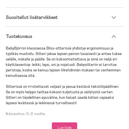
Suositellut lisätarvikkeet
Tuotekuvaus
BabyBjörnin klassisessa Bliss-sitterissä yhdistyy ergonomisuus ja
tyylikäs muotoilu. Sitteri jakaa lapsen painon tasaisesti ja antaa tukea
selälle, niskalle ja päälle. Se on kokoontaitettava ja siinä on neljä eri
käyttöasentoa: leikki, lepo, uni ja nojatuoli. Babysitteriin ei tarvitse
paristoja, koska se keinuu lapsen liikehdinnän mukaan tai vanhemman
keinuttaessa sitä.
Sitterissä on irrotettavat valjaat ja pesua kestävä tekstiilipäällinen.
Se on myös helppo taittaa kokoon kuljetusta ja säilytystä varten.
Sitteri on täydellinen apuväline, kun haluat saada kätesi vapaaksi
lapsesi levätessä ja leikkiessä turvallisesti!
Ikäsuositus: 0–2 vuotta.
Sitterin enimmäiskuormitus: 9 kg
Nojatuolin enimmäiskuormitus: 13 kg
Lue lisää