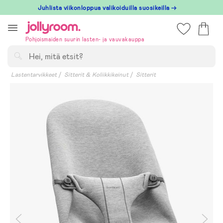
Hoppa
Juhlista viikonloppua valikoiduilla suosikeilla →
till
innehållet
Pohjoismaiden suurin lasten- ja vauvakauppa
Hae
Lastentarvikkeet
Sitterit & Koliikkikeinut
Sitterit