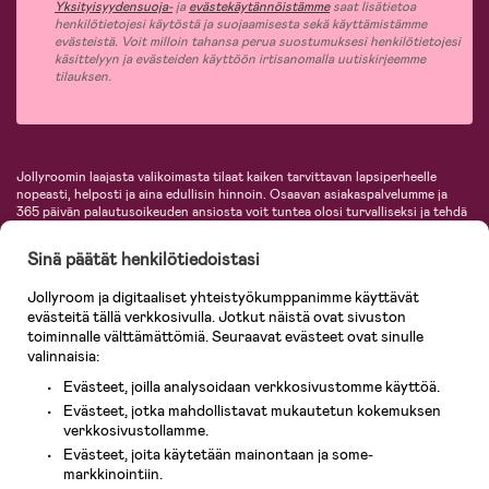
Yksityisyydensuoja-
ja
evästekäytännöistämme
saat lisätietoa
henkilötietojesi käytöstä ja suojaamisesta sekä käyttämistämme
evästeistä. Voit milloin tahansa perua suostumuksesi henkilötietojesi
käsittelyyn ja evästeiden käyttöön irtisanomalla uutiskirjeemme
tilauksen.
Jollyroomin laajasta valikoimasta tilaat kaiken tarvittavan lapsiperheelle
nopeasti, helposti ja aina edullisin hinnoin. Osaavan asiakaspalvelumme ja
365 päivän palautusoikeuden ansiosta voit tuntea olosi turvalliseksi ja tehdä
ostoksia hyvillä mielin. Jollyroomilta saat lastenvaunut, turvaistuimet,
vaatteet vauvoille ja lapsille, inspiroivia sisustustuotteita lastenhuoneeseen,
Sinä päätät henkilötiedoistasi
lastentarvikkeita sekä paljon muuta. Meiltä löydät lukuisia tunnettuja
tuotemerkkejä, kuten Britax, Maxi-Cosi, Baby Jogger, BabyBjörn, Didriksons,
Jollyroom ja digitaaliset yhteistyökumppanimme käyttävät
KidKraft, Ergobaby, Philips Avent, Neonate, Cybex, LEGO ja monia muita!
evästeitä tällä verkkosivulla. Jotkut näistä ovat sivuston
Tervetuloa shoppailemaan Pohjoismaiden suurimpaan lastentarvikkeiden
verkkokauppaan!
toiminnalle välttämättömiä. Seuraavat evästeet ovat sinulle
valinnaisia:
Evästeet, joilla analysoidaan verkkosivustomme käyttöä.
Evästeet, jotka mahdollistavat mukautetun kokemuksen
verkkosivustollamme.
Evästeet, joita käytetään mainontaan ja some-
markkinointiin.